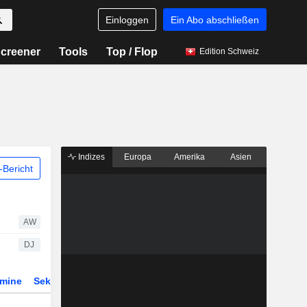
Einloggen
Ein Abo abschließen
creener
Tools
Top / Flop
Edition Schweiz
Indizes
Europa
Amerika
Asien
Bericht
AW
DJ
rmine
Sektor
Derivate