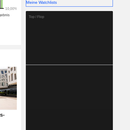
Meine Watchlists
Top / Flop
s-