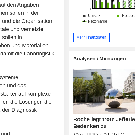
laut den Angaben
en sollen in der
 und die Organisation
tale und vernetzte
sollen in
Mehr Finanzdaten
ben und Materialien
damit die Laborlogistik
Analysen / Meinungen
Systeme
en und das
 stärker auf komplexe
llen die Lösungen die
 der Diagnostik
Roche legt trotz Jefferie
Bedenken zu
 und
Am 27. Juli 2026 um 11:35 Uhr