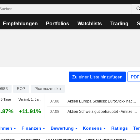
Empfehlungen
Portfolios
Watchlists
Trading
S
Zu einer Liste hinzufügen
PDF-
9983
ROP
Pharmazeutika
5 Tage
Veränd. 1. Jan.
07.08.
Aktien Europa Schluss: EuroStoxx nach US-Jobdaten weiter auf Rekordkurs
3.87%
+11.91%
07.08.
Aktien Schweiz gut behauptet - Amrize brechen ein
ehmen
Finanzen
Bewertung
Konsens
Ratings
Te