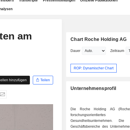
Insiders
Transkripte
Pressemitteilungen
Offizielle Publikationen
nalysen
ten am
Chart Roche Holding AG
Dauer
Zeitraum
ROP: Dynamischer Chart
ellen hinzufügen
Teilen
Unternehmensprofil
Die Roche Holding AG (Roche)
forschungsorientiertes
Gesundheitsunternehmen. Die o
Geschäftsbereiche des Unternehme