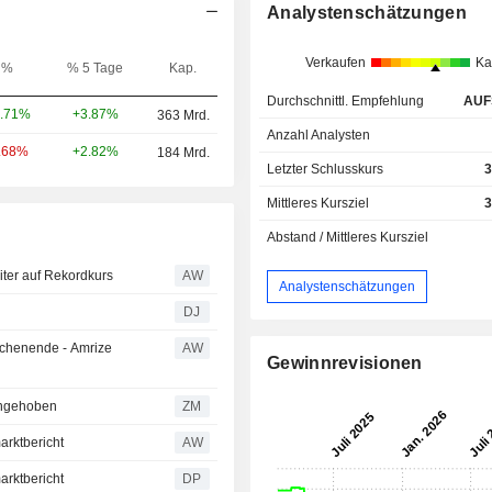
Analystenschätzungen
Verkaufen
Ka
%
% 5 Tage
Kap.
Durchschnittl. Empfehlung
AUF
+3.87%
.71%
363 Mrd.
Anzahl Analysten
+2.82%
.68%
184 Mrd.
Letzter Schlusskurs
3
Mittleres Kursziel
3
Abstand / Mittleres Kursziel
ter auf Rekordkurs
AW
Analystenschätzungen
DJ
ochenende - Amrize
AW
Gewinnrevisionen
auf angehoben
ZM
arktbericht
AW
arktbericht
DP