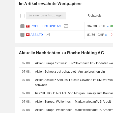
Im Artikel erwähnte Wertpapiere
Zu einer Liste hinzufügen
Richtpreis
ROCHE HOLDING AG
367.30
CHF
+0
ABB LTD
81.76
CHF
-0
Aktuelle Nachrichten zu Roche Holding AG
07.08.
Aktien Europa Schluss: EuroStoxx nach US-Jobdaten wei
07.08.
Aktien Schweiz gut behauptet - Amrize brechen ein
07.08.
Aktien Schweiz Schluss: Leichte Gewinne im SMI vor W
schwach
07.08.
ROCHE HOLDING AG : Von Morgan Stanley zum K
07.08.
Aktien Europa: Weiter hoch - Markt wartet auf US-Arbeitm
07.08.
Aktien Europa: Weiter hoch - Markt wartet auf US-Arbeitm