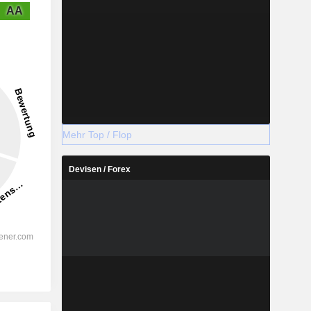
AA
Mehr Top / Flop
Devisen / Forex