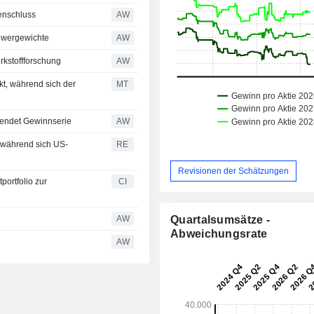
enschluss
AW
chwergewichte
AW
irkstoffforschung
AW
t, während sich der
MT
eendet Gewinnserie
AW
 während sich US-
RE
Revisionen der Schätzungen
portfolio zur
CI
AW
Quartalsumsätze -
Abweichungsrate
AW