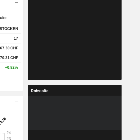
ufen
STOCKEN
17
67.30
CHF
70.31
CHF
+0.82%
Rohstoffe