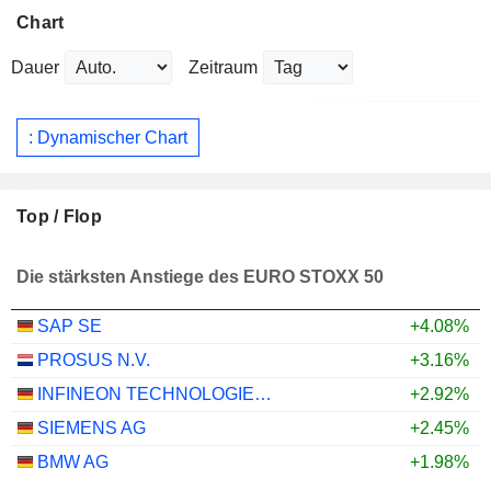
Chart
Dauer
Zeitraum
: Dynamischer Chart
Top / Flop
Die stärksten Anstiege des EURO STOXX 50
SAP SE
+4.08%
PROSUS N.V.
+3.16%
INFINEON TECHNOLOGIES AG
+2.92%
SIEMENS AG
+2.45%
BMW AG
+1.98%