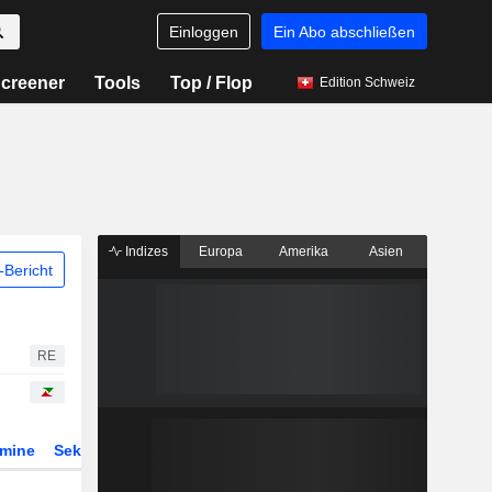
Einloggen
Ein Abo abschließen
creener
Tools
Top / Flop
Edition Schweiz
Indizes
Europa
Amerika
Asien
Bericht
RE
rmine
Sektor
Derivate
ETFs