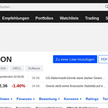
Empfehlungen
Portfolios
Watchlists
Trading
S
ION
Zu einer Liste hinzufügen
PDF-
1054
ORCL
Software
chbörslich
02:00:00
05.08.
US-Aktienmarkt könnte dank starker Gewinne weiter zulegen, nachdem der S&P 500 ein Rekordhoch erreicht hat
2.36
-1.40%
04.08.
Oracle stellt seine finanzielle Stabilität auf die Probe, um das Rennen um künstliche Intelligenz zu beschleunigen
ehmen
Finanzen
Bewertung
Konsens
Ratings
Te