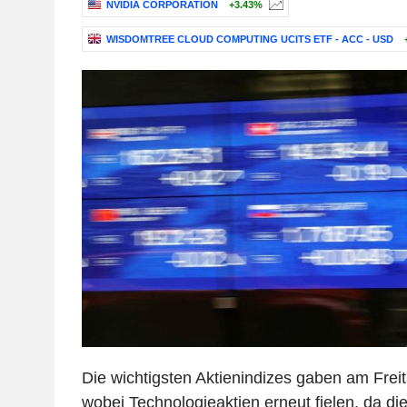
NVIDIA CORPORATION
+3.43%
WISDOMTREE CLOUD COMPUTING UCITS ETF - ACC - USD
Die wichtigsten Aktienindizes gaben am Freit
wobei Technologieaktien erneut fielen, da d