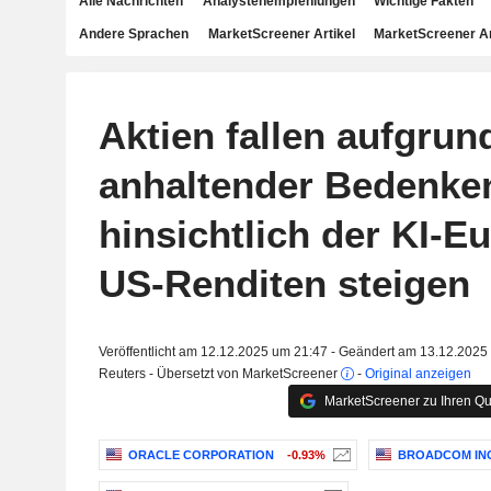
Alle Nachrichten
Analystenempfehlungen
Wichtige Fakten
Andere Sprachen
MarketScreener Artikel
MarketScreener A
Aktien fallen aufgrun
anhaltender Bedenke
hinsichtlich der KI-E
US-Renditen steigen
Veröffentlicht am 12.12.2025 um 21:47 - Geändert am 13.12.2025
Reuters - Übersetzt von MarketScreener
-
Original anzeigen
MarketScreener zu Ihren Qu
ORACLE CORPORATION
-0.93%
BROADCOM INC