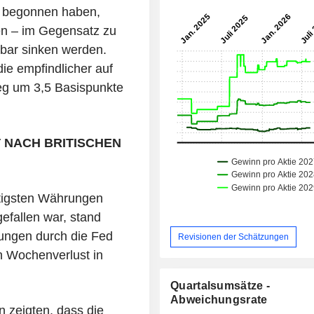
er begonnen haben,
en – im Gegensatz zu
nbar sinken werden.
die empfindlicher auf
tieg um 3,5 Basispunkte
T NACH BRITISCHEN
htigsten Währungen
efallen war, stand
kungen durch die Fed
Revisionen der Schätzungen
n Wochenverlust in
Quartalsumsätze -
Abweichungsrate
 zeigten, dass die