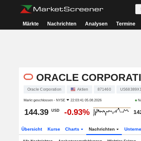
Märkte
Nachrichten
Analysen
Termine
ORACLE CORPORAT
Oracle Corporation
Aktien
871460
US68389X
Markt geschlossen -
NYSE
22:03:41 05.08.2026
Na
144.39
-0.93%
USD
14
Übersicht
Kurse
Charts
Nachrichten
Untern