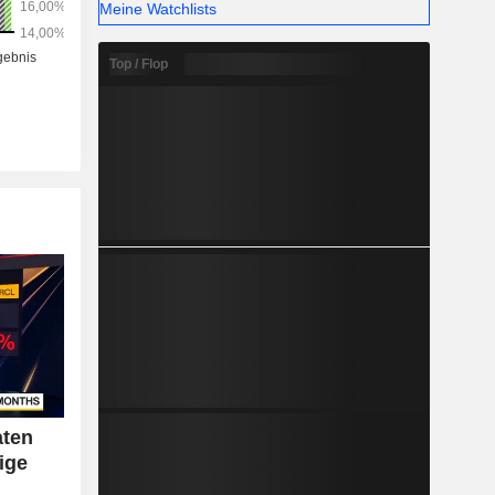
Meine Watchlists
Top / Flop
aten
nige