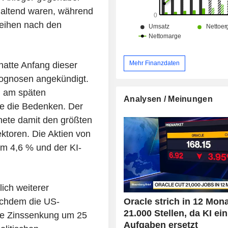
khaltend waren, während
leihen nach den
Mehr Finanzdaten
atte Anfang dieser
gnosen angekündigt.
m am späten
Analysen / Meinungen
te die Bedenken. Der
nete damit den größten
toren. Die Aktien von
m 4,6 % und der KI-
lich weiterer
Oracle strich in 12 Mon
achdem die US-
21.000 Stellen, da KI ei
ne Zinssenkung um 25
Aufgaben ersetzt