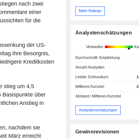
stiegen nach zwei
Mehr Ratings
Kommentare einer
ussichten für die
Analystenschätzungen
inssenkung der US-
Verkaufen
Ka
itag ihre Besorgnis,
Durchschnittl. Empfehlung
niedrigere Kreditkosten
Anzahl Analysten
Letzter Schlusskurs
1
e stieg um 4,5
Mittleres Kursziel
2
5 Basispunkte über
Abstand / Mittleres Kursziel
lichen Anstieg in
Analystenschätzungen
gen, nachdem sie
Gewinnrevisionen
it März erreicht