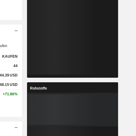
ufen
KAUFEN
44
44.39
USD
48.15
USD
Rohstoffe
+71.86%