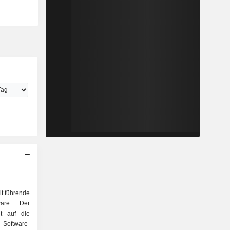
it führende
ware. Der
gt auf die