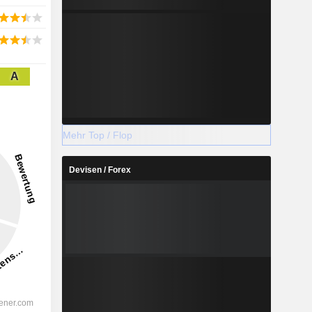
A
Mehr Top / Flop
Devisen / Forex