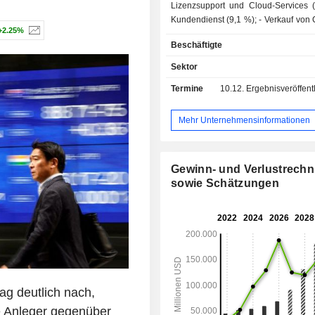
Lizenzsupport und Cloud-Services (
Kundendienst (9,1 %); - Verkauf von Cloud- und
+2.25%
On-Premise-Softwarelizenzen 
Beschäftigte
Datenbanksoftware, Anwendungsma
Software (Kundenbeziehungsma
Sektor
Liefermanagement 
Termine
10.12.
Ergebnisveröffentlichun
Entscheidungsunterstützungssoftwar
Verkauf von Ausrüstung (5,1 %
Nettoumsatz verteilt sich geografisch
Mehr Unternehmensinformationen
Amerika (63,3 %), Europa/Naher Os
(24,4 %) und Asien/Pazifik (12,3 %).
Gewinn- und Verlustrech
sowie Schätzungen
ag deutlich nach,
ie Anleger gegenüber