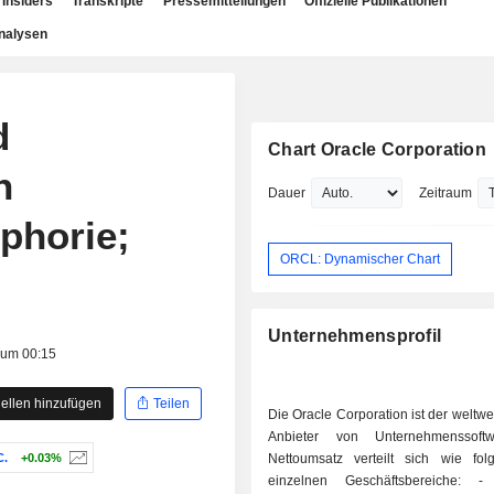
Insiders
Transkripte
Pressemitteilungen
Offizielle Publikationen
nalysen
d
Chart Oracle Corporation
n
Dauer
Zeitraum
uphorie;
ORCL: Dynamischer Chart
Unternehmensprofil
 um 00:15
ellen hinzufügen
Teilen
Die Oracle Corporation ist der weltwe
Anbieter von Unternehmenssoft
.
+0.03%
Nettoumsatz verteilt sich wie fol
einzelnen Geschäftsbereiche: - Software-