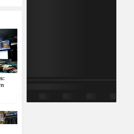
s:
rn