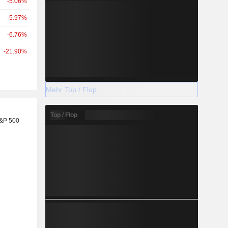
-5.06%
-5.97%
-6.76%
-21.90%
Mehr Top / Flop
Top / Flop
S&P 500