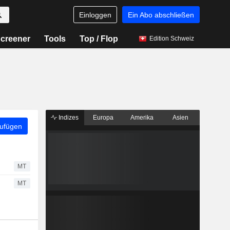
Einloggen
Ein Abo abschließen
creener
Tools
Top / Flop
Edition Schweiz
Indizes
Europa
Amerika
Asien
zufügen
MT
MT