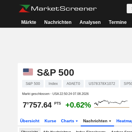
Märkte
Nachrichten
Analysen
Termine
S&P 500
S&P 500
Index
A0AET0
US78378X1072
SP5
Markt geschlossen - USA
22:50:24 07.08.2026
7’757.64
+0.62%
PTS
Übersicht
Kurse
Charts
Nachrichten
Heatma