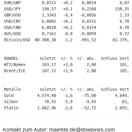
EUR/GBP         0,8721   +0,2    0,0014          0,8707
USD/JPY         158,57   +0,1    0,2200        158,3500
GBP/USD         1,3343   -0,4   -0,0056          1,3399
USD/CNY         6,8002   +0,2    0,0151          6,7851
USD/CNH         6,8018   +0,2    0,0154          6,7864
AUS/USD         0,7161   -0,8   -0,0059          0,7220
Bitcoin/USD  80.388,30   -1,2   -991,52       81.379,82
ROHOEL         zuletzt  +/- %  +/- abs.  Schluss Vortag
WTI/Nymex       103,17   +2,0      2,00          101,17
Brent/ICE       107,72   +1,9      2,00          105,72
Metalle        zuletzt  +/- %  +/- abs.  Schluss Vortag
Gold          4.574,48   -1,6    -75,00        4.649,48
Silber           78,55   -5,9     -4,93           83,48
Platin        2.002,96   -2,6    -52,72        2.055,68
Kontakt zum Autor: maerkte.de@dowjones.com