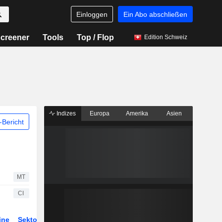
Einloggen
Ein Abo abschließen
creener
Tools
Top / Flop
Edition Schweiz
Indizes
Europa
Amerika
Asien
Bericht
MT
CI
ine
Sektor
Derivate
ETFs