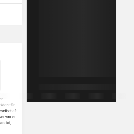
er
sident für
esellschaft
vor war er
nancial,
esidential