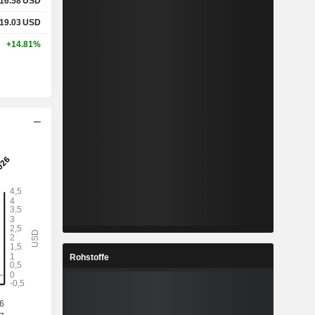
16.58
USD
19.03
USD
+14.81%
Rohstoffe