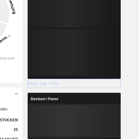
Mehr Top / Flop
Devisen / Forex
ufen
STOCKEN
25