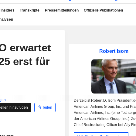
Insiders
Transkripte
Pressemitteilungen
Offizielle Publikationen
nalysen
O erwartet
Robert Isom
5 erst für
igen
Derzeit ist Robert D. Isom Präsident d
American Airlines Group, Inc. und Prä
ellen hinzufügen
Teilen
American Airlines, Inc. (eine Tochterg
der American Airlines Group, Inc.). Zu
Chief Restructuring Officer bei Ally Fi
Inc. und Chief Operating Officer bei R