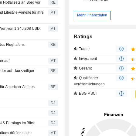
en Notfallsets an Bord vor
RE
 Lifestyle-Vorteile für ihre
MT
Mehr Finanzdaten
 Wert von 1.345.308 USD,
MT
Ratings
des Flughafens
RE
Trader
Investment
er auf
MT
Gesamt
er auf - kurzzeitiger
RE
Qualität der
Veröffentlichungen
für American-Airlines-
RE
ESG MSCI
DJ
DJ
US-Earnings im Blick
DJ
lines dürften nach
MT