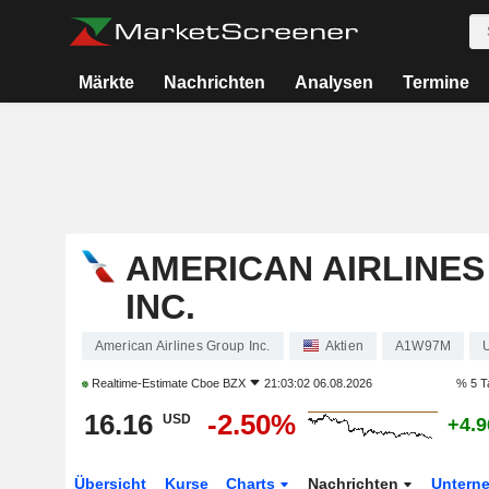
Märkte
Nachrichten
Analysen
Termine
AMERICAN AIRLINE
INC.
American Airlines Group Inc.
Aktien
A1W97M
Realtime-Estimate
Cboe BZX
21:03:02 06.08.2026
% 5 T
16.16
-2.50%
USD
+4.
Übersicht
Kurse
Charts
Nachrichten
Untern