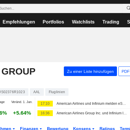
Empfehlungen
Portfolios
Watchlists
Trading
S
S GROUP
Zu einer Liste hinzufügen
PDF-
US02376R1023
AAL
Fluglinien
age
Veränd. 1. Jan.
17:10
American Airlines und Infinium melden eSAF-Lieferung für kommerziellen Linienflug
96%
+5.64%
16:36
American Airlines Group Inc. und Infinium Inc. kündigen kommerziellen Passagierflug mit elektro-basiertem Sustainable Aviation Fuel an
ehmen
Finanzen
Bewertung
Konsens
Ratings
Term