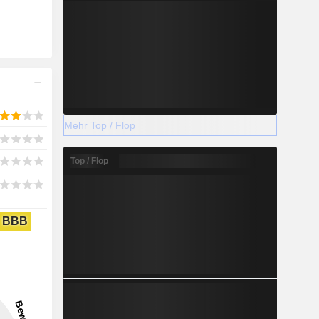
Mehr Top / Flop
Top / Flop
BBB