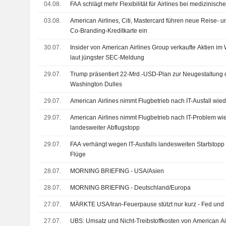
04.08.
FAA schlägt mehr Flexibilität für Airlines bei medizinisch
03.08.
American Airlines, Citi, Mastercard führen neue Reise- und
Co-Branding-Kreditkarte ein
30.07.
Insider von American Airlines Group verkaufte Aktien im
laut jüngster SEC-Meldung
29.07.
Trump präsentiert 22-Mrd.-USD-Plan zur Neugestaltung 
Washington Dulles
29.07.
American Airlines nimmt Flugbetrieb nach IT-Ausfall wied
29.07.
American Airlines nimmt Flugbetrieb nach IT-Problem wied
landesweiter Abflugstopp
29.07.
FAA verhängt wegen IT-Ausfalls landesweiten Startstopp 
Flüge
28.07.
MORNING BRIEFING - USA/Asien
28.07.
MORNING BRIEFING - Deutschland/Europa
27.07.
MÄRKTE USA/Iran-Feuerpause stützt nur kurz - Fed und 
27.07.
UBS: Umsatz und Nicht-Treibstoffkosten von American Air