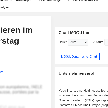
Insiders
Transkripte
Pressemitteilungen
Offizielle Publikationen
nalysen
ieren im
Chart MOGU Inc.
rstag
Dauer
Zeitraum
MOGU: Dynamischer Chart
igen
Unternehmensprofil
Mogu Inc. ist eine Holdinggesellschaf
in erster Linie mit dem Betrieb d
Opinion Leadern (KOLs) geprägte
Plattform für Mode und Lifestyle „Mog