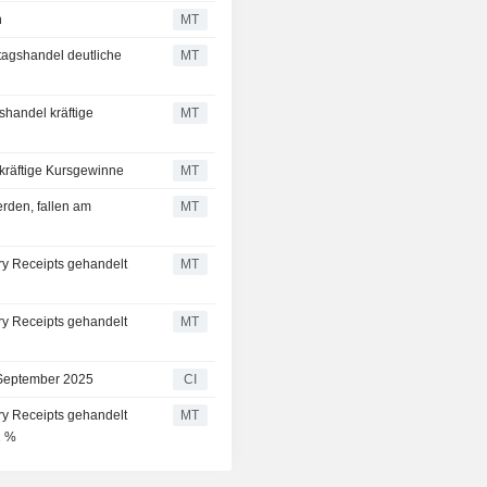
h
MT
agshandel deutliche
MT
handel kräftige
MT
kräftige Kursgewinne
MT
rden, fallen am
MT
ry Receipts gehandelt
MT
ry Receipts gehandelt
MT
 September 2025
CI
ry Receipts gehandelt
MT
2 %