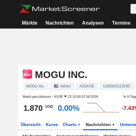
Märkte
Nachrichten
Analysen
Termine
MOGU INC.
MOGU Inc.
Aktien
A3DHJE
US6080123085
Markt geschlossen -
NYSE
22:10:00 07.08.2026
% 5 Tag
1.870
0.00%
USD
-7.43
Übersicht
Kurse
Charts
Nachrichten
Untern