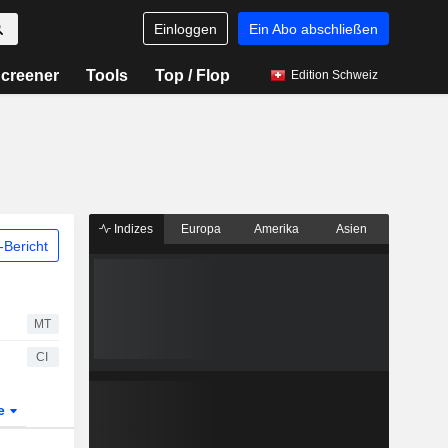
Einloggen
Ein Abo abschließen
creener
Tools
Top / Flop
Edition Schweiz
Indizes
Europa
Amerika
Asien
Bericht
MT
CI
te