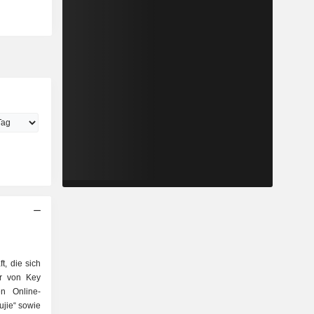
t, die sich
er von Key
n Online-
ujie“ sowie