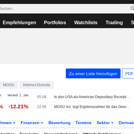
Empfehlungen
Portfolios
Watchlists
Trading
S
Zu einer Liste hinzufügen
PDF-
MOGU
Internet-Dienste
e
Veränd. 1. Jan.
05.08.
In den USA als American Depositary Receipts gehandelte asiatische Aktien legen im Mittwochshandel zu
%
-12.21%
22.06.
MOGU Inc. legt Ergebniszahlen für das Geschäftsjahr bis zum 31. März 2026 vor
ehmen
Finanzen
Bewertung
Termine
Sektor
Deriva