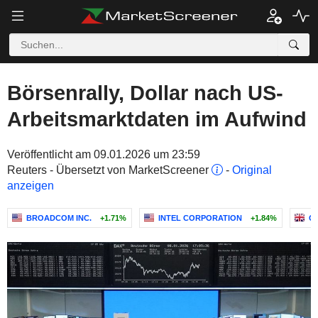
Börsenrally, Dollar nach US-
Arbeitsmarktdaten im Aufwind
Veröffentlicht am 09.01.2026 um 23:59
Reuters - Übersetzt von MarketScreener
-
Original
anzeigen
BROADCOM INC.
+1.71%
INTEL CORPORATION
+1.84%
G