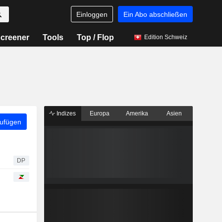
Einloggen
Ein Abo abschließen
creener
Tools
Top / Flop
Edition Schweiz
Indizes
Europa
Amerika
Asien
zufügen
DP