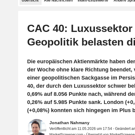
Übersicht
Alle Nachrichten
Index-Einzelwerte
Andere Spr
CAC 40: Luxussektor
Geopolitik belasten d
Die europäischen Aktienmärkte haben de
der Woche ohne klare Richtung beendet, 
einer geopolitischen Sackgasse im Persi
40, der durch den Luxussektor schwer be
0,69% auf 8.056 Punkte nach, während de
0,26% auf 5.985 Punkte sank. London (+0
(+0,08%) konnten sich hingegen im Plus 
Jonathan Nahmany
Veröffentlicht am 11.05.2026 um 17:54 - Geändert 
MarketScreener.com - Übersetzt von MarketScreene