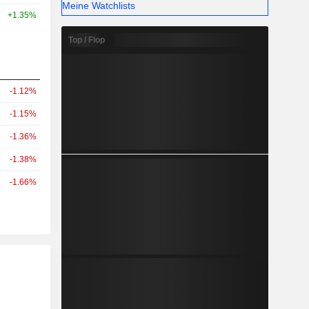
Meine Watchlists
+1.35%
Top / Flop
-1.12%
-1.15%
-1.36%
-1.38%
-1.66%