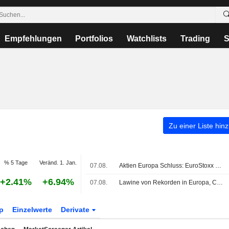
Empfehlungen
Portfolios
Watchlists
Trading
S
Zu einer Liste hin
% 5 Tage
Veränd. 1. Jan.
07.08.
Aktien Europa Schluss: EuroStoxx bleibt nach US-Jobdaten auf Rekordkurs
+2.41%
+6.94%
07.08.
Lawine von Rekorden in Europa, CAC 40 auf Höchststand
p
Einzelwerte
Derivate