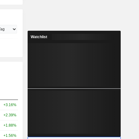
Watchlist
+3.16%
+2.39%
+1.88%
+1.56%