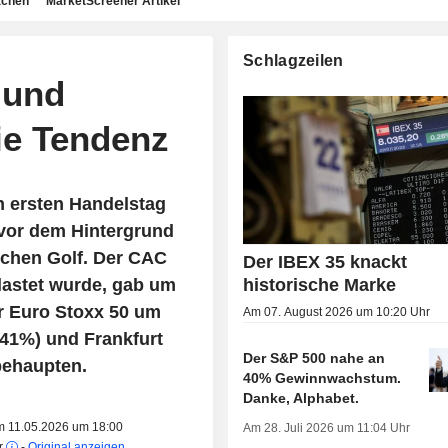
achen
MarketScreener Artikel
Schlagzeilen
 und
ie Tendenz
n ersten Handelstag
vor dem Hintergrund
schen Golf. Der CAC
Der IBEX 35 knackt
lastet wurde, gab um
historische Marke
r Euro Stoxx 50 um
Am 07. August 2026 um 10:20 Uhr
,41%) und Frankfurt
Der S&P 500 nahe an
behaupten.
40% Gewinnwachstum.
Danke, Alphabet.
am 11.05.2026 um 18:00
Am 28. Juli 2026 um 11:04 Uhr
r
-
Original anzeigen