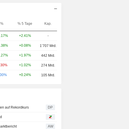
%
% 5 Tage
Kap.
+2.41%
-
.17%
+0.08%
.38%
1’707 Mrd.
+1.97%
.27%
442 Mrd.
+1.02%
.30%
274 Mrd.
+0.24%
.00%
105 Mrd.
ten auf Rekordkurs
DP
nd
arktbericht
AW