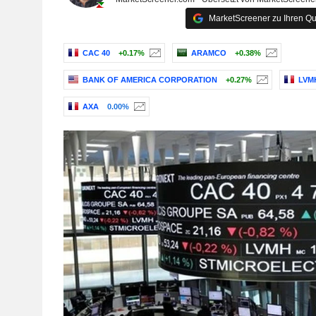
MarketScreener zu Ihren Qu
CAC 40
+0.17%
ARAMCO
+0.38%
BANK OF AMERICA CORPORATION
+0.27%
LVM
AXA
0.00%