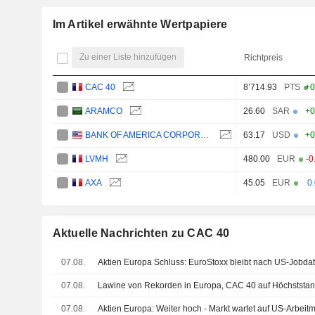
Im Artikel erwähnte Wertpapiere
Zu einer Liste hinzufügen
Richtpreis
CAC 40
8’714.93
PTS
+0
ARAMCO
26.60
SAR
+0
BANK OF AMERICA CORPORATION
63.17
USD
+0
LVMH
480.00
EUR
-0
AXA
45.05
EUR
0
Aktuelle Nachrichten zu CAC 40
07.08.
Aktien Europa Schluss: EuroStoxx bleibt nach US-Jobda
07.08.
Lawine von Rekorden in Europa, CAC 40 auf Höchststa
07.08.
Aktien Europa: Weiter hoch - Markt wartet auf US-Arbeitm