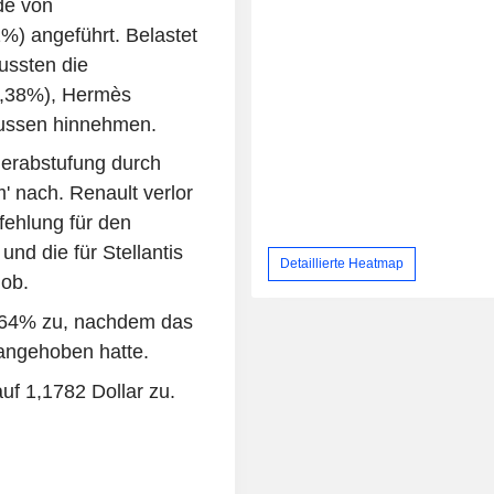
de von
%) angeführt. Belastet
ussten die
4,38%), Hermès
bussen hinnehmen.
Herabstufung durch
' nach. Renault verlor
ehlung für den
und die für Stellantis
Detaillierte Heatmap
hob.
,64% zu, nachdem das
angehoben hatte.
f 1,1782 Dollar zu.