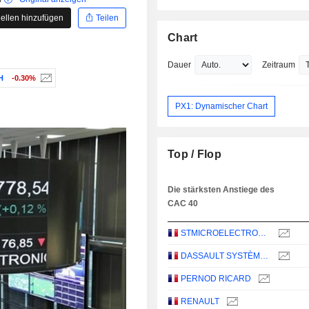
ellen hinzufügen
Teilen
Chart
Dauer
Zeitraum
H
-0.30%
PX1: Dynamischer Chart
Top / Flop
Die stärksten Anstiege des
CAC 40
STMICROELECTRONICS N.V.
DASSAULT SYSTÈMES SE
PERNOD RICARD
RENAULT