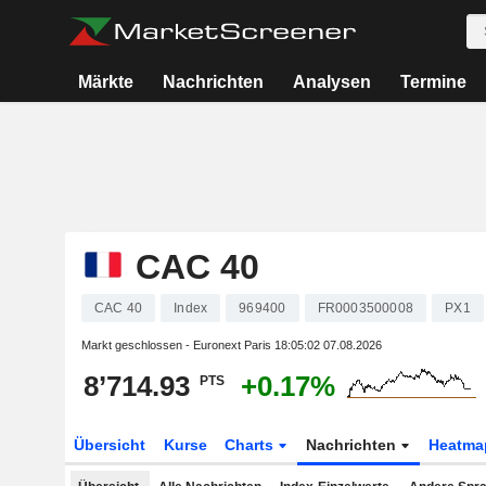
Märkte
Nachrichten
Analysen
Termine
CAC 40
CAC 40
Index
969400
FR0003500008
PX1
Markt geschlossen - Euronext Paris
18:05:02 07.08.2026
8’714.93
+0.17%
PTS
Übersicht
Kurse
Charts
Nachrichten
Heatma