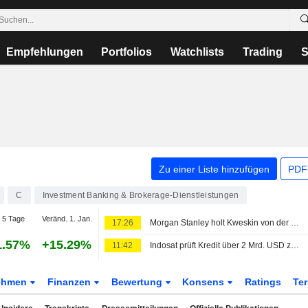
Empfehlungen
Portfolios
Watchlists
Trading
S
Zu einer Liste hinzufügen
PDF-
C
Investment Banking & Brokerage-Dienstleistungen
 5 Tage
Veränd. 1. Jan.
17:26
Morgan Stanley holt Kweskin von der BofA für diversifizierte Industrien
1.57%
+15.29%
11:42
Indosat prüft Kredit über 2 Mrd. USD zur Chip-Finanzierung
ehmen
Finanzen
Bewertung
Konsens
Ratings
Te