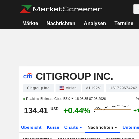
Märkte
Nachrichten
Analysen
Termine
CITIGROUP INC.
Citigroup Inc.
Aktien
A1H92V
US1729674242
Realtime-Estimate
Cboe BZX
18:08:35 07.08.2026
%
134.41
+0.44%
USD
+
Übersicht
Kurse
Charts
Nachrichten
Untern