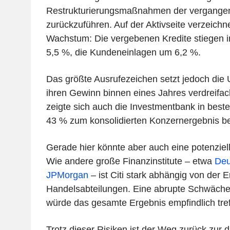
Restrukturierungsmaßnahmen der vergange
zurückzuführen. Auf der Aktivseite verzeichne
Wachstum: Die vergebenen Kredite stiegen 
5,5 %, die Kundeneinlagen um 6,2 %.
Das größte Ausrufezeichen setzt jedoch die 
ihren Gewinn binnen eines Jahres verdreifac
zeigte sich auch die Investmentbank in best
43 % zum konsolidierten Konzernergebnis be
Gerade hier könnte aber auch eine potenziel
Wie andere große Finanzinstitute – etwa
Deu
JPMorgan
– ist Citi stark abhängig von der E
Handelsabteilungen. Eine abrupte Schwäch
würde das gesamte Ergebnis empfindlich tref
Trotz dieser Risiken ist der Weg zurück zur d