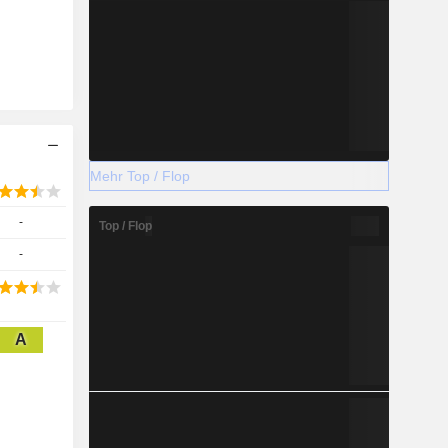
Mehr Top / Flop
-
Top / Flop
-
A