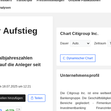
Insiders
Transkripte
Pressemitteilungen
Offizielle Publikationen
nalysen
 Aufstieg
Chart Citigroup Inc.
Dauer
Zeitraum
albjahreszahlen
C: Dynamischer Chart
auf die Anleger seit
Unternehmensprofil
am 18.07.2025 um 12:21
Die Citigroup Inc. ist eine weltwei
ellen hinzufügen
Teilen
Bankengruppe. Die Geschäftstätigkeit 
Bereiche gegliedert: - Firmenkunden- und
Investmentbanking: Finanzinterm
O.
+0.11%