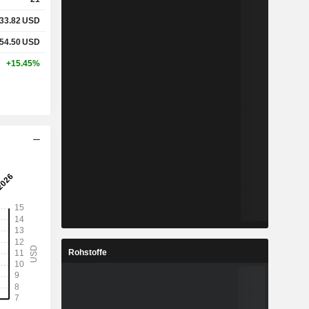
33.82
USD
54.50
USD
+15.45%
Rohstoffe