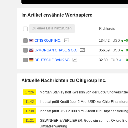
Im Artikel erwähnte Wertpapiere
Zu einer Liste hinzufügen
Richtpreis
CITIGROUP INC.
134.42
USD
+0
JPMORGAN CHASE & CO.
356.69
USD
+0
DEUTSCHE BANK AG
32.89
EUR
+0
Aktuelle Nachrichten zu Citigroup Inc.
17:26
Morgan Stanley holt Kweskin von der BofA für diversifizie
11:42
Indosat prüft Kredit über 2 Mrd. USD zur Chip-Finanzier
11:38
Indosat prüft USD 2.000 Mrd.-Kredit zur Chipfinanzierun
11:21
GEWINNER & VERLIERER: Goodwin springt; Oxford Bio
Umsatzerwartung