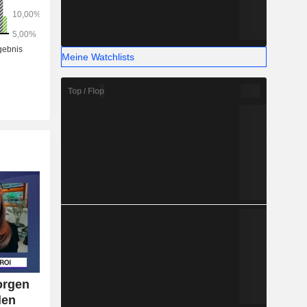
Meine Watchlists
Top / Flop
orgen
den