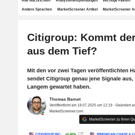
Alle Nachrichten
Analystenempfehlungen
Wichtige Fakten
Andere Sprachen
MarketScreener Artikel
MarketScreener A
Citigroup: Kommt der
aus dem Tief?
Mit den vor zwei Tagen veröffentlichten H
sendet Citigroup genau jene Signale aus, 
Langem gewartet haben.
Thomas Barnet
Veröffentlicht am 18.07.2025 um 12:19 - Geändert 
MarketScreener.com
MarketScreener zu Ihren Qu
CITIGROUP INC.
+0.45%
JPMORGAN CHASE & C