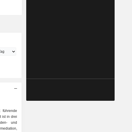
t führende
ist in drei
ediation,