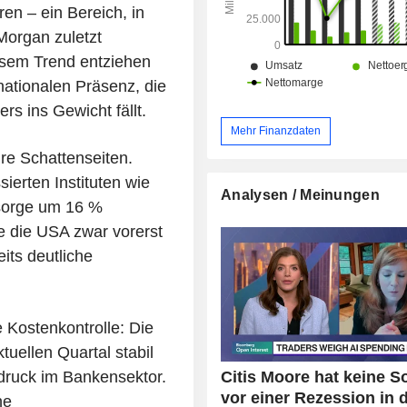
en – ein Bereich, in
organ zuletzt
esem Trend entziehen
nationalen Präsenz, die
s ins Gewicht fällt.
Mehr Finanzdaten
re Schattenseiten.
sierten Instituten wie
Analysen / Meinungen
rsorge um 16 %
le die USA zwar vorerst
its deutliche
e Kostenkontrolle: Die
uellen Quartal stabil
Citis Moore hat keine S
ndruck im Bankensektor.
vor einer Rezession in 
he