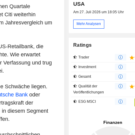
USA
nen Quartale
Am 27. Juli 2026 um 18:05 Uhr
t Citi weiterhin
im Jahresvergleich um
Mehr Analysen
Ratings
US-Retailbank, die
hte. Wie erwartet
Trader
er Verfassung und trug
Investment
i.
Gesamt
le Schwäche liegen.
Qualität der
Veröffentlichungen
tsche Bank
oder
ESG MSCI
rtragskraft der
e in diesem Segment
fen.
urchschnittlichen