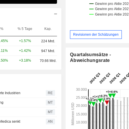
%
% 5 Tage
Kap.
Revisionen der Schätzungen
+1.57%
.45%
224 Mrd.
+1.42%
.11%
947 Mrd.
Quartalsumsätze -
Abweichungsrate
+3.18%
.50%
70.66 Mrd.
rte Industrien
RE
ung
MT
g
MT
Medica senkt
AN