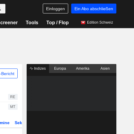
Einloggen
Ein Abo abschließen
creener
Tools
Top / Flop
Edition Schweiz
Indizes
Europa
Amerika
Asien
Bericht
RE
MT
rmine
Sektor
Derivate
ETFs