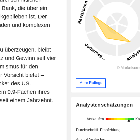
e Bank, die über ein
kgeblieben ist. Der
fenden und komplexen
zu überzeugen, bleibt
z und Gewinn seit vier
imismus für den
 Vorsicht bietet –
anke“ des US-
Mehr Ratings
em 0,9-Fachen ihres
eit einem Jahrzehnt.
Analystenschätzungen
Verkaufen
Ka
Durchschnittl. Empfehlung
Anzahl Analysten