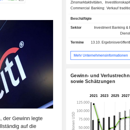
Zinsmarktaktivitäten, Investitionskapi
Commercial Banking: Verkauf traditi
spezialisierter Bankp
Beschäftigte
(Konsumentenkredite, Leasingkredit
Sonstiges: vor allem Private Ba
Sektor
Investment Banking & 
Verwaltung alternativer Investmentfonds
Diens
2024 verwaltete die Gruppe 1.284,5 
Termine
13.10.
Ergebnisveröffentlichun
US-Dollar an laufenden Einlagen
Milliarden US-Dollar an laufenden Kredi
Produkte und Dienstleistungen werde
Mehr Unternehmensinformationen
Netzwerk von 1.959 Filialen weltweit 
Gewinn- und Verlustrech
sowie Schätzungen
, der Gewinn legte
lständig auf die