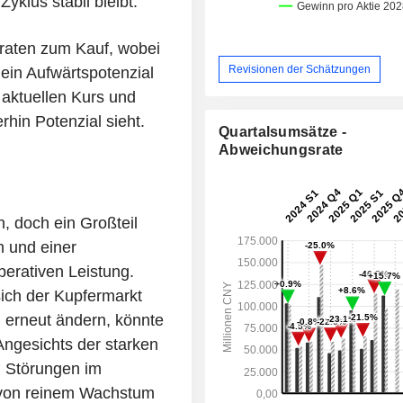
Zyklus stabil bleibt.
 raten zum Kauf, wobei
Revisionen der Schätzungen
ein Aufwärtspotenzial
 aktuellen Kurs und
rhin Potenzial sieht.
Quartalsumsätze -
Abweichungsrate
, doch ein Großteil
n und einer
perativen Leistung.
sich der Kupfermarkt
 erneut ändern, könnte
ngesichts der starken
n Störungen im
 von reinem Wachstum