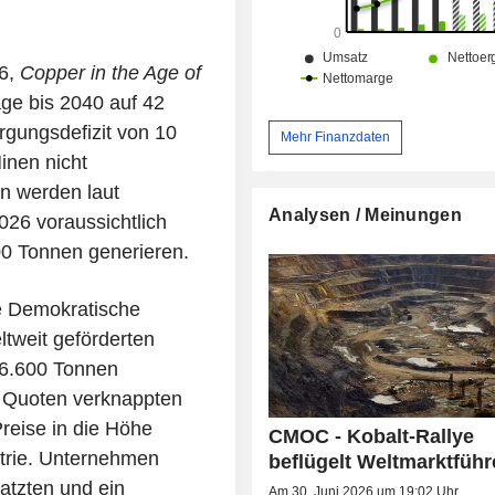
26,
Copper in the Age of
age bis 2040 auf 42
rgungsdefizit von 10
Mehr Finanzdaten
Minen nicht
n werden laut
Analysen / Meinungen
26 voraussichtlich
00 Tonnen generieren.
ie Demokratische
tweit geförderten
 96.600 Tonnen
e Quoten verknappten
reise in die Höhe
CMOC - Kobalt-Rallye
strie. Unternehmen
beflügelt Weltmarktführ
latzten und ein
Am 30. Juni 2026 um 19:02 Uhr