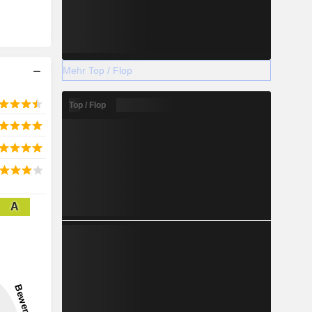
Mehr Top / Flop
Top / Flop
A