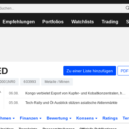
Empfehlungen
Portfolios
Watchlists
Trading
S
ED
Zu einer Liste hinzufügen
PDF-
0001NR0
603993
Metalle / Minen
n.
06.08.
Kongo verbietet Export von Kupfer- und Kobaltkonzentraten, heißt es in einer offiziellen Anordnung
05.08.
Tech-Rally und Öl-Ausblick stützen asiatische Aktienmärkte
ehmen
Finanzen
Bewertung
Konsens
Ratings
Te