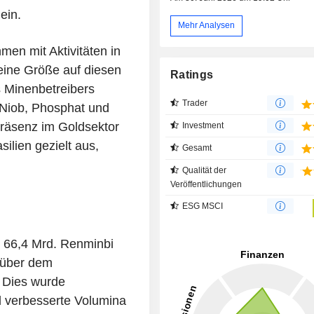
ein.
Mehr Analysen
en mit Aktivitäten in
eine Größe auf diesen
Ratings
s Minenbetreibers
Trader
 Niob, Phosphat und
räsenz im Goldsektor
Investment
lien gezielt aus,
Gesamt
Qualität der
Veröffentlichungen
ESG MSCI
6 66,4 Mrd. Renminbi
nüber dem
. Dies wurde
d verbesserte Volumina