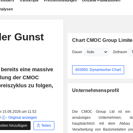
Insiders
Transkripte
Pressemitteilungen
Offizielle Publikationen
nalysen
der Gunst
Chart CMOC Group Limit
Dauer
Zeitraum
 bereits eine massive
603993: Dynamischer Chart
cklung der CMOC
reiszyklus zu folgen,
Unternehmensprofil
am 15.06.2026 um 11:52
Die CMOC Group Ltd ist ein 
r
-
Original anzeigen
ansässiges Unternehmen, 
hauptsächlich mit dem Abbau
ellen hinzufügen
Teilen
Verarbeitung von Basismetallen un