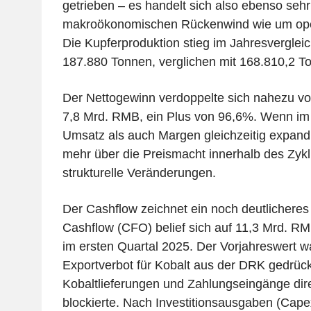
getrieben – es handelt sich also ebenso seh
makroökonomischen Rückenwind wie um ope
Die Kupferproduktion stieg im Jahresverglei
187.880 Tonnen, verglichen mit 168.810,2 To
Der Nettogewinn verdoppelte sich nahezu v
7,8 Mrd. RMB, ein Plus von 96,6%. Wenn i
Umsatz als auch Margen gleichzeitig expandi
mehr über die Preismacht innerhalb des Zykl
strukturelle Veränderungen.
Der Cashflow zeichnet ein noch deutlicheres 
Cashflow (CFO) belief sich auf 11,3 Mrd. R
im ersten Quartal 2025. Der Vorjahreswert w
Exportverbot für Kobalt aus der DRK gedrück
Kobaltlieferungen und Zahlungseingänge dir
blockierte. Nach Investitionsausgaben (Cap