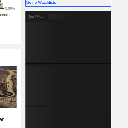
Meine Watchlists
Top / Flop
er