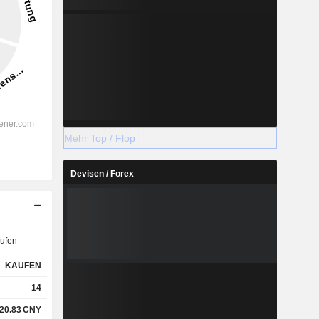
Mehr Top / Flop
Devisen / Forex
ufen
KAUFEN
14
20.83
CNY