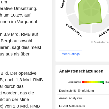
r um
rative Umsetzung.
ch um 10,2% auf
nnen im Vorquartal.
on 3,9 Mrd. RMB auf
m Bergbau sowohl
eren, sagt dies meist
us aus als über
Mehr Ratings
Analystenschätzungen
Bild. Der operative
MB, nach 1,3 Mrd. RMB
Verkaufen
Ka
ar durch das
Durchschnittl. Empfehlung
t worden, das die
Anzahl Analysten
ekt an der Mine
ex) von 1,8 Mrd. RMB
Letzter Schlusskurs