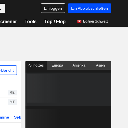
Einloggen
Ein Abo abschließen
creener
Tools
Top / Flop
Edition Schweiz
Indizes
Europa
Amerika
Asien
Bericht
RE
MT
rmine
Sektor
ETFs