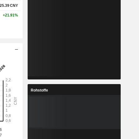
25.39
CNY
+21.91%
Rohstoffe