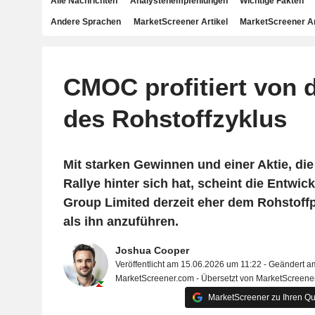
Alle Nachrichten
Analystenempfehlungen
Wichtige Fakten
Andere Sprachen
MarketScreener Artikel
MarketScreener A
CMOC profitiert von 
des Rohstoffzyklus
Mit starken Gewinnen und einer Aktie, die
Rallye hinter sich hat, scheint die Entwi
Group Limited derzeit eher dem Rohstoffp
als ihn anzuführen.
Joshua Cooper
Veröffentlicht am 15.06.2026 um 11:22 - Geändert 
MarketScreener.com - Übersetzt von MarketScreene
MarketScreener zu Ihren Qu