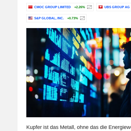
CMOC GROUP LIMITED
+2.26%
UBS GROUP AG
S&P GLOBAL, INC.
+0.73%
Kupfer ist das Metall, ohne das die Energiew