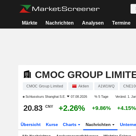
Märkte
Nachrichten
Analysen
Termine
CMOC GROUP LIMIT
CMOC Group Limited
Aktien
A1W1WQ
CNE10
Schlusskurs
Shanghai S.E.
07.08.2026
% 5 Tage
Veränd. 1. Ja
20.83
+2.26%
CNY
+9.86%
+4.15%
Übersicht
Kurse
Charts
Nachrichten
Untern