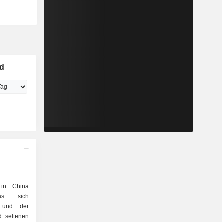
ed
in China
das sich
 und der
d seltenen