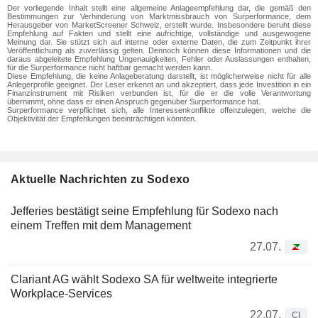
Der vorliegende Inhalt stellt eine allgemeine Anlageempfehlung dar, die gemäß den
Bestimmungen zur Verhinderung von Marktmissbrauch von Surperformance, dem
Herausgeber von MarketScreener Schweiz, erstellt wurde. Insbesondere beruht diese
Empfehlung auf Fakten und stellt eine aufrichtige, vollständige und ausgewogene
Meinung dar. Sie stützt sich auf interne oder externe Daten, die zum Zeitpunkt ihrer
Veröffentlichung als zuverlässig gelten. Dennoch können diese Informationen und die
daraus abgeleitete Empfehlung Ungenauigkeiten, Fehler oder Auslassungen enthalten,
für die Surperformance nicht haftbar gemacht werden kann.
Diese Empfehlung, die keine Anlageberatung darstellt, ist möglicherweise nicht für alle
Anlegerprofile geeignet. Der Leser erkennt an und akzeptiert, dass jede Investition in ein
Finanzinstrument mit Risiken verbunden ist, für die er die volle Verantwortung
übernimmt, ohne dass er einen Anspruch gegenüber Surperformance hat.
Surperformance verpflichtet sich, alle Interessenkonflikte offenzulegen, welche die
Objektivität der Empfehlungen beeinträchtigen könnten.
Aktuelle Nachrichten zu Sodexo
Jefferies bestätigt seine Empfehlung für Sodexo nach
einem Treffen mit dem Management
27.07.
Clariant AG wählt Sodexo SA für weltweite integrierte
Workplace-Services
22.07.
CI