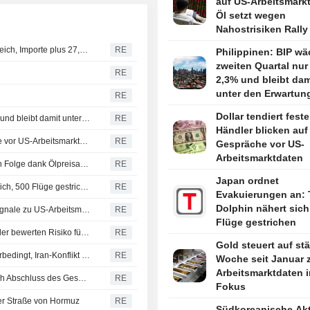
auf US-Arbeitsmark
Öl setzt wegen
Nahostrisiken Rally 
Chinas Exporte steigen im Juli um 23,9% im Jahresvergleich, Importe plus 27,5%
RE
Philippinen: BIP wä
zweiten Quartal nu
RE
2,3% und bleibt dam
unter den Erwartun
RE
Dollar tendiert feste
Philippinen: BIP wächst im zweiten Quartal nur um 2,3% und bleibt damit unter den Erwartungen
RE
Händler blicken auf 
Dollar tendiert fester: Händler blicken auf Iran-Gespräche vor US-Arbeitsmarktdaten
RE
Gespräche vor US-
Arbeitsmarktdaten
KAUTSCHUK-Japan-Futures vor zweitem Wochenplus in Folge dank Ölpreisanstieg
RE
Japan ordnet
Japan ordnet Evakuierungen an: Taifun Dolphin nähert sich, 500 Flüge gestrichen
RE
Evakuierungen an: 
Dolphin nähert sich
Australischer und neuseeländischer Dollar warten auf Signale zu US-Arbeitsmarkt und RBA-Zinsaussichten
RE
Flüge gestrichen
Weizen rutscht in Richtung drittem Wochenminus - Händler bewerten Risiko für Schwarzmeerexporte
RE
Gold steuert auf stä
Japans private Haushaltsausgaben sinken im Juni wetterbedingt, Iran-Konflikt trübt Ausblick
RE
Woche seit Januar z
Arbeitsmarktdaten 
EZB erfuhr von Yen-Intervention der USA laut FT erst nach Abschluss des Geschäfts
RE
Fokus
er Straße von Hormuz
RE
Südkoreanische Ak