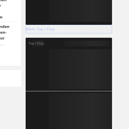
r
en
unden
Mehr Top / Flop
pen-
zur
Top / Flop