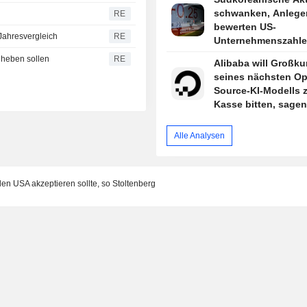
schwanken, Anlege
d
RE
bewerten US-
Jahresvergleich
RE
Unternehmenszahl
nheben sollen
RE
Alibaba will Großk
seines nächsten O
Source-KI-Modells 
Kasse bitten, sagen
Quellen
Alle Analysen
en USA akzeptieren sollte, so Stoltenberg