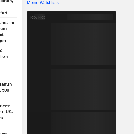
tdaten,
Meine Watchlists
fort
Top / Flop
chst im
r um
it
gen
r:
Iran-
Taifun
, 500
rkste
u, US-
im
tien