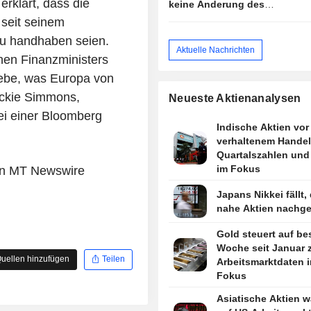
rklärt, dass die
keine Änderung des
Ausblicks
seit seinem
u handhaben seien.
Aktuelle Nachrichten
hen Finanzministers
gebe, was Europa von
ackie Simmons,
Neueste Aktienanalysen
ei einer Bloomberg
Indische Aktien vor
verhaltenem Handels
Quartalszahlen und
im Fokus
von MT Newswire
Japans Nikkei fällt, 
nahe Aktien nachg
Gold steuert auf be
Woche seit Januar z
uellen hinzufügen
Teilen
Arbeitsmarktdaten 
Fokus
Asiatische Aktien w