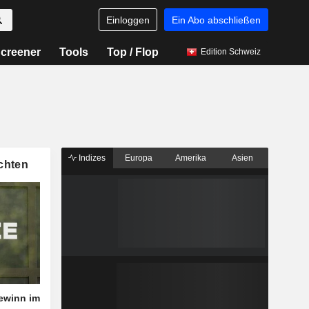
Einloggen
Ein Abo abschließen
creener
Tools
Top / Flop
Edition Schweiz
Indizes
Europa
Amerika
Asien
chten
ewinn im