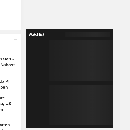
Watchlist
start -
 Nahost
da KI-
eben
ste
u, US-
im
arten