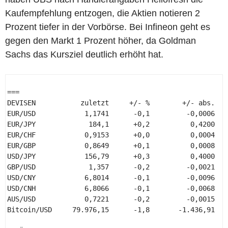
Kaufempfehlung entzogen, die Aktien notieren 2
Prozent tiefer in der Vorbörse. Bei Infineon geht es
gegen den Markt 1 Prozent höher, da Goldman
Sachs das Kursziel deutlich erhöht hat.
=== 

DEVISEN           zuletzt     +/- %        +/- abs.  S
EUR/USD            1,1741      -0,1         -0,0006   
EUR/JPY             184,1      +0,2          0,4200   
EUR/CHF            0,9153      +0,0          0,0004   
EUR/GBP            0,8649      +0,1          0,0008   
USD/JPY            156,79      +0,3          0,4000   
GBP/USD             1,357      -0,2         -0,0021   
USD/CNY            6,8014      -0,1         -0,0096   
USD/CNH            6,8066      -0,1         -0,0068   
AUS/USD            0,7221      -0,2         -0,0015   
Bitcoin/USD     79.976,15      -1,8       -1.436,91   