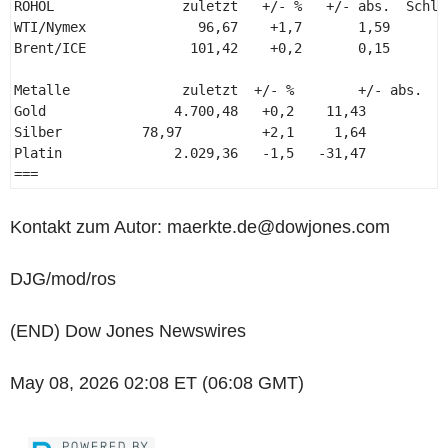
ROHÖL                zuletzt   +/- %   +/- abs.  Schlus
WTI/Nymex              96,67    +1,7       1,59        
Brent/ICE             101,42    +0,2       0,15        
Metalle              zuletzt  +/- %        +/- abs.  Sc
Gold                4.700,48   +0,2    11,43           
Silber          78,97          +2,1     1,64           
Platin              2.029,36   -1,5   -31,47           
=== 
Kontakt zum Autor: maerkte.de@dowjones.com
DJG/mod/ros
(END) Dow Jones Newswires
May 08, 2026 02:08 ET (06:08 GMT)