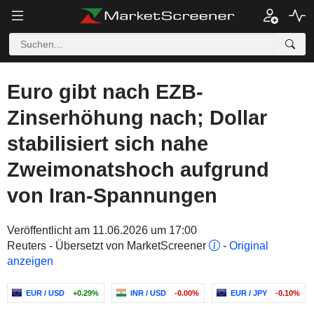
Euro gibt nach EZB-
Zinserhöhung nach; Dollar
stabilisiert sich nahe
Zweimonatshoch aufgrund
von Iran-Spannungen
Veröffentlicht am 11.06.2026 um 17:00
Reuters - Übersetzt von MarketScreener
-
Original
anzeigen
EUR / USD
+0.29%
INR / USD
-0.00%
EUR / JPY
-0.10%