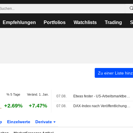
Empfehlungen
Portfolios
Watchlists
Trading
S
Zu einer Liste hin
% 5 Tage
Veränd. 1. Jan.
07.08.
Etwas fester - US-Arbeitsmarktbericht lindert Zinssorgen
+2.69%
+7.47%
07.08.
DAX-Index nach Veröffentlichung deutscher Industrie- und Handelsdaten fester
p
Einzelwerte
Derivate