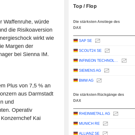
Top / Flop
er Waffenruhe, würde
Die stärksten Anstiege des
DAX
und die Risikoaversion
nergieschock wirkt wie
SAP SE
die Margen der
SCOUT24 SE
ager bei Sienna IM.
INFINEON TECHNOLOGIES AG
SIEMENS AG
BMW AG
em Plus von 7,5 % an
konzern aus Darmstadt
Die stärksten Rückgänge des
DAX
en und
ten. Operativ
RHEINMETALL AG
e Konzernchef Kai
MUNICH RE
ALLIANZ SE