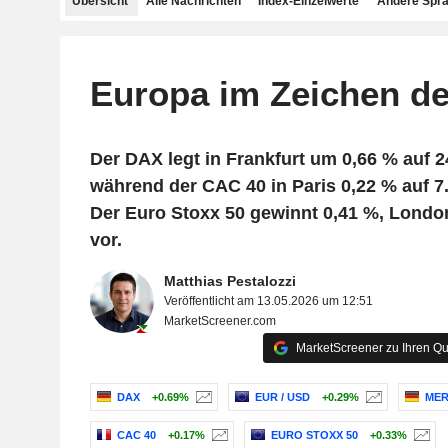
Übersicht
Alle Nachrichten
Index-Einzelwerte
Andere Spr
Europa im Zeichen de
Der DAX legt in Frankfurt um 0,66 % auf 2
während der CAC 40 in Paris 0,22 % auf 7.
Der Euro Stoxx 50 gewinnt 0,41 %, Londo
vor.
Matthias Pestalozzi
Veröffentlicht am 13.05.2026 um 12:51
MarketScreener.com
MarketScreener zu Ihren Qu
DAX
+0.69%
EUR / USD
+0.29%
MER
CAC 40
+0.17%
EURO STOXX 50
+0.33%