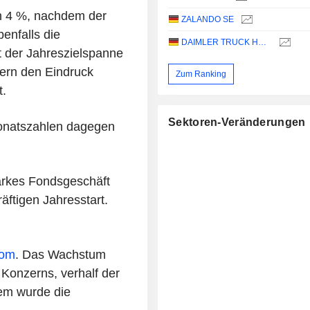
nn 4 %, nachdem der
ZALANDO SE
enfalls die
DAIMLER TRUCK HOLDING AG
t der Jahreszielspanne
gern den Eindruck
Zum Ranking
t.
Sektoren-Veränderungen
monatszahlen dagegen
arkes Fondsgeschäft
ftigen Jahresstart.
kom
. Das Wachstum
 Konzerns, verhalf der
dem wurde die