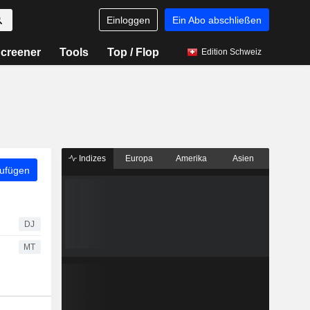
Einloggen
Ein Abo abschließen
creener
Tools
Top / Flop
Edition Schweiz
Indizes
Europa
Amerika
Asien
zufügen
DJ
MT