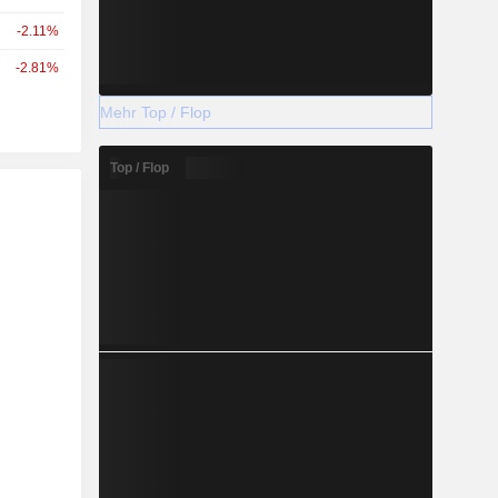
-2.11%
-2.81%
Mehr Top / Flop
Top / Flop