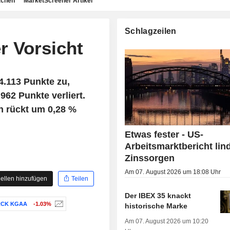
achen
MarketScreener Artikel
Schlagzeilen
r Vorsicht
4.113 Punkte zu,
962 Punkte verliert.
n rückt um 0,28 %
Etwas fester - US-
Arbeitsmarktbericht lin
Zinssorgen
Am 07. August 2026 um 18:08 Uhr
ellen hinzufügen
Teilen
Der IBEX 35 knackt
CK KGAA
-1.03%
historische Marke
Am 07. August 2026 um 10:20