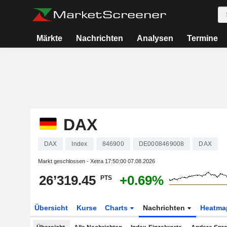
Märkte
Nachrichten
Analysen
Termine
DAX
DAX
Index
846900
DE0008469008
DAX
Markt geschlossen - Xetra
17:50:00 07.08.2026
26’319.45
+0.69%
PTS
Übersicht
Kurse
Charts
Nachrichten
Heatma