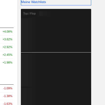
Meine Watchlists
Top / Flop
+4.08%
+3.62%
+2.92%
+2.45%
+1.98%
-1.09%
-1.38%
-1.63%