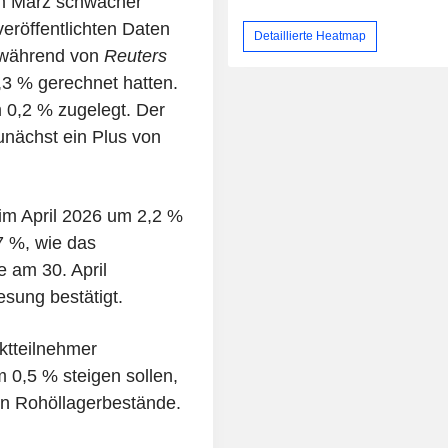
 im März schwächer
veröffentlichten Daten
Detaillierte Heatmap
, während von
Reuters
3 % gerechnet hatten.
m 0,2 % zugelegt. Der
unächst ein Plus von
 im April 2026 um 2,2 %
7 %, wie das
e am 30. April
esung bestätigt.
ktteilnehmer
m 0,5 % steigen sollen,
en Rohöllagerbestände.