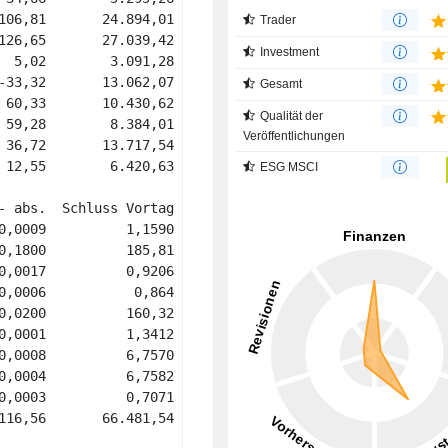
106,81       24.894,01            2,1 

Trader
126,65       27.039,42            6,8 

Investment
  5,02        3.091,28           10,5 

-33,32       13.062,07            7,7 

Gesamt
 60,33       10.430,62            5,6 

Qualität der
 59,28        8.384,01            3,6 

Veröffentlichungen
 36,72       13.717,54            3,7 

 12,55        6.420,63           20,8 

ESG MSCI
- abs.  Schluss Vortag  Mo, 17:28 Uhr 

0,0009          1,1590         1,1603 

0,1800          185,81       185,8200 

0,0017          0,9206         0,9203 

0,0006           0,864         0,8634 

0,0200          160,32       160,1500 

0,0001          1,3412         1,3435 

0,0008          6,7570         6,7570 

0,0004          6,7582         6,7583 

0,0003          0,7071         0,7083 

116,56       66.481,54      66.647,97 
