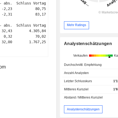
- abs.  Schluss Vortag 

 -2,23           80,75 

 -2,31           83,17 

- abs.  Schluss Vortag 

Mehr Ratings
 32,43        4.305,84 

  0,32           70,02 

 32,00        1.767,25 

Analystenschätzungen
Verkaufen
Ka
Durchschnittl. Empfehlung
com
Anzahl Analysten
Letzter Schlusskurs
1’
Mittleres Kursziel
1’
Abstand / Mittleres Kursziel
Analystenschätzungen