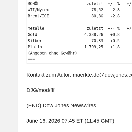
ROHÖL                    zuletzt  +/- %   +/
WTI/Nymex                  78,52   -2,8     
Brent/ICE                  80,86   -2,8     
Metalle                  zuletzt  +/- %   +/
Gold                    4.338,26   +0,8     
Silber                     70,33   +0,5     
Platin                  1.799,25   +1,8     
(Angaben ohne Gewähr) 

=== 
Kontakt zum Autor: maerkte.de@dowjones.
DJG/mod/flf
(END) Dow Jones Newswires
June 16, 2026 07:45 ET (11:45 GMT)