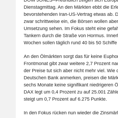
DOW JONES--Freundlich zeigen sich Europ
Dienstagmittag. An den Märkten ebbt die Erl
bevorstehenden Iran-US-Vertrag etwas ab. De
zwar schrittweise ein, die Börsen wollen ab
Umsetzung sehen. Im Fokus steht eine gefa
Tankern durch die Straße von Hormus. Innerh
Wochen sollen täglich rund 40 bis 50 Schiff
An den Ölmärkten sorgt das für keine Eupho
Frontmonat gibt zwar weitere 2,7 Prozent n
der Preise tut sich aber nicht mehr viel. Wie 
Deutschen Bank anmerken, preisen die Mär
sechs Monate keine signifikant niedrigeren Ö
DAX legt um 0,4 Prozent zu auf 25.001 Zähle
steigt um 0,7 Prozent auf 6.275 Punkte.
In den Fokus rücken nun wieder die Zinsmärk