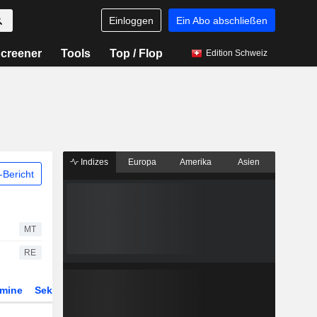
Einloggen
Ein Abo abschließen
creener
Tools
Top / Flop
Edition Schweiz
Indizes
Europa
Amerika
Asien
Bericht
MT
RE
rmine
Sektor
Derivate
ETFs