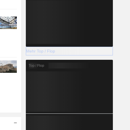
Mehr Top / Flop
Top / Flop