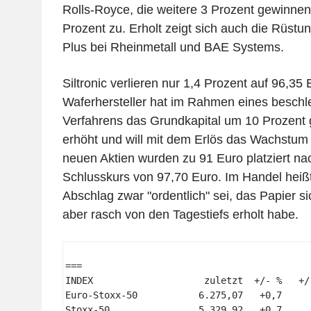
Rolls-Royce, die weitere 3 Prozent gewinne
Prozent zu. Erholt zeigt sich auch die Rüstu
Plus bei Rheinmetall und BAE Systems.
Siltronic verlieren nur 1,4 Prozent auf 96,35 
Waferhersteller hat im Rahmen eines beschl
Verfahrens das Grundkapital um 10 Prozent
erhöht und will mit dem Erlös das Wachstum 
neuen Aktien wurden zu 91 Euro platziert na
Schlusskurs von 97,70 Euro. Im Handel heißt
Abschlag zwar "ordentlich" sei, das Papier s
aber rasch von den Tagestiefs erholt habe.
=== 

INDEX                    zuletzt  +/- %   +/
Euro-Stoxx-50           6.275,07   +0,7     
Stoxx-50                5.329,92   +0,7     