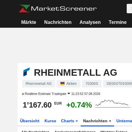
Märkte
Nachrichten
Analysen
Termine
RHEINMETALL AG
Rheinmetall AG
Aktien
703000
DE000703000
Realtime-Estimate
Tradegate
11:23:52 07.08.2026
1’167.60
+0.74%
EUR
Übersicht
Kurse
Charts
Nachrichten
Untern