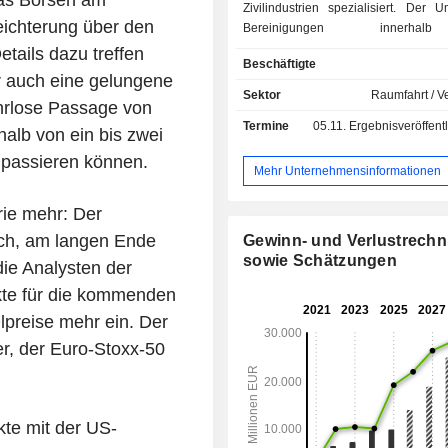
as Börsen am
Zivilindustrien spezialisiert. Der 
eichterung über den
Bereinigungen innerha
Unternehmensgruppe und ausge
tails dazu treffen
Beschäftigte
Verkauf befindliche Geschäftsbereic
er auch eine gelungene
folgt auf die verschiedenen Produ
Sektor
Raumfahrt / V
hrlose Passage von
verteilt: - Fahrzeugsysteme (49%): vielseitig
Termine
05.11.
Ergebnisveröffentlichun
einsetzbare Rad- und Kettenf
alb von ein bis zwei
(taktische Militärfah
e passieren können.
Unterstützungsfahrzeuge, Logi
Mehr Unternehmensinformationen
Spezialfahrzeuge); - Waffen- und
Munitionssysteme (32%): Maschin
rie mehr: Der
für Land-, Luft- und Seefahrzeuge, 
ach, am langen Ende
Gewinn- und Verlustrech
glattem Lauf, Artilleriesysteme, in
sowie Schätzungen
die Analysten der
Geschosse, Hochenergielaser
Elektronische Lösungen (19%): S
kte für die kommenden
Vernetzungssysteme, Lösungen zum
lpreise mehr ein. Der
Cyberspace, Luftabwehrs
r, der Euro-Stoxx-50
Radarsysteme, Lösungen zur te
Dokumentation, integrierte elek
Systeme, Drohnen und automatisier
zu Lande, Schulung
te mit der US-
Simulationslösungen. Die geografische