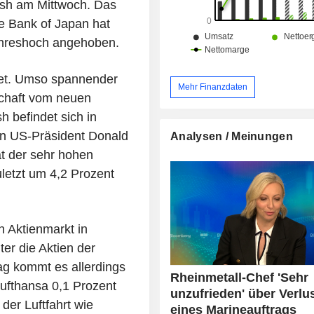
Verteilung des Umsatzes sieht aus 
sh am Mittwoch. Das
Deutschland (38%), Europa (42,9%),
e Bank of Japan hat
Südamerika (7,9%), Asien und Na
ahreshoch angehoben.
(5,1%) und Sonstige (6,1%).
tet. Umso spannender
Mehr Finanzdaten
tschaft vom neuen
 befindet sich in
n US-Präsident Donald
Analysen / Meinungen
t der sehr hohen
letzt um 4,2 Prozent
 Aktienmarkt in
ter die Aktien der
ag kommt es allerdings
Rheinmetall-Chef 'Sehr
ufthansa 0,1 Prozent
unzufrieden' über Verlu
der Luftfahrt wie
eines Marineauftrags