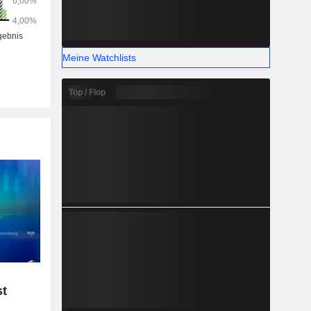
wie folgt:
 Nord- und
her Osten
Meine Watchlists
Top / Flop
st