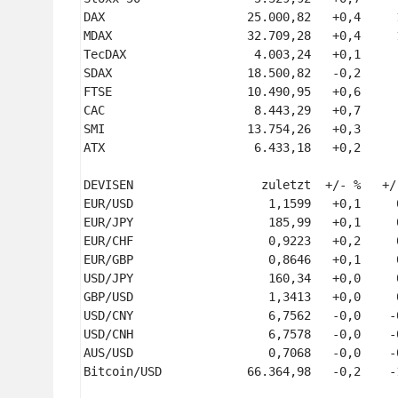
DAX                    25.000,82   +0,4     
MDAX                   32.709,28   +0,4     
TecDAX                  4.003,24   +0,1     
SDAX                   18.500,82   -0,2     
FTSE                   10.490,95   +0,6     
CAC                     8.443,29   +0,7     
SMI                    13.754,26   +0,3     
ATX                     6.433,18   +0,2     
DEVISEN                  zuletzt  +/- %   +/
EUR/USD                   1,1599   +0,1     
EUR/JPY                   185,99   +0,1     
EUR/CHF                   0,9223   +0,2     
EUR/GBP                   0,8646   +0,1     
USD/JPY                   160,34   +0,0     
GBP/USD                   1,3413   +0,0     
USD/CNY                   6,7562   -0,0    -
USD/CNH                   6,7578   -0,0    -
AUS/USD                   0,7068   -0,0    -
Bitcoin/USD            66.364,98   -0,2    -