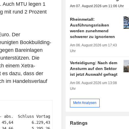
n. Auch MTU legen 1
Am 07. August 2026 um 11:06 Uhr
ng mit rund 2 Prozent
Rheinmetall:
Ausführungsrisiken
werden zunehmend
Euro. Der
schwerer zu ignorieren
eunigten Bookbuilding-
Am 06. August 2026 um 17:43
 gegen Bareinlagen
Uhr
unterstützen. Die
Verteidigung: Nach dem
ch einem Xetra-
Ansturm auf den Sektor
 es dazu, dass der
ist jetzt Auswahl gefragt
ich im Handelsverlauf
Am 06. August 2026 um 13:08
Uhr
Mehr Analysen
- abs.  Schluss Vortag      +/- % YTD 

 45,64        6.229,43            8,4 

Ratings
 34,66        5.295,26            8,4 
