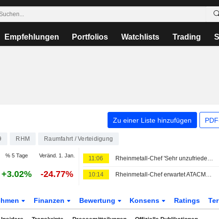
Empfehlungen
Portfolios
Watchlists
Trading
S
Zu einer Liste hinzufügen
PDF-
9
RHM
Raumfahrt / Verteidigung
% 5 Tage
Veränd. 1. Jan.
11:06
Rheinmetall-Chef 'Sehr unzufrieden' über Verlust eines Marineauftrags
+3.02%
-24.77%
10:14
Rheinmetall-Chef erwartet ATACMS-Erlöse ab 2028, Boxer-Deal bis Jahresende
ehmen
Finanzen
Bewertung
Konsens
Ratings
Te