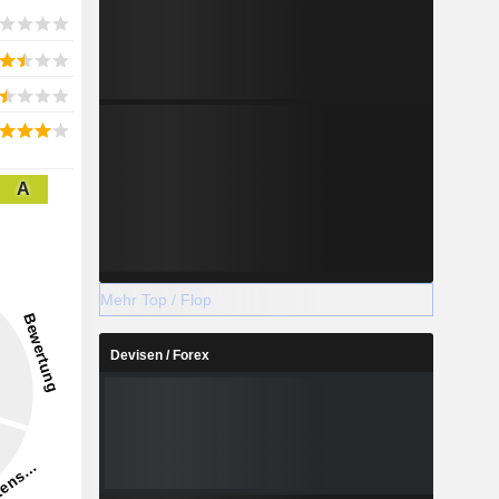
A
Mehr Top / Flop
Devisen / Forex