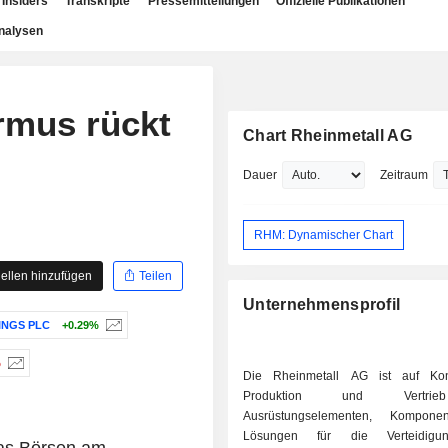
Insiders
Transkripte
Pressemitteilungen
Offizielle Publikationen
nalysen
rmus rückt
Chart Rheinmetall AG
Dauer
Zeitraum
RHM: Dynamischer Chart
ellen hinzufügen
Teilen
Unternehmensprofil
INGS PLC
+0.29%
%
Die Rheinmetall AG ist auf Konz
Produktion und Vertri
Ausrüstungselementen, Kompon
Lösungen für die Verteidigu