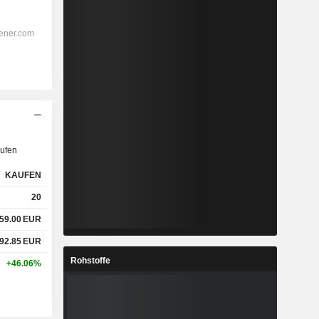
ufen
KAUFEN
20
159.00
EUR
692.85
EUR
Rohstoffe
+46.06%