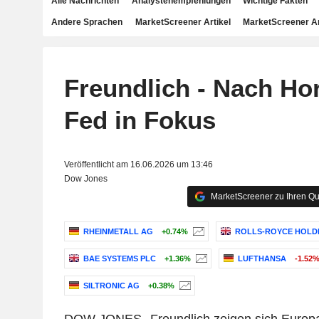
Alle Nachrichten
Analystenempfehlungen
Wichtige Fakten
Andere Sprachen
MarketScreener Artikel
MarketScreener A
Freundlich - Nach Ho
Fed in Fokus
Veröffentlicht am 16.06.2026 um 13:46
Dow Jones
MarketScreener zu Ihren Qu
RHEINMETALL AG
+0.74%
ROLLS-ROYCE HOLD
BAE SYSTEMS PLC
+1.36%
LUFTHANSA
-1.52
SILTRONIC AG
+0.38%