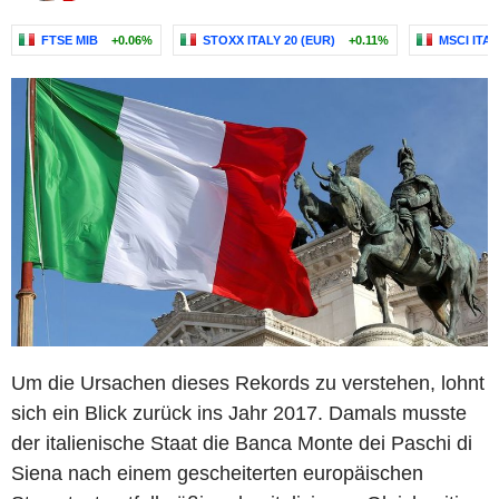
FTSE MIB
+0.06%
STOXX ITALY 20 (EUR)
+0.11%
MSCI ITAL
Um die Ursachen dieses Rekords zu verstehen, lohnt
sich ein Blick zurück ins Jahr 2017. Damals musste
der italienische Staat die Banca Monte dei Paschi di
Siena nach einem gescheiterten europäischen