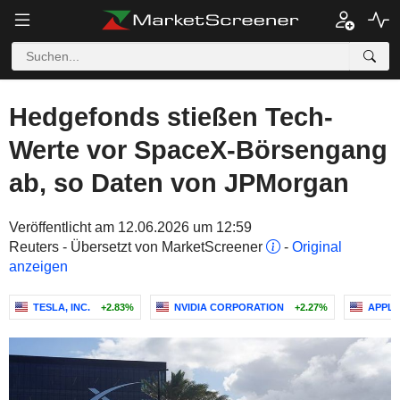
Hedgefonds stießen Tech-
Werte vor SpaceX-Börsengang
ab, so Daten von JPMorgan
Veröffentlicht am 12.06.2026 um 12:59
Reuters - Übersetzt von MarketScreener
-
Original
anzeigen
TESLA, INC.
+2.83%
NVIDIA CORPORATION
+2.27%
APPLE