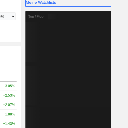
Meine Watchlists
Top / Flop
+3.05%
+2.53%
+2.07%
+1.88%
+1.43%