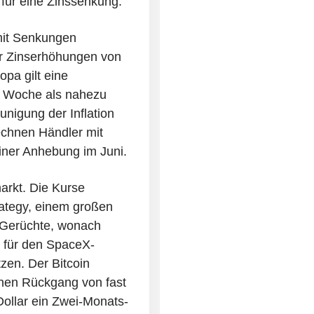
 für eine Zinssenkung.
 mit Senkungen
hr Zinserhöhungen von
pa gilt eine
n Woche als nahezu
nigung der Inflation
echnen Händler mit
iner Anhebung im Juni.
rkt. Die Kurse
rategy, einem großen
 Gerüchte, wonach
t für den SpaceX-
zen. Der Bitcoin
inen Rückgang von fast
ollar ein Zwei-Monats-