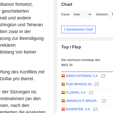
ibanon fortsetzt,
Chart
r gescheiterten
Dauer
Zeitraum
wait und andere
ashington und Teheran
I: Dynamischer Chart
ten zwar in der
arung zur Beendigung
prekären
Top / Flop
 bislang von keiner
Die stärksten Anstiege des
IBEX 35
rfung des Konflikts mit
INDRA SISTEMAS, S.A.
ollar pro Barrel.
PUIG BRANDS SA
 der Sitzungen ist,
FLUIDRA, S.A.
nnmitnahmen (an den
AMADEUS IT GROUP, S.A.
onen, nach den
BANKINTER, S.A.
ntierten die Analysten