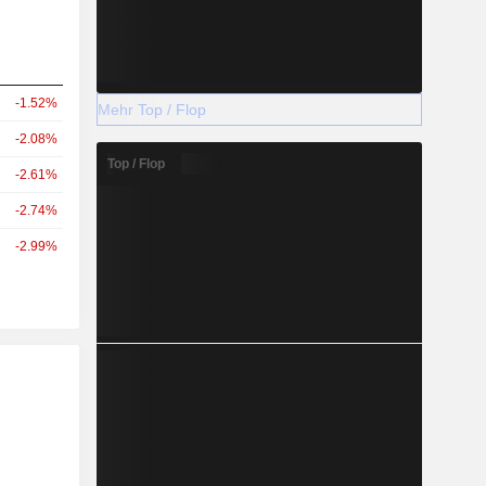
-1.52%
Mehr Top / Flop
-2.08%
Top / Flop
-2.61%
-2.74%
-2.99%