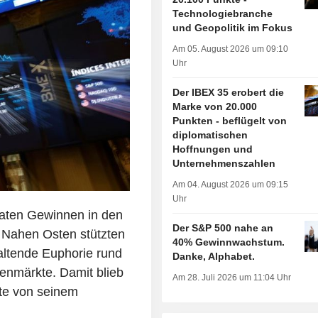
Technologiebranche
und Geopolitik im Fokus
Am 05. August 2026 um 09:10
Uhr
Der IBEX 35 erobert die
Marke von 20.000
Punkten - beflügelt von
diplomatischen
Hoffnungen und
Unternehmenszahlen
Am 04. August 2026 um 09:15
Uhr
raten Gewinnen in den
Der S&P 500 nahe an
m Nahen Osten stützten
40% Gewinnwachstum.
haltende Euphorie rund
Danke, Alphabet.
ienmärkte. Damit blieb
Am 28. Juli 2026 um 11:04 Uhr
kte von seinem