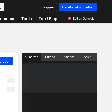
Einloggen
Ein Abo abschließen
creener
Tools
Top / Flop
Edition Schweiz
Indizes
Europa
Amerika
Asien
zufügen
RE
RE