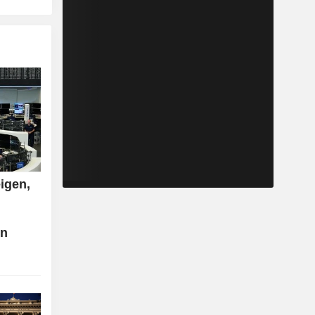
igen,
en