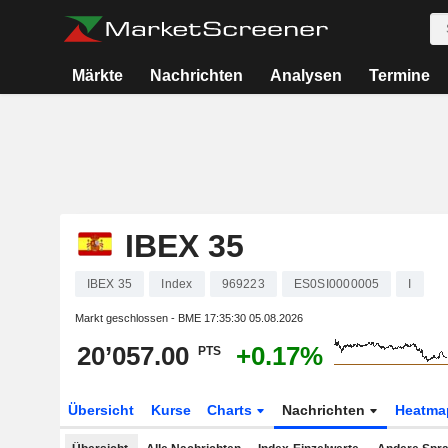
Märkte
Nachrichten
Analysen
Termine
IBEX 35
IBEX 35
Index
969223
ES0SI0000005
I
Markt geschlossen - BME
17:35:30 05.08.2026
20’057.00
+0.17%
PTS
Übersicht
Kurse
Charts
Nachrichten
Heatma