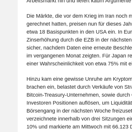
Arbeitsmarkt hin und liefert kaum Argumente
Die Märkte, die vor dem Krieg im Iran noch
gerechnet hatten, preisen nun für dieses Ja
etwa 18 Basispunkten in den USA ein. In Euro
Zinserhöhung durch die EZB in der nächste
sicher, nachdem Daten eine erneute Beschleu
im vergangenen Monat zeigten. Für Japan r
einer Wahrscheinlichkeit von etwa 75% mit e
Hinzu kam eine gewisse Unruhe am Kryptoma
brachen ein, belastet durch Verkäufe von St
Bitcoin-Treasury-Unternehmen, sowie durch
Investoren Positionen auflösen, um Liquiditä
Börsengang in der nächsten Woche freizuset
verzeichnete innerhalb von drei Sitzungen e
10% und markierte am Mittwoch mit 66.123 D