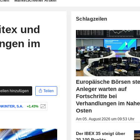
achen
MarketScreener Artikel
Schlagzeilen
itex und
ungen im
Europäische Börsen ste
Anleger warten auf
ellen hinzufügen
Teilen
Fortschritte bei
Verhandlungen im Nah
KINTER, S.A.
+1.43%
Osten
Am 05. August 2026 um 09:53 Uhr
Der IBEX 35 steigt über
20.100 Punkte -