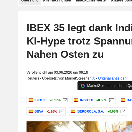
Übersicht
Alle Nachrichten
Index-Einzelwerte
Andere Spr
IBEX 35 legt dank Ind
KI-Hype trotz Spann
Nahen Osten zu
Veröffentlicht am 03.06.2026 um 09:18
Reuters - Übersetzt von MarketScreener
-
Original anzeigen
MarketScreener zu Ihren Qu
IBEX 35
+0.17%
INDITEX
+0.55%
BAN
BBVA
-1.26%
IBERDROLA, S.A.
+0.05%