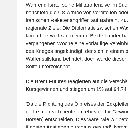
Während Israel seine Militäroffensive im Südl
berichtete die US-Armee von vereitelten ode
iranischen Raketenangriffen auf Bahrain, Ku
regionale Ziele. Die Diplomatie zwischen W
kommt derweil kaum voran. Beide Länder hat
vergangenen Woche eine vorläufige Vereinb
des Krieges angekündigt, der sich in einem 
Waffenstillstand befindet, doch wurde dieser
Seite unterzeichnet.
Die Brent-Futures reagierten auf die Verschä
Kursgewinnen und stiegen um 1% auf 94,74 D
'Da die Richtung des Ölpreises der Eckpfeiler
dürfte man sich heute am ehesten für Gewi
Börsen) entscheiden. Dies wäre, wie wir bet
jüngsten Anstiegen durchaus gesund', komme