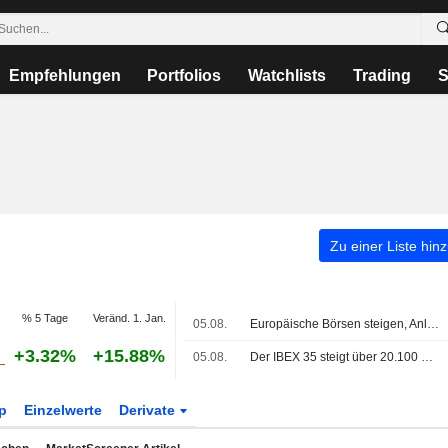
Empfehlungen
Portfolios
Watchlists
Trading
S
Zu einer Liste hin
% 5 Tage
Veränd. 1. Jan.
05.08.
Europäische Börsen steigen, Anleger warten auf Fortschritte bei Verhandlungen im Nahen Osten
+3.32%
+15.88%
05.08.
Der IBEX 35 steigt über 20.100 Punkte - Technologiebranche und Geopolitik im Fokus
p
Einzelwerte
Derivate