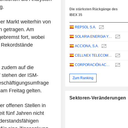
g.
Die stärksten Rückgänge des
IBEX 35
er Markt weiterhin von
REPSOL S.A.
n getragen. Am
gebremst fort, wobei
SOLARIA ENERGIA Y MEDIO AMBIENTE, S.A.
e Rekordstände
ACCIONA, S.A.
CELLNEX TELECOM, S.A.
CORPORACIÓN ACCIONA ENERGÍAS RENOVABLES, S.A.
h zudem auf die
 stehen der ISM-
Zum Ranking
Beschäftigungsumfrage
 am Freitag gelten.
Sektoren-Veränderungen
r offenen Stellen in
it fünf Jahren nicht
iderstandsfähigen