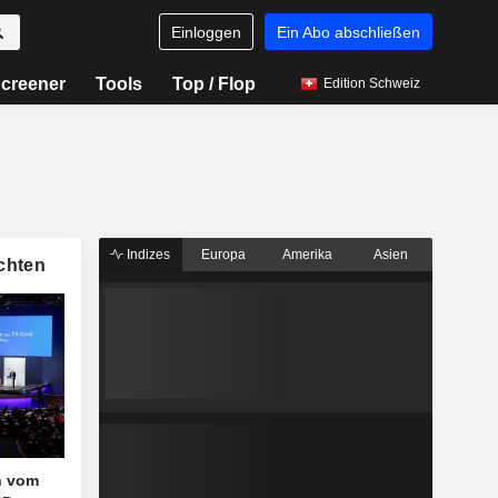
Einloggen
Ein Abo abschließen
creener
Tools
Top / Flop
Edition Schweiz
Indizes
Europa
Amerika
Asien
chten
h vom