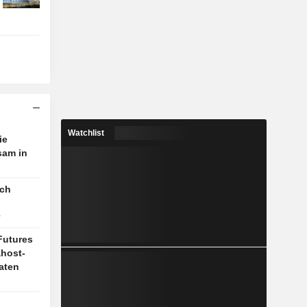
Watchlist
ie
sam in
ach
Futures
ahost-
aten