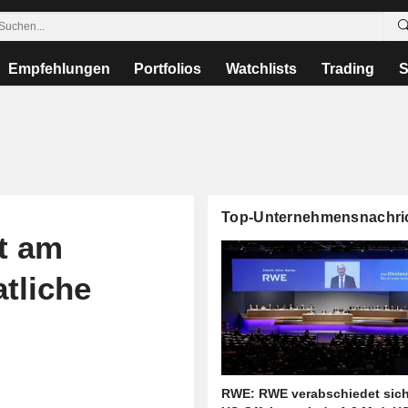
Empfehlungen
Portfolios
Watchlists
Trading
S
Top-Unternehmensnachri
et am
atliche
RWE: RWE verabschiedet sic