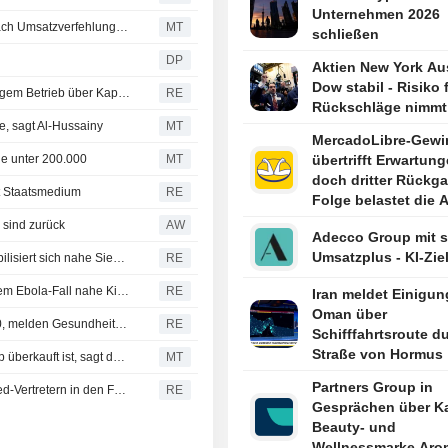
Unternehmen 2026
Peloton rutscht wegen Abo-Rückstands; Six Flags fällt nach Umsatzverfehlung | Stock Movers
MT
schließen
DP
Aktien New York Au
Dow stabil - Risiko 
Petrobras drosselt Raffinerieauslastung nach monatelangem Betrieb über Kapazität
RE
Rückschläge nimmt
, sagt Al-Hussainy
MT
MercadoLibre-Gewi
ge unter 200.000
MT
übertrifft Erwartung
doch dritter Rückga
et Staatsmedium
RE
Folge belastet die A
 sind zurück
AW
Adecco Group mit 
Umsatzplus - KI-Zie
KANADA DEVISEN SCHULDEN-Kanadischer Dollar stabilisiert sich nahe Sieben-Wochen-Hoch vor Arbeitsmarktdaten
RE
Kongo testet Passagiere, nachdem Boot mit mutmaßlichem Ebola-Fall nahe Kinshasa gestoppt wurde
RE
Iran meldet Einigun
Oman über
Cyclosporiasis-Fälle in Michigan steigen auf über 12.400, melden Gesundheitsbehörden
RE
Schifffahrtsroute d
Straße von Hormus
Leverage zeigt Anzeichen dafür, dass der Markt auf Pump überkauft ist, sagt der CEO von Unlimited Funds
MT
Partners Group in
Rasantes Tempo der KI-Investitionen rückt bei einigen Fed-Vertretern in den Fokus
RE
Gesprächen über Ka
Beauty- und
Wellnessmarke Aro