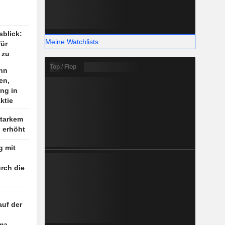
sblick:
Meine Watchlists
für
 zu
Top / Flop
nn
en,
ng in
ktie
starkem
l erhöht
g mit
urch die
uf der
ma-