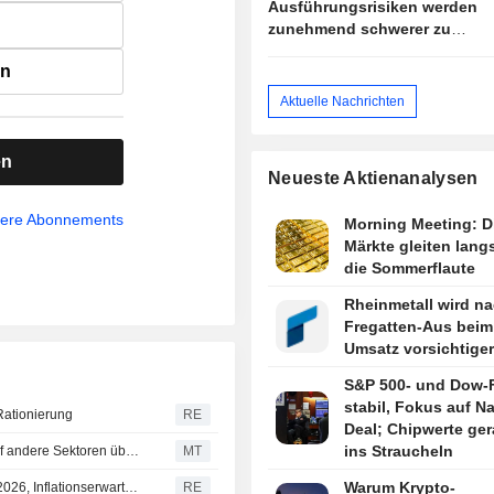
Ausführungsrisiken werden
zunehmend schwerer zu
ignorieren
en
Aktuelle Nachrichten
en
Neueste Aktienanalysen
sere Abonnements
Morning Meeting: D
Märkte gleiten lang
die Sommerflaute
Rheinmetall wird n
Fregatten-Aus beim
Umsatz vorsichtiger
S&P 500- und Dow-
stabil, Fokus auf N
Rationierung
RE
Deal; Chipwerte ger
ins Straucheln
Produktivitätsschub in der Softwareentwicklung dürfte auf andere Sektoren übergreifen, sagt Jonathan Curtis
MT
Warum Krypto-
Argentinien: Analysten senken Wachstumsprognose für 2026, Inflationserwartungen gehen zurück
RE