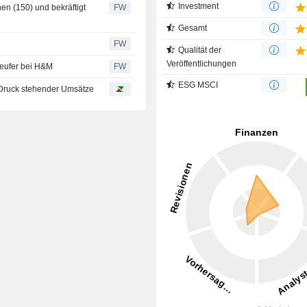
Investment
en (150) und bekräftigt
FW
Gesamt
FW
Qualität der
Veröffentlichungen
aeufer bei H&M
FW
ESG MSCI
 Druck stehender Umsätze