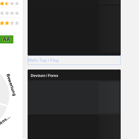
AA
Mehr Top / Flop
Devisen / Forex