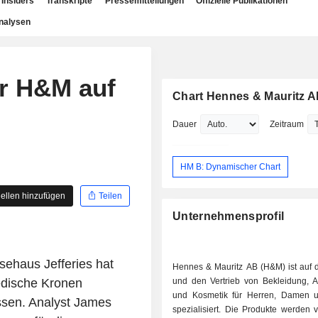
Insiders
Transkripte
Pressemitteilungen
Offizielle Publikationen
nalysen
ür H&M auf
Chart Hennes & Mauritz 
Dauer
Zeitraum
HM B: Dynamischer Chart
ellen hinzufügen
Teilen
Unternehmensprofil
ehaus Jefferies hat
Hennes & Mauritz AB (H&M) ist auf 
edische Kronen
und den Vertrieb von Bekleidung, A
und Kosmetik für Herren, Damen 
assen. Analyst James
spezialisiert. Die Produkte werden 