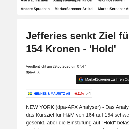
Alle Nachrichten
Analystenempfehlungen
Wichtige Fakten
Andere Sprachen
MarketScreener Artikel
MarketScreener A
Jefferies senkt Ziel f
154 Kronen - 'Hold'
Veröffentlicht am 29.05.2026 um 07:47
dpa-AFX
MarketScreener zu Ihren Qu
HENNES & MAURITZ AB
-0.11%
NEW YORK (dpa-AFX Analyser) - Das Analys
das Kursziel für H&M von 164 auf 154 schw
gesenkt, aber die Einstufung auf "Hold" bel