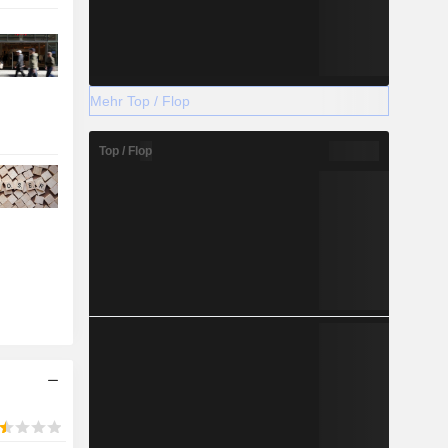
Mehr Top / Flop
Top / Flop