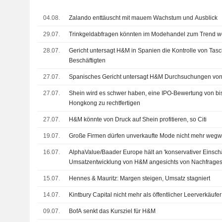
04.08.
Zalando enttäuscht mit mauem Wachstum und Ausblick
29.07.
Trinkgeldabfragen könnten im Modehandel zum Trend 
28.07.
Gericht untersagt H&M in Spanien die Kontrolle von Tas
Beschäftigten
27.07.
Spanisches Gericht untersagt H&M Durchsuchungen vo
27.07.
Shein wird es schwer haben, eine IPO-Bewertung von bi
Hongkong zu rechtfertigen
27.07.
H&M könnte von Druck auf Shein profitieren, so Citi
19.07.
Große Firmen dürfen unverkaufte Mode nicht mehr wegw
16.07.
AlphaValue/Baader Europe hält an 'konservativer Einsch
Umsatzentwicklung von H&M angesichts von Nachfrageso
Prognosen aktualisiert
15.07.
Hennes & Mauritz: Margen steigen, Umsatz stagniert
14.07.
Kintbury Capital nicht mehr als öffentlicher Leerverkäuf
09.07.
BofA senkt das Kursziel für H&M