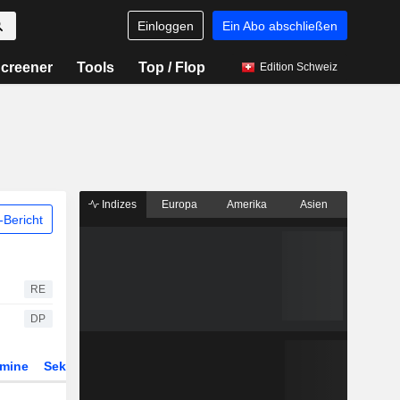
Einloggen
Ein Abo abschließen
creener
Tools
Top / Flop
Edition Schweiz
Indizes
Europa
Amerika
Asien
Bericht
RE
DP
rmine
Sektor
Derivate
ETFs