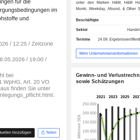
ngen für die
unter den Marken H&M, H&M Ho
Monki, Weekday, Afound, & Other S
orgungsbedingungen im
ARKET verkauft. Die Produkte w
hstoffe und
Beschäftigte
Zulieferern hergestellt. Ende November 2025
werden die Produkte über ein Netz
Sektor
Handel
Verkaufsstellen vermarktet, 
Termine
24.09.
Ergebnisveröffentlichun
hauptsächlich in Schweden (1
026 / 12:25 / Zeitzone
Vereinigten Staaten (506), Deutschl
dem Vereinigten Königreich (221), 
Mehr Unternehmensinformationen
8.05.2026 / 19:00 /
(188), Italien (150) und den Nieder
befinden. Der Nettoumsatz verteilt sich
geografisch wie folgt: Schweden
ht bei
Gewinn- und Verlustrech
Deutschland (15,7 %), die Vereinigt
 1 WpHG, Art. 20 VO
sowie Schätzungen
(12,7 %), das Vereinigte Königreic
aus finden Sie unter
Frankreich (4,9 %), Polen (3,
enlegungs_pflicht.html.
Niederlande (3,5 %), Italien (3,1 %), 
(3 %), Kanada (2,7 %) und sonst
(39,5 %).
uellen hinzufügen
Teilen