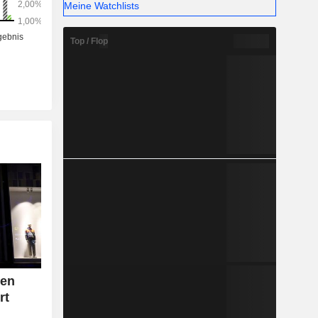
Meine Watchlists
Top / Flop
gen
rt