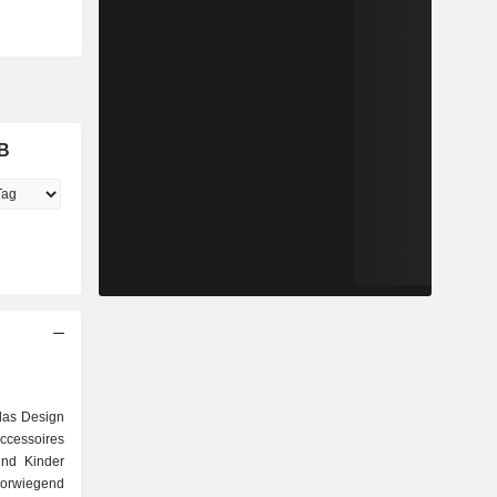
AB
das Design
ccessoires
und Kinder
vorwiegend