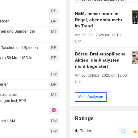
RE
H&M: Immer noch im
Regal, aber nicht mehr
werden
DP
im Trend
chen und Spinden der
MT
Am 26. Juni 2026 um 16:13
Uhr
n Taschen und Spinden
RE
Börse: Drei europäische
s zu 50 Mrd. USD in
RE
Aktien, die Analysten
nicht begeistert
FW
Am 30. Oktober 2025 um 12:00
Uhr
erfen
DP
ätzung' zur
MT
Mehr Analysen
rgen fest; EPS-
Ratings
er bei H&M
FW
Trader
FW