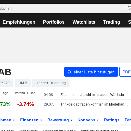
Empfehlungen
Portfolios
Watchlists
Trading
S
AB
Zu einer Liste hinzufügen
PDF-
06270
HM B
Handel - Kleidung
 Tage
Veränd. 1. Jan.
04.08.
Zalando enttäuscht mit mauem Wachstum und Ausblick
.73%
-3.74%
29.07.
Trinkgeldabfragen könnten im Modehandel zum Trend werden
ehmen
Finanzen
Bewertung
Konsens
Ratings
Te