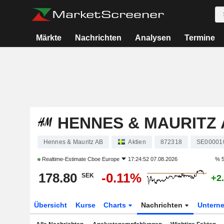
Märkte
Nachrichten
Analysen
Termine
HENNES & MAURITZ 
Hennes & Mauritz AB
Aktien
872318
SE00001
Realtime-Estimate
Cboe Europe
17:24:52 07.08.2026
% 5
178.80
-0.11%
SEK
+2
Übersicht
Kurse
Charts
Nachrichten
Untern