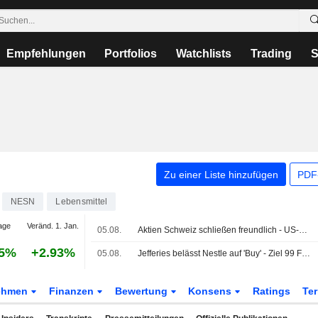
Empfehlungen
Portfolios
Watchlists
Trading
S
Zu einer Liste hinzufügen
PDF-
NESN
Lebensmittel
age
Veränd. 1. Jan.
05.08.
Aktien Schweiz schließen freundlich - US-Vorgaben stützen
05%
+2.93%
05.08.
Jefferies belässt Nestle auf 'Buy' - Ziel 99 Franken
ehmen
Finanzen
Bewertung
Konsens
Ratings
Te