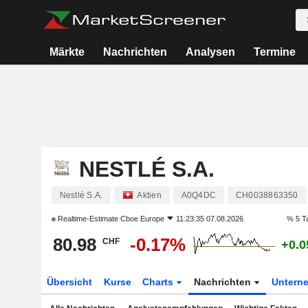
Märkte
Nachrichten
Analysen
Termine
NESTLÉ S.A.
Nestlé S.A.
Aktien
A0Q4DC
CH0038863350
Realtime-Estimate
Cboe Europe
11:23:35 07.08.2026
% 5 T
80.98
-0.17%
CHF
+0.
Übersicht
Kurse
Charts
Nachrichten
Untern