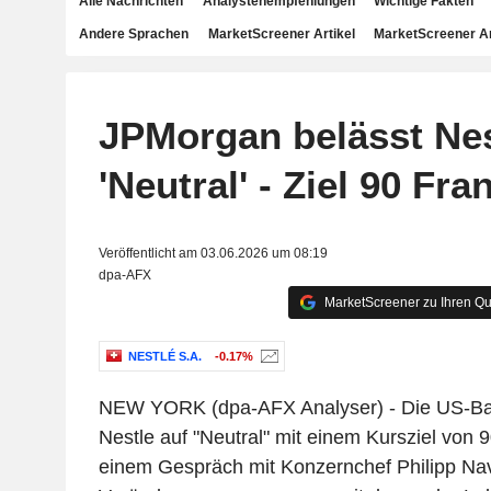
Alle Nachrichten
Analystenempfehlungen
Wichtige Fakten
Andere Sprachen
MarketScreener Artikel
MarketScreener A
JPMorgan belässt Nes
'Neutral' - Ziel 90 Fra
Veröffentlicht am 03.06.2026 um 08:19
dpa-AFX
MarketScreener zu Ihren Qu
NESTLÉ S.A.
-0.17%
NEW YORK (dpa-AFX Analyser) - Die US-B
Nestle auf "Neutral" mit einem Kursziel von 
einem Gespräch mit Konzernchef Philipp Navr