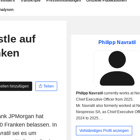
Insiders
Transkripte
Pressemitteilungen
Offizielle Publikationen
nalysen
tle auf
Philipp Navratil
nken
ellen hinzufügen
Teilen
Philipp Navratil
currently works at Ne
Chief Executive Officer from 2025.
Mr. Navratil also formerly worked at N
Nespresso SA, as Chief Executive Off
ank JPMorgan hat
2024 to 2025.
90 Franken belassen. In
Mr. Navratil received his Masters Bus
Vollständiges Profil anzeigen
Admin degree from the University of St
atil sei es um