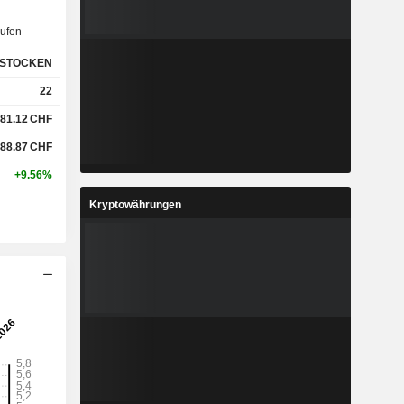
ufen
STOCKEN
22
81.12
CHF
88.87
CHF
+9.56%
Kryptowährungen