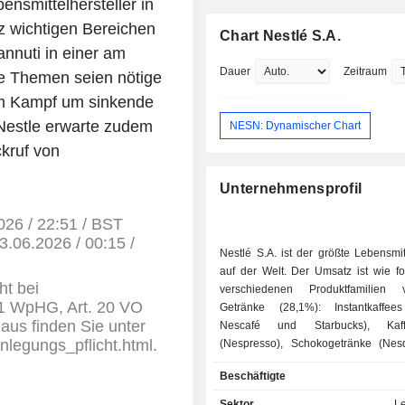
nsmittelhersteller in
 wichtigen Bereichen
Chart Nestlé S.A.
annuti in einer am
Dauer
Zeitraum
e Themen seien nötige
im Kampf um sinkende
Nestle erwarte zudem
NESN: Dynamischer Chart
kruf von
Unternehmensprofil
2026 / 22:51 / BST
3.06.2026 / 00:15 /
Nestlé S.A. ist der größte Lebensmi
auf der Welt. Der Umsatz ist wie fo
ht bei
verschiedenen Produktfamilien ve
 1 WpHG, Art. 20 VO
Getränke (28,1%): Instantkaffee
aus finden Sie unter
Nescafé und Starbucks), Kaff
enlegungs_pflicht.html.
(Nespresso), Schokogetränke (Nesq
usw.), Getränke auf Teebasis (Nestea
Beschäftigte
Haustierfutter (20,6%): Purina, Frisk
usw.; - pharmazeutische-, Ernährung- und
Sektor
L