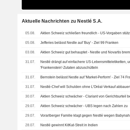
Aktuelle Nachrichten zu Nestlé S.A.
05.08.
Aktien Schweiz schließen freundlich - US-Vorgaben stüt
05.08.
Jefferies belässt Nestle auf 'Buy' - Ziel 99 Franken
03.08.
Aktien Schweiz gut behauptet - Nestle und Novartis bre
31.07.
Nestlé drängt auf einfachere US-Lebensmitteletiketten,
'Frankenstein'-Zutaten abzuschütteln
31.07.
Bernstein belässt Nestle auf 'Market-Perform' - Ziel 74 F
31.07.
Nestlé-Chef will Schulden ohne L'Oréal-Verkauf abbaue
30.07.
Aktien Schweiz schwächer - Clariant von Gerichtsurteil be
29.07.
Aktien Schweiz schwächer - UBS legen nach Zahlen zu
29.07.
Vorarlberger Familie klagt gegen Nestlé wegen Babyna
28.07.
Nestlé gewinnt KitKat-Streit in Indien