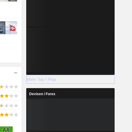
Mehr Top / Flop
Devisen / Forex
AA