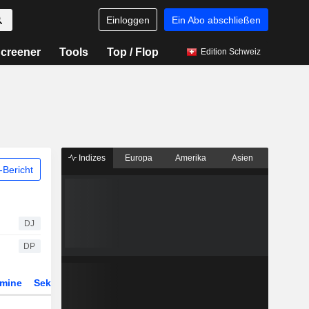
Einloggen
Ein Abo abschließen
creener
Tools
Top / Flop
Edition Schweiz
Indizes
Europa
Amerika
Asien
Bericht
DJ
DP
rmine
Sektor
Derivate
ETFs