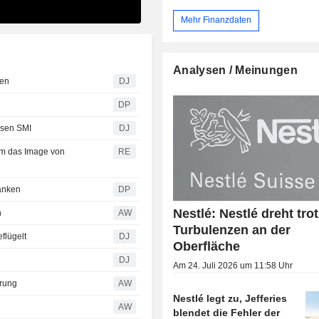
Vereinigtes Königreich (4%), Frankre
Deutschland (2,1%), Europa (14,1%),
Mehr Finanzdaten
Staaten (32%), Brasilien (4,5%), Me
Nord- und Südamerika (7,6%), Chi
Asien / Ozeanien / Afrika (21,4%).
Analysen / Meinungen
zen
DJ
DP
msen SMI
DJ
 um das Image von
RE
ranken
DP
Nestlé: Nestlé dreht trot
n
AW
Turbulenzen an der
flügelt
DJ
Oberfläche
DJ
Am 24. Juli 2026 um 11:58 Uhr
hrung
AW
Nestlé legt zu, Jefferies
AW
blendet die Fehler der