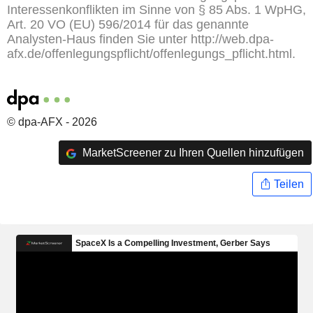
Interessenkonflikten im Sinne von § 85 Abs. 1 WpHG,
Art. 20 VO (EU) 596/2014 für das genannte
Analysten-Haus finden Sie unter http://web.dpa-
afx.de/offenlegungspflicht/offenlegungs_pflicht.html.
© dpa-AFX - 2026
MarketScreener zu Ihren Quellen hinzufügen
Teilen