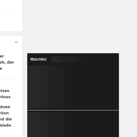
er
Watchlist
sh, der
e
ützen
hluss
ahren
tion
nd die
wieder