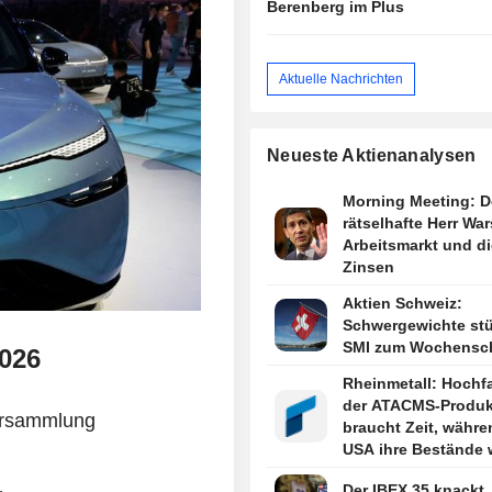
Berenberg im Plus
Aktuelle Nachrichten
Neueste Aktienanalysen
Morning Meeting: D
rätselhafte Herr War
Arbeitsmarkt und di
Zinsen
Aktien Schweiz:
Schwergewichte st
SMI zum Wochensc
2026
Rheinmetall: Hochf
der ATACMS-Produk
ersammlung
braucht Zeit, währe
USA ihre Bestände 
auffüllen
Der IBEX 35 knackt