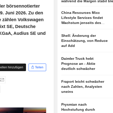
während die Margen stabil bl
er börsennotierter
9. Juni 2026. Zu den
China Resources Mixc
Lifestyle Services findet
e zählen Volkswagen
Wachstum jenseits des
ixt SE, Deutsche
Immobiliensektors
KGaA, Audius SE und
Shell: Änderung der
Einschätzung, von Reduce
auf Add
Daimler Truck hebt
Prognose an - Aktie
ellen hinzufügen
Teilen
deutlich schwächer
Fraport leicht schwächer
nach Zahlen, Analysten
uneins
Prysmian nach
Hochstufung durch