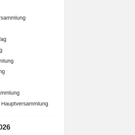
ersammlung
Tag
g
mmlung
ng
sammlung
he Hauptversammlung
2026