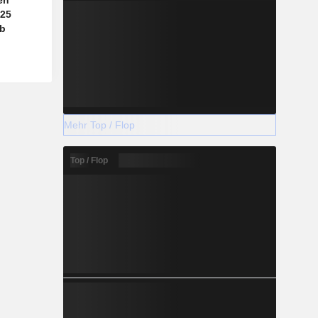
en
425
ab
Mehr Top / Flop
Top / Flop