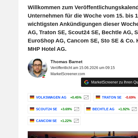
Willkommen zum Veröffentlichungskalend
Unternehmen für die Woche vom 15. bis 1
wichtigsten Ankündigungen dieser Woch
AG, Traton SE, Scout24 SE, Bechtle AG, S
EuroShop AG, Cancom SE, Sto SE & Co. 
MHP Hotel AG.
Thomas Barnet
Veröffentlicht am 15.06.2026 um 09:15
MarketScreener.com
MarketScreener zu Ihren Qu
VOLKSWAGEN AG
+0.45%
TRATON SE
-0.69%
SCOUT24 SE
+3.69%
BECHTLE AG
+1.92%
CANCOM SE
+1.22%