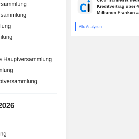
Cicor schliesst neu
ersammlung
Kreditvertrag über 
Millionen Franken 
ersammlung
lung
Alle Analysen
mlung
he Hauptversammlung
mlung
uptversammlung
2026
ung