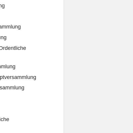
ng
sammlung
ung
 Ordentliche
mmlung
uptversammlung
ersammlung
iche