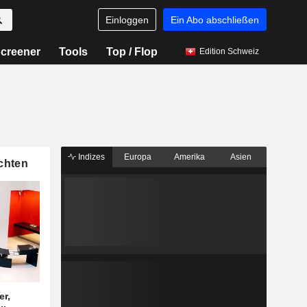
Einloggen
Ein Abo abschließen
creener
Tools
Top / Flop
Edition Schweiz
Indizes
Europa
Amerika
Asien
chten
er,