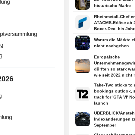
lung
historische Marke
Rheinmetall-Chef er
ATACMS-Erlöse ab 
Boxer-Deal bis Jah
uptversammlung
Warum die Märkte e
ag
nicht nachgeben
g
Europäische
Unternehmensgewi
dürften so stark w
wie seit 2022 nicht
2026
Take-Two sticks to 
bookings outlook, 
g
track for 'GTA VI' 
launch
ÜBERBLICK/Ansteh
mlung
Indexänderungen z
September