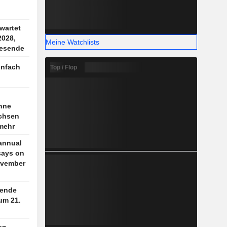
wartet
2028,
Meine Watchlists
resende
infach
Top / Flop
nne
achsen
 mehr
annual
says on
November
ende
um 21.