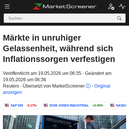
Märkte in unruhiger
Gelassenheit, während sich
Inflationssorgen verfestigen
Veröffentlicht am 19.05.2026 um 06:35 - Geändert am
19.05.2026 um 06:36
Reuters - Übersetzt von MarketScreener
-
Original
anzeigen
S&P 500
-0.17%
DOW JONES INDUSTRIAL
+0.49%
NASDAQ