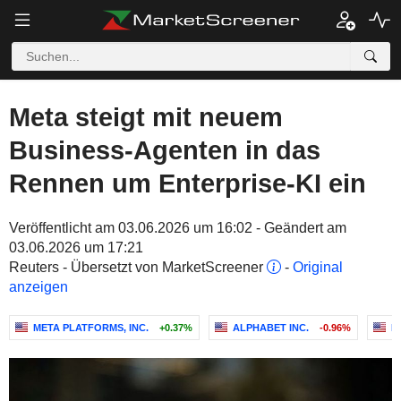
Meta steigt mit neuem
Business-Agenten in das
Rennen um Enterprise-KI ein
Veröffentlicht am 03.06.2026 um 16:02 - Geändert am
03.06.2026 um 17:21
Reuters - Übersetzt von MarketScreener
-
Original
anzeigen
META PLATFORMS, INC.
+0.37%
ALPHABET INC.
-0.96%
M