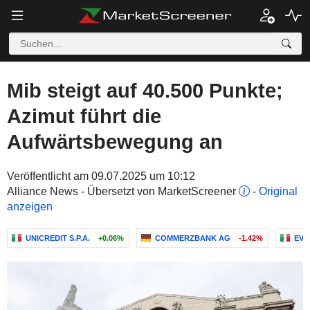
Mib steigt auf 40.500 Punkte;
Azimut führt die
Aufwärtsbewegung an
Veröffentlicht am 09.07.2025 um 10:12
Alliance News - Übersetzt von MarketScreener
-
Original
anzeigen
UNICREDIT S.P.A.
+0.06%
COMMERZBANK AG
-1.42%
EVIS