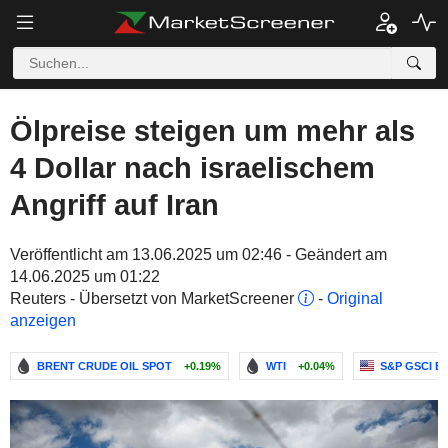
Ölpreise steigen um mehr als
4 Dollar nach israelischem
Angriff auf Iran
Veröffentlicht am 13.06.2025 um 02:46 - Geändert am
14.06.2025 um 01:22
Reuters - Übersetzt von MarketScreener
-
Original
anzeigen
BRENT CRUDE OIL SPOT
+0.19%
WTI
+0.04%
S&P GSCI B