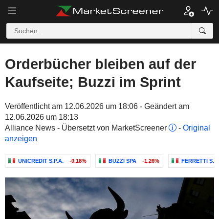
Orderbücher bleiben auf der
Kaufseite; Buzzi im Sprint
Veröffentlicht am 12.06.2026 um 18:06 - Geändert am
12.06.2026 um 18:13
Alliance News - Übersetzt von MarketScreener
-
Original
anzeigen
UNICREDIT S.P.A.
-0.18%
BUZZI SPA
-1.26%
FERRETTI S.P.