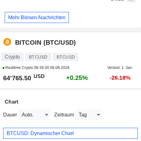
Mehr Börsen-Nachrichten
BITCOIN (BTC/USD)
Crypto
BTCUSD
BTCUSD
Realtime Crypto
08:38:30 06.08.2026
Veränd. 1. Jan.
USD
+0.25%
64’765.50
-26.18%
Chart
Dauer
Zeitraum
BTCUSD: Dynamischer Chart