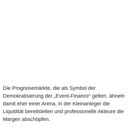
Die Prognosemärkte, die als Symbol der
Demokratisierung der „Event-Finance“ gelten, ähneln
damit eher einer Arena, in der Kleinanleger die
Liquidität bereitstellen und professionelle Akteure die
Margen abschöpfen.