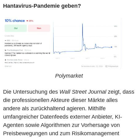
Hantavirus-Pandemie geben?
Polymarket
Die Untersuchung des
Wall Street Journal
zeigt, dass
die professionellen Akteure dieser Märkte alles
andere als zurückhaltend agieren. Mithilfe
umfangreicher Datenfeeds externer Anbieter, KI-
Agenten sowie Algorithmen zur Vorhersage von
Preisbewegungen und zum Risikomanagement