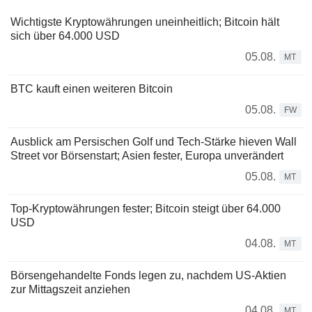
Wichtigste Kryptowährungen uneinheitlich; Bitcoin hält
sich über 64.000 USD
05.08.
MT
BTC kauft einen weiteren Bitcoin
05.08.
FW
Ausblick am Persischen Golf und Tech-Stärke hieven Wall
Street vor Börsenstart; Asien fester, Europa unverändert
05.08.
MT
Top-Kryptowährungen fester; Bitcoin steigt über 64.000
USD
04.08.
MT
Börsengehandelte Fonds legen zu, nachdem US-Aktien
zur Mittagszeit anziehen
04.08.
MT