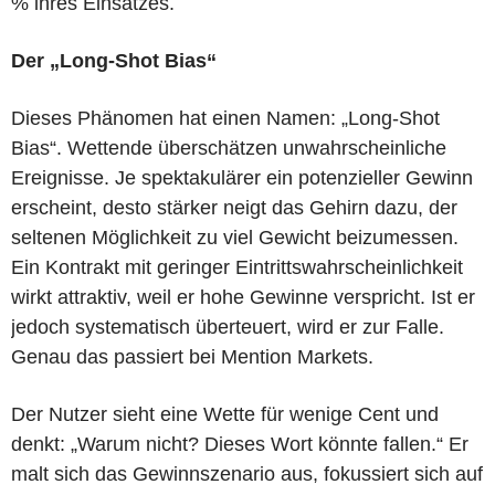
% ihres Einsatzes.
Der „Long-Shot Bias“
Dieses Phänomen hat einen Namen: „Long-Shot
Bias“. Wettende überschätzen unwahrscheinliche
Ereignisse. Je spektakulärer ein potenzieller Gewinn
erscheint, desto stärker neigt das Gehirn dazu, der
seltenen Möglichkeit zu viel Gewicht beizumessen.
Ein Kontrakt mit geringer Eintrittswahrscheinlichkeit
wirkt attraktiv, weil er hohe Gewinne verspricht. Ist er
jedoch systematisch überteuert, wird er zur Falle.
Genau das passiert bei Mention Markets.
Der Nutzer sieht eine Wette für wenige Cent und
denkt: „Warum nicht? Dieses Wort könnte fallen.“ Er
malt sich das Gewinnszenario aus, fokussiert sich auf