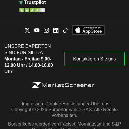
UNSERE EXPERTEN
SIND FÜR SIE DA
Montag - Freitag 9.00-
Kontaktieren Sie uns
12.00 Uhr / 14.00-18.00
Uhr
Impressum
Cookie-Einstellungen
Über uns
Copyright © 2026 Surperformance SAS. Alle Rechte
vorbehalten.
Börsenkurse werden von Factset, Morningstar und S&P