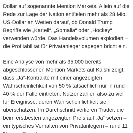
Dollar auf sogenannte Mention Markets. Allein auf die
Rede zur Lage der Nation entfielen mehr als 28 Mio.
US-Dollar an Wetten darauf, ob Donald Trump
Begriffe wie „Kartell“, „Somalia“ oder „Hockey“
verwenden würde. Das Handelsvolumen explodiert –
die Profitabilität für Privatanleger dagegen bricht ein.
Eine Analyse von mehr als 35.000 bereits
abgeschlossenen Mention Markets auf Kalshi zeigt,
dass „Ja“-Kontrakte mit einer angezeigten
Wahrscheinlichkeit von 50 % tatsächlich nur in rund
40 % der Fälle eintreten. Nutzer zahlen also zu viel
für Ereignisse, deren Wahrscheinlichkeit sie
überschätzen. Im Durchschnitt verlieren Trader, die
beim erstbesten angezeigten Preis auf „Ja“ setzen –
ein typisches Verhalten von Privatanlegern – rund 11