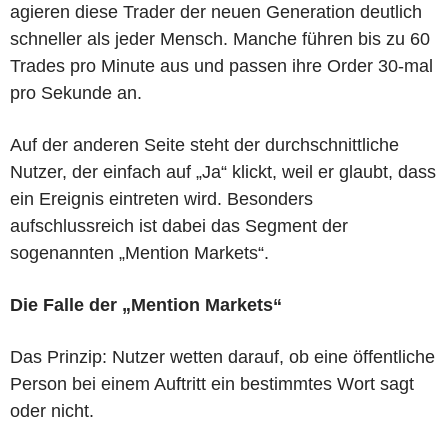
agieren diese Trader der neuen Generation deutlich
schneller als jeder Mensch. Manche führen bis zu 60
Trades pro Minute aus und passen ihre Order 30-mal
pro Sekunde an.
Auf der anderen Seite steht der durchschnittliche
Nutzer, der einfach auf „Ja“ klickt, weil er glaubt, dass
ein Ereignis eintreten wird. Besonders
aufschlussreich ist dabei das Segment der
sogenannten „Mention Markets“.
Die Falle der „Mention Markets“
Das Prinzip: Nutzer wetten darauf, ob eine öffentliche
Person bei einem Auftritt ein bestimmtes Wort sagt
oder nicht.