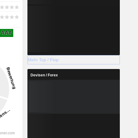
AAA
Mehr Top / Flop
Devisen / Forex