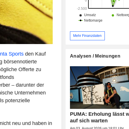
Mehr Finanzdaten
nta Sports
den Kauf
Analysen / Meinungen
 börsennotierte
ögliche Offerte zu
tfonds
ber – darunter der
nische Unternehmen
s potenzielle
PUMA: Erholung lässt w
auf sich warten
nicht neu und haben in
Am 03. August 2026 um 18:01 Uhr