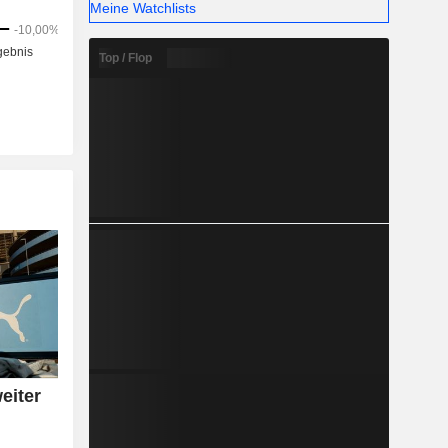
Meine Watchlists
Top / Flop
eiter