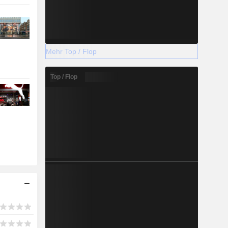
Mehr Top / Flop
Top / Flop