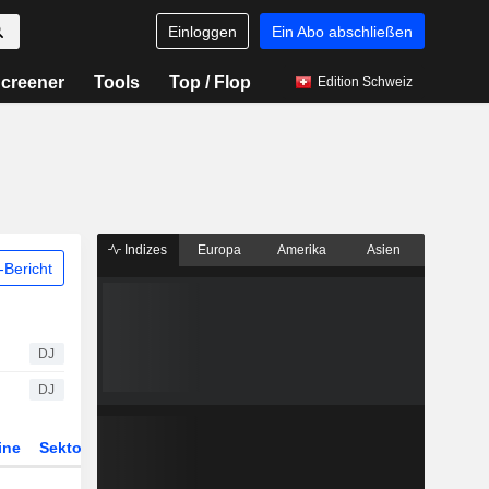
Einloggen
Ein Abo abschließen
creener
Tools
Top / Flop
Edition Schweiz
Indizes
Europa
Amerika
Asien
Bericht
DJ
DJ
ine
Sektor
Derivate
ETFs