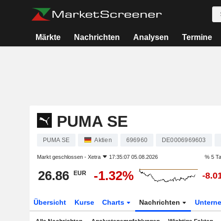
Märkte
Nachrichten
Analysen
Termine
PUMA SE
PUMA SE
Aktien
696960
DE0006969603
Markt geschlossen -
Xetra
17:35:07 05.08.2026
% 5 T
26.86
-1.32%
EUR
-8.0
Übersicht
Kurse
Charts
Nachrichten
Untern