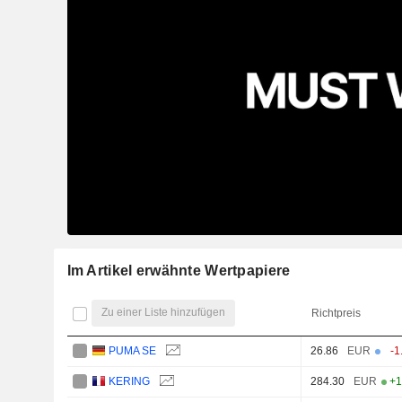
Im Artikel erwähnte Wertpapiere
Zu einer Liste hinzufügen
Richtpreis
PUMA SE
26.86
EUR
-1
KERING
284.30
EUR
+1