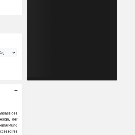
ansässiges
esign, der
ermarktung
ccessoires