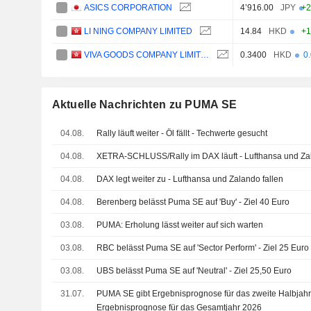
ASICS CORPORATION
4’916.00
JPY
+2
LI NING COMPANY LIMITED
14.84
HKD
+1
VIVA GOODS COMPANY LIMITED
0.3400
HKD
0
Aktuelle Nachrichten zu PUMA SE
04.08.
Rally läuft weiter - Öl fällt - Techwerte gesucht
04.08.
XETRA-SCHLUSS/Rally im DAX läuft - Lufthansa und Zal
04.08.
DAX legt weiter zu - Lufthansa und Zalando fallen
04.08.
Berenberg belässt Puma SE auf 'Buy' - Ziel 40 Euro
03.08.
PUMA: Erholung lässt weiter auf sich warten
03.08.
RBC belässt Puma SE auf 'Sector Perform' - Ziel 25 Euro
03.08.
UBS belässt Puma SE auf 'Neutral' - Ziel 25,50 Euro
31.07.
PUMA SE gibt Ergebnisprognose für das zweite Halbjahr
Ergebnisprognose für das Gesamtjahr 2026