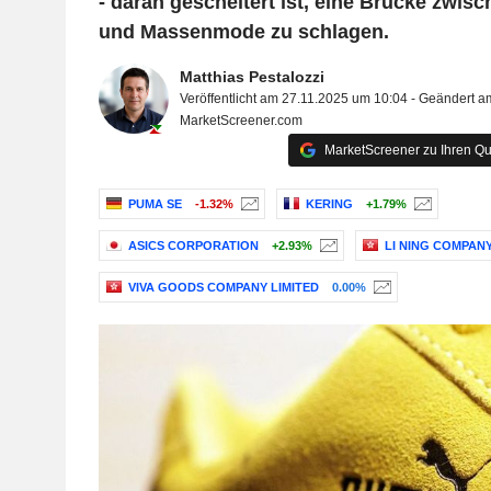
- daran gescheitert ist, eine Brücke zwi
und Massenmode zu schlagen.
Matthias Pestalozzi
Veröffentlicht am 27.11.2025 um 10:04 - Geändert 
MarketScreener.com
MarketScreener zu Ihren Qu
PUMA SE
-1.32%
KERING
+1.79%
ASICS CORPORATION
+2.93%
LI NING COMPANY
VIVA GOODS COMPANY LIMITED
0.00%