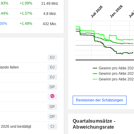
+1.09%
.93%
21.49 Mrd.
+1.57%
.44%
4.8 Mrd.
+1.49%
.00%
432 Mio.
DJ
ando fallen
DJ
DJ
DP
Revisionen der Schätzungen
DP
DP
Quartalsumsätze -
 2026 und bestätigt
CI
Abweichungsrate