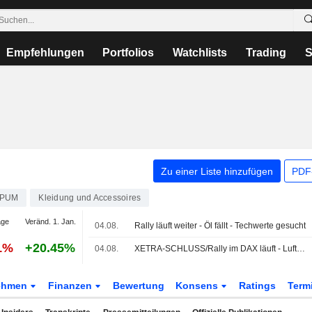
Empfehlungen
Portfolios
Watchlists
Trading
S
Zu einer Liste hinzufügen
PDF-
PUM
Kleidung und Accessoires
age
Veränd. 1. Jan.
04.08.
Rally läuft weiter - Öl fällt - Techwerte gesucht
1%
+20.45%
04.08.
XETRA-SCHLUSS/Rally im DAX läuft - Lufthansa und Zalando fallen
ehmen
Finanzen
Bewertung
Konsens
Ratings
Term