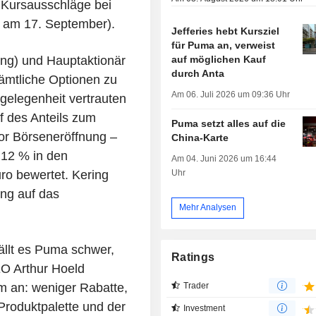
 Kursausschläge bei
 am 17. September).
Jefferies hebt Kursziel
für Puma an, verweist
auf möglichen Kauf
ring) und Hauptaktionär
durch Anta
sämtliche Optionen zu
Am 06. Juli 2026 um 09:36 Uhr
gelegenheit vertrauten
f des Anteils zum
Puma setzt alles auf die
or Börseneröffnung –
China-Karte
 12 % in den
Am 04. Juni 2026 um 16:44
Uhr
ro bewertet. Kering
ng auf das
Mehr Analysen
ällt es Puma schwer,
Ratings
EO Arthur Hoeld
m an: weniger Rabatte,
Trader
 Produktpalette und der
Investment