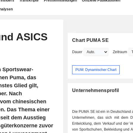
Insiders
Transkripte
Pressemitteilungen
Offizielle Publikationen
nalysen
und ASICS
Chart PUMA SE
Dauer
Zeitraum
n Sportswear-
PUM: Dynamischer Chart
men Puma, das
tes Glied gilt,
Unternehmensprofil
ber. Nach
 vom chinesischen
en. Das Thema einer
Die PUMA SE ist ein in Deutschland 
 seit dem Ausstieg
Unternehmen, das sich mit dem D
Entwicklung, dem Verkauf und der V
sgüterkonzerne zuvor
von Sportschuhen, Bekleidung und A