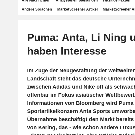
Alle Nachrichten
Analystenempfehlungen
Wichtige Fakten
Andere Sprachen
MarketScreener Artikel
MarketScreener A
Puma: Anta, Li Ning 
haben Interesse
Im Zuge der Neugestaltung der weltweite
Landschaft steht das deutsche Unterneh
zwischen Adidas und Nike oft als schwächs
offenbar im Fokus asiatischer Wettbewer
Informationen von Bloomberg wird Puma
Sportartikelkonzern Anta Sports umworb
Übernahme beschäftigt den Markt bereits
von Kering, das - wie schon andere Luxu