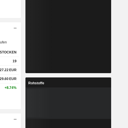
ufen
STOCKEN
19
27.22
EUR
29.60
EUR
Rohstoffe
+8.74%