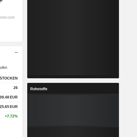
ufen
STOCKEN
26
Rohstoffe
09.48
EUR
25.65
EUR
+7.72%