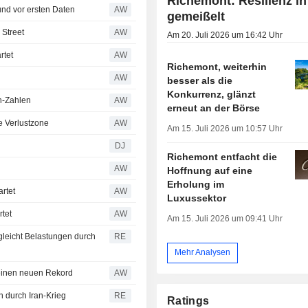
Richemont: Resilienz in
und vor ersten Daten
AW
gemeißelt
 Street
AW
Am 20. Juli 2026 um 16:42 Uhr
rtet
AW
Richemont, weiterhin
AW
besser als die
Konkurrenz, glänzt
ch-Zahlen
AW
erneut an der Börse
e Verlustzone
AW
Am 15. Juli 2026 um 10:57 Uhr
DJ
Richemont entfacht die
AW
Hoffnung auf eine
Erholung im
rtet
AW
Luxussektor
tet
AW
Am 15. Juli 2026 um 09:41 Uhr
gleicht Belastungen durch
RE
Mehr Analysen
 einen neuen Rekord
AW
 durch Iran-Krieg
RE
Ratings