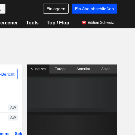
Einloggen
Ein Abo abschließen
creener
Tools
Top / Flop
Edition Schweiz
Indizes
Europa
Amerika
Asien
Bericht
AW
AW
rmine
Sektor
Derivate
ETFs