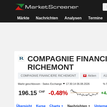
Märkte
Nachrichten
Analysen
Termine
COMPAGNIE FINANC
RICHEMONT
COMPAGNIE FINANCIERE RICHEMONT
Aktien
A
Markt geschlossen -
Swiss Exchange
17:30:14 06.08.2026
% 5
196.15
-0.48%
CHF
+4
Übersicht
Kurse
Charts
Nachrichten
Untern