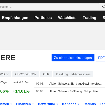
Empfehlungen
Portfolios
Watchlists
Trading
S
IERE
Zu einer Liste hinzufügen
PDF-
1W5CV
CH0210483332
CFR
Kleidung und Accessoires
 Tage
Veränd. 1. Jan.
05.08.
Aktien Schweiz: SMI baut Gewinne etwas ab - Sandoz bleibt klarer Gewinner
.06%
+14.01%
05.08.
Aktien Schweiz Eröffnung: SMI profitiert von Entspannungssignalen
ehmen
Finanzen
Bewertung
Konsens
Ratings
Te