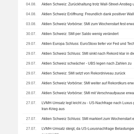
04.08.
Aktien Schweiz: Zurückhaltung trotz Wall-Street-Anstieg 
04.08.
Aktien Schweiz Eröffnung: Freundlich dank positiver Wall
03.08.
Aktien Schweiz Vorbörse: SMI zum Wochenstart fest erwa
30.07.
Aktien Schweiz: SMI per Saldo wenig verändert
29.07.
Aktien Europa Schluss: EuroStoxx tiefer vor Fed und Te
29.07.
Aktien Schweiz Schluss: SMI sinkt nach Rekord klar in di
29.07.
Aktien Schweiz schwächer - UBS legen nach Zahlen zu
29.07.
Aktien Schweiz: SMI setzt von Rekordniveau zurück
29.07.
Aktien Schweiz Vorbörse: SMI weiter auf Rekordkurs erwa
28.07.
Aktien Schweiz Vorbörse: SMI mit Verschnaufpause erwar
27.07.
LVMH-Umsatz legt leicht zu - US-Nachfrage nach Luxus 
Iran-Krieg aus
27.07.
Aktien Schweiz Schluss: SMI markiert zum Wochenstart
27.07.
LVMH-Umsatz steigt, da US-Luxusnachfrage Belastungen