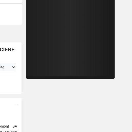
NCIERE
hemont SA