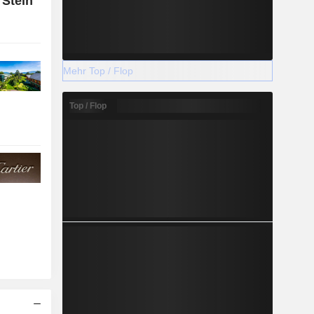
 Stein
Mehr Top / Flop
Top / Flop