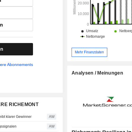
n
en
en
Mehr Finanzdaten
sere Abonnements
Analysen / Meinungen
CIERE RICHEMONT
ibt klarer Gewinner
AW
gssignalen
AW