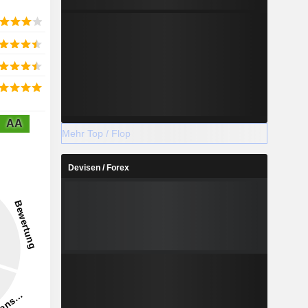
AA
Mehr Top / Flop
Devisen / Forex