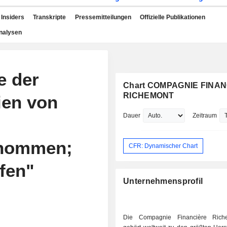
Insiders
Transkripte
Pressemitteilungen
Offizielle Publikationen
nalysen
e der
Chart COMPAGNIE FINA
RICHEMONT
ien von
Dauer
Zeitraum
enommen;
CFR: Dynamischer Chart
fen"
Unternehmensprofil
Die Compagnie Financière Ric