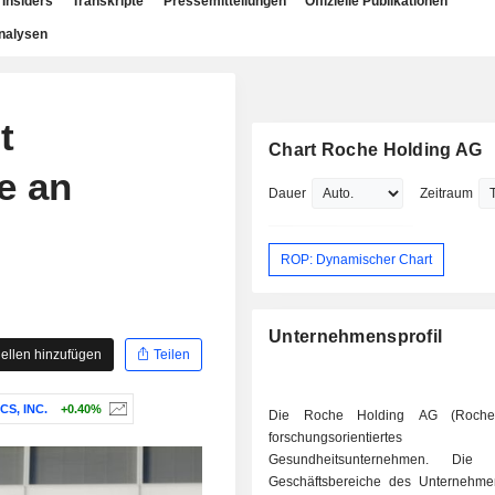
Insiders
Transkripte
Pressemitteilungen
Offizielle Publikationen
nalysen
t
Chart Roche Holding AG
e an
Dauer
Zeitraum
ROP: Dynamischer Chart
Unternehmensprofil
ellen hinzufügen
Teilen
S, INC.
+0.40%
Die Roche Holding AG (Roche)
forschungsorientiertes
Gesundheitsunternehmen. Die o
Geschäftsbereiche des Unternehme