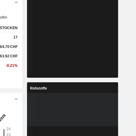
ufen
STOCKEN
17
64.70
CHF
63.92
CHF
-0.21%
Rohstoffe