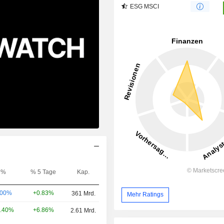
ESG MSCI
%
% 5 Tage
Kap.
+0.83%
.00%
361 Mrd.
Mehr Ratings
+6.86%
.40%
2.61 Mrd.