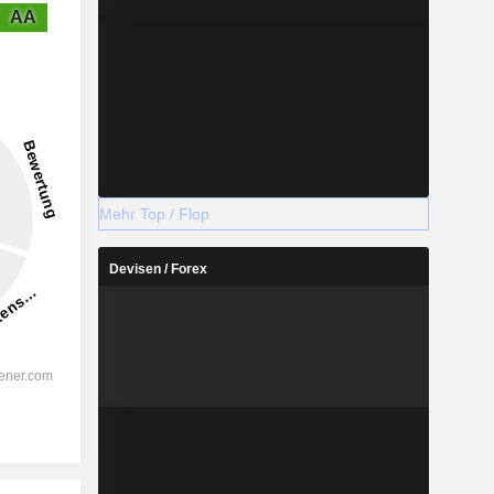
AA
Mehr Top / Flop
Devisen / Forex