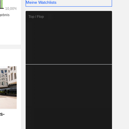
Meine Watchlists
Top / Flop
s-