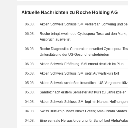
Aktuelle Nachrichten zu Roche Holding AG
06.08.
Aktien Schweiz Schluss: SMI verliert an Schwung und b
06.08.
Roche bringt zwei neue Cyclospora-Tests auf den Markt,
Ausbruch ausweitet
06.08.
Roche Diagnostics Corporation erweitert Cyclospora-Test
Unterstützung der US-Gesundheitsbehörden
06.08.
Aktien Schweiz Eröffnung: SMI erneut deutlich im Plus
05.08.
Aktien Schweiz Schluss: SMI setzt Aufwärtskurs fort
05.08.
Aktien Schweiz schließen freundlich - US-Vorgaben stüt
05.08.
Sandoz nach erstem Semester auf Kurs zu Jahreszielen
04.08.
Aktien Schweiz Schluss: SMI legt mit Nahost-Hoffnunge
04.08.
Swiss Blue-chip Index Blinks Green; Ams-Osram Shares
04.08.
Eine zentrale Herausforderung für Sanofi laut AlphaValu