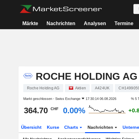
Märkte
Nachrichten
Analysen
Termine
ROCHE HOLDING AG
Roche Holding AG
Aktien
A424UK
CH149905
Markt geschlossen -
Swiss Exchange
17:30:14 06.08.2026
% 5 
364.70
0.00%
CHF
+0.
Übersicht
Kurse
Charts
Nachrichten
Untern