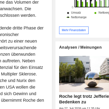
nne das Volumen der
r anwachsen. Die
geschlossen werden.
dende dritte Phase der
Mehr Finanzdaten
hronischer
ört zu einer neuen
Analysen / Meinungen
heitsverursachende
tenzen überwunden
n auftreten. Neben
nzial für den Einsatz
Multipler Sklerose.
oche und Nurix den
den USA wollen die
nd sich Gewinn und
Roche legt trotz Jefferie
elt übernimmt Roche den
Bedenken zu
Am 27. Juli 2026 um 11:35 Uhr