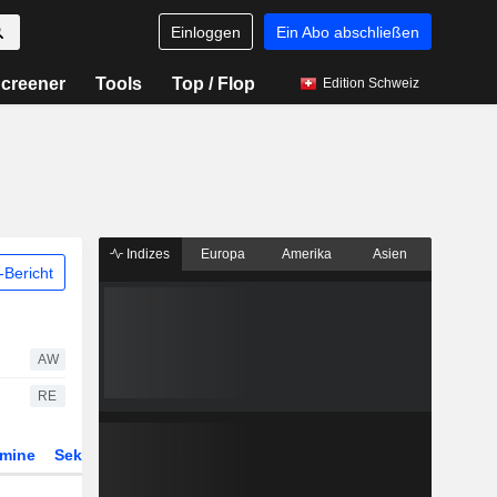
Einloggen
Ein Abo abschließen
creener
Tools
Top / Flop
Edition Schweiz
Indizes
Europa
Amerika
Asien
Bericht
AW
RE
rmine
Sektor
Derivate