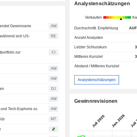
Analystenschätzungen
Verkaufen
Ka
eendet Gewinnserie
AW
Durchschnittl. Empfehlung
AUF
 während sich US-
RE
Anzahl Analysten
Letzter Schlusskurs
3
portfolio zur
CI
Mittleres Kursziel
3
Abstand / Mittleres Kursziel
AW
AW
Analystenschätzungen
zen
DJ
AW
Gewinnrevisionen
n und Tech-Euphorie zu
AW
 Up
MT
e