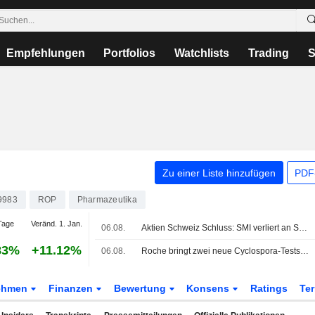
Empfehlungen
Portfolios
Watchlists
Trading
S
Zu einer Liste hinzufügen
PDF-
9983
ROP
Pharmazeutika
Tage
Veränd. 1. Jan.
06.08.
Aktien Schweiz Schluss: SMI verliert an Schwung und beendet Gewinnserie
83%
+11.12%
06.08.
Roche bringt zwei neue Cyclospora-Tests auf den Markt, während sich US-Ausbruch ausweitet
ehmen
Finanzen
Bewertung
Konsens
Ratings
Te