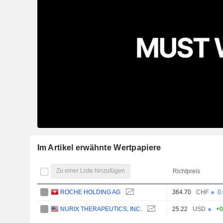
Im Artikel erwähnte Wertpapiere
Zu einer Liste hinzufügen
Richtpreis
ROCHE HOLDING AG
364.70
CHF
0
NURIX THERAPEUTICS, INC.
25.22
USD
+0