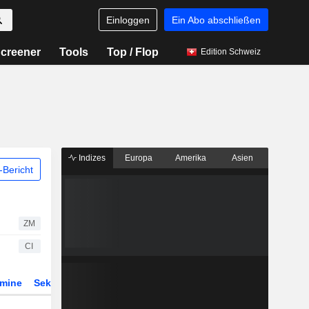
Einloggen
Ein Abo abschließen
creener
Tools
Top / Flop
Edition Schweiz
Indizes
Europa
Amerika
Asien
Bericht
ZM
CI
rmine
Sektor
Derivate
ETFs