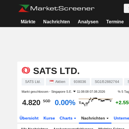
Märkte
Nachrichten
Analysen
Termine
SATS LTD.
SATS Ltd.
Aktien
938036
SG1I52882764
Markt geschlossen -
Singapore S.E.
11:08:08 07.08.2026
% 5 Ta
4.820
0.00%
SGD
+2.5
Übersicht
Kurse
Charts
Nachrichten
Untern