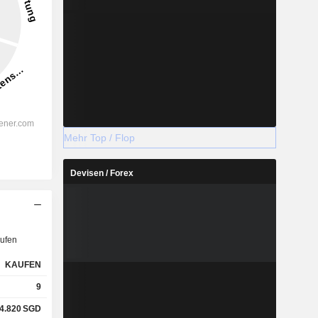
Mehr Top / Flop
Devisen / Forex
ufen
KAUFEN
9
4.820
SGD