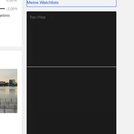
arina Bay
Meine Watchlists
as Kai Tak
Zu seinen
Top / Flop
TS Airport
 Ltd, SATS