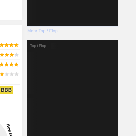
Mehr Top / Flop
Top / Flop
BBB