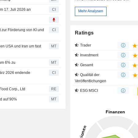
um 17. Juli 2026 an
CI
Mehr Analysen
t zur Förderung von KI und
CI
Ratings
Trader
en USA und Iran um fast
MT
Investment
 um 6% zu
MT
Gesamt
 März 2026 endende
CI
Qualität der
Veröffentlichungen
Food Corp., Ltd
RE
ESG MSCI
od auf 90%
MT