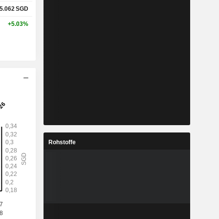
5.062
SGD
+5.03%
Rohstoffe