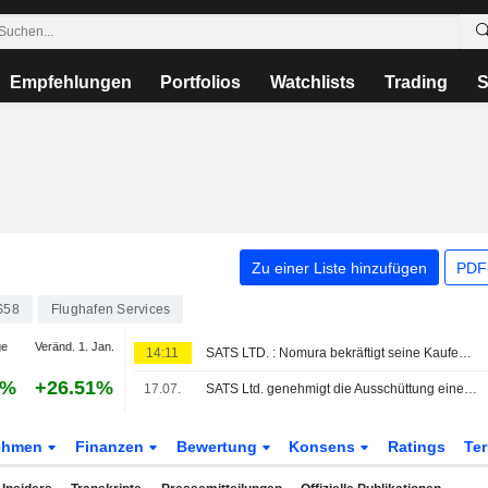
Empfehlungen
Portfolios
Watchlists
Trading
S
Zu einer Liste hinzufügen
PDF-
S58
Flughafen Services
ge
Veränd. 1. Jan.
14:11
SATS LTD. : Nomura bekräftigt seine Kaufempfehlung
5%
+26.51%
17.07.
SATS Ltd. genehmigt die Ausschüttung einer steuerbefreiten (One-Tier) ordentlichen Schlussdividende für das am 31. März 2026 beendete Geschäftsjahr
ehmen
Finanzen
Bewertung
Konsens
Ratings
Te