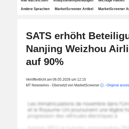
Alle Nachrichten
Analystenempfehlungen
Wichtige Fakten
Andere Sprachen
MarketScreener Artikel
MarketScreener A
SATS erhöht Beteilig
Nanjing Weizhou Airl
auf 90%
Veröffentlicht am 06.05.2026 um 12:15
MT Newswires - Übersetzt von MarketScreener
-
Original anze