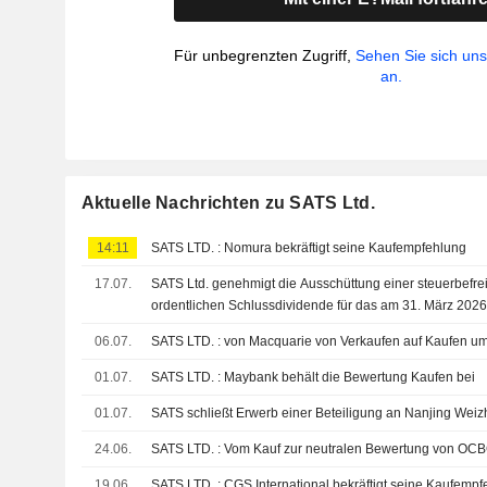
Für unbegrenzten Zugriff,
Sehen Sie sich un
an.
Aktuelle Nachrichten zu SATS Ltd.
14:11
SATS LTD. : Nomura bekräftigt seine Kaufempfehlung
17.07.
SATS Ltd. genehmigt die Ausschüttung einer steuerbefrei
ordentlichen Schlussdividende für das am 31. März 202
06.07.
SATS LTD. : von Macquarie von Verkaufen auf Kaufen u
01.07.
SATS LTD. : Maybank behält die Bewertung Kaufen bei
01.07.
SATS schließt Erwerb einer Beteiligung an Nanjing Weiz
24.06.
SATS LTD. : Vom Kauf zur neutralen Bewertung von OC
19.06.
SATS LTD. : CGS International bekräftigt seine Kaufem