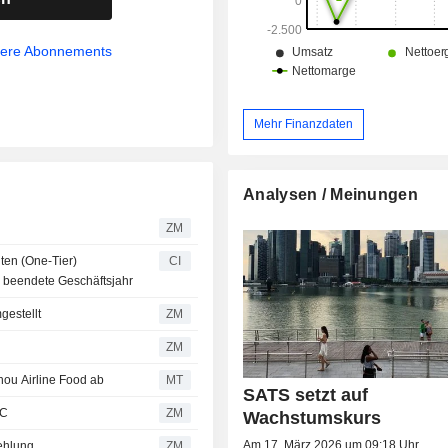
und betreibt das Segment das M
Cruise Center in Singapur und d
Cruise Terminal in Hongkong. 
sere Abonnements
Tochtergesellschaften zählen SA
Services Pte Ltd, SATS Catering Pte
Treasury Pte Ltd und weitere.
Mehr Finanzdaten
Analysen / Meinungen
ZM
ten (One-Tier)
CI
6 beendete Geschäftsjahr
mgestellt
ZM
ZM
hou Airline Food ab
MT
SATS setzt auf
BC
ZM
Wachstumskurs
Am 17. März 2026 um 09:18 Uhr
pfehlung
ZM