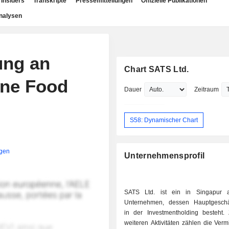
Insiders
Transkripte
Pressemitteilungen
Offizielle Publikationen
nalysen
ung an
Chart SATS Ltd.
ine Food
Dauer
Zeitraum
S58: Dynamischer Chart
igen
Unternehmensprofil
SATS Ltd. ist ein in Singapur a
Unternehmen, dessen Hauptgeschäft
in der Investmentholding besteht.
weiteren Aktivitäten zählen die Ver