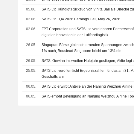
05.06.
SATS Ltd. kündigt Rückzug von Vinita Bali als Director z
02.06.
SATS Ltd., Q4 2026 Earnings Call, May 26, 2026
02.06.
FPT Corporation und SATS Ltd vereinbaren Partnerschaf
digitaler Innovation in der Luftfahrtlogistik
26.05.
Singapurs Börse gibt nach erneuten Spannungen zwisch
1% nach; Boustead Singapore bricht um 13% ein
26.05.
SATS: Gewinn im zweiten Halbjahr gestiegen; Aktie legt
25.05.
SATS Ltd. veröffentlicht Ergebniszahlen für das am 31.
Geschäftsjahr
06.05.
SATS Ltd erwirbt Anteile an der Nanjing Weizhou Airline 
06.05.
SATS erhöht Beteiligung an Nanjing Weizhou Airline Fo