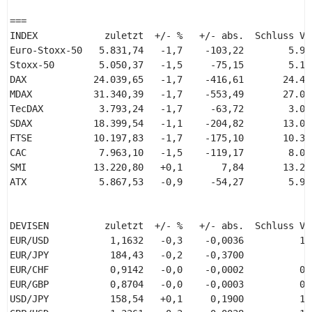
=== 

INDEX            zuletzt  +/- %   +/- abs.  Schluss Vor
Euro-Stoxx-50   5.831,74   -1,7    -103,22        5.934
Stoxx-50        5.050,37   -1,5     -75,15        5.125
DAX            24.039,65   -1,7    -416,61       24.456
MDAX           31.340,39   -1,7    -553,49       27.039
TecDAX          3.793,24   -1,7     -63,72        3.091
SDAX           18.399,54   -1,1    -204,82       13.062
FTSE           10.197,83   -1,7    -175,10       10.372
CAC             7.963,10   -1,5    -119,17        8.082
SMI            13.220,80   +0,1       7,84       13.212
ATX             5.867,53   -0,9     -54,27        5.921
DEVISEN          zuletzt  +/- %   +/- abs.  Schluss Vor
EUR/USD           1,1632   -0,3    -0,0036          1,1
EUR/JPY           184,43   -0,2    -0,3700           18
EUR/CHF           0,9142   -0,0    -0,0002          0,9
EUR/GBP           0,8704   -0,0    -0,0003          0,8
USD/JPY           158,54   +0,1     0,1900          158