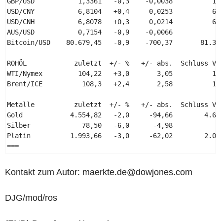
GBP/USD           1,3361   -0,3    -0,0038          1,3
USD/CNY           6,8104   +0,4     0,0253          6,7
USD/CNH           6,8078   +0,3     0,0214          6,7
AUS/USD           0,7154   -0,9    -0,0066           0,
Bitcoin/USD    80.679,45   -0,9    -700,37       81.379
ROHÖL            zuletzt  +/- %   +/- abs.  Schluss Vor
WTI/Nymex         104,22   +3,0       3,05          101
Brent/ICE          108,3   +2,4       2,58          105
Metalle          zuletzt  +/- %   +/- abs.  Schluss Vor
Gold            4.554,82   -2,0     -94,66        4.649
Silber             78,50   -6,0      -4,98           83
Platin          1.993,66   -3,0     -62,02        2.055
=== 
Kontakt zum Autor: maerkte.de@dowjones.com
DJG/mod/ros