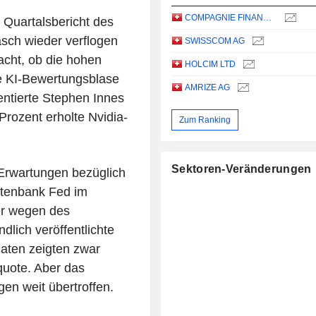
COMPAGNIE FINANCIERE RICHEMONT
 Quartalsbericht des
asch wieder verflogen
SWISSCOM AG
acht, ob die hohen
HOLCIM LTD
ie KI-Bewertungsblase
AMRIZE AG
ntierte Stephen Innes
rozent erholte Nvidia-
Zum Ranking
Sektoren-Veränderungen
Erwartungen bezüglich
otenbank Fed im
er wegen des
lich veröffentlichte
aten zeigten zwar
quote. Aber das
en weit übertroffen.