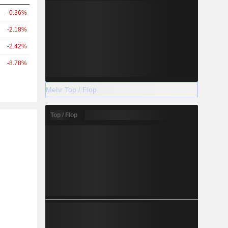
-0.36%
-2.18%
-2.42%
-8.78%
Mehr Top / Flop
Top / Flop