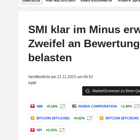
Übersicht
Alle Nachrichten
Index-Einzelwerte
Andere Spr
SMI klar im Minus erw
Zweifel an Bewertun
belasten
Veröffentlicht am 21.11.2025 um 06:52
AWP
MarketScreener zu Ihren Qu
SMI
+0.18%
NVIDIA CORPORATION
+1.40%
BITCOIN (BTC/USD)
+0.62%
BITCOIN (BTC/EUR)
SPI
+0.31%