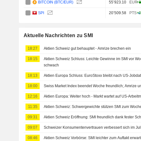
BITCOIN (BTC/EUR)
55’923.10
EUR
+0
SPI
20’509.58
PTS
+0
Aktuelle Nachrichten zu SMI
18:27
Aktien Schweiz gut behauptet - Amrize brechen ein
18:15
Aktien Schweiz Schluss: Leichte Gewinne im SMI vor W
schwach
18:13
Aktien Europa Schluss: EuroStoxx bleibt nach US-Jobda
18:00
Swiss Market Index beendet Woche freundlich; Amrize u
12:16
Aktien Europa: Weiter hoch - Markt wartet auf US-Arbeitm
11:35
Aktien Schweiz: Schwergewichte stützen SMI zum Woch
09:31
Aktien Schweiz Eröffnung: SMI freundlich dank fester S
09:07
Schweizer Konsumentenvertrauen verbessert sich im Jul
08:46
Aktien Schweiz Vorbörse: SMI leichter zum Auftakt erwart