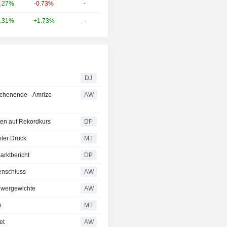
-0.73%
-
.27%
+1.73%
-
.31%
DJ
ochenende - Amrize
AW
ten auf Rekordkurs
DP
nter Druck
MT
arktbericht
DP
enschluss
AW
chwergewichte
AW
i
MT
et
AW