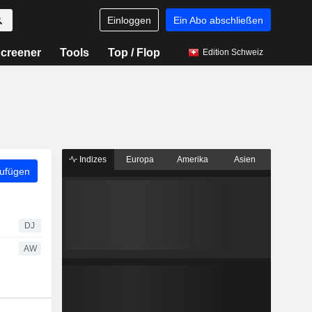
Einloggen
Ein Abo abschließen
creener
Tools
Top / Flop
Edition Schweiz
Indizes
Europa
Amerika
Asien
zufügen
DJ
AW