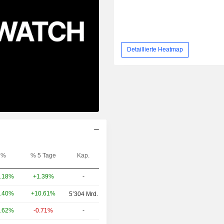
Detaillierte Heatmap
%
% 5 Tage
Kap.
+1.39%
-
.18%
+10.61%
.40%
5’304 Mrd.
-0.71%
-
.62%