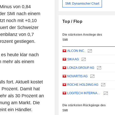
SMI: Dynamischer Chart
 Minus von 0,84
 der SMI nach einem
tzt noch mit +0,10
Top / Flop
uert der Schweizer
henbilanz von 0,7
Die stärksten Anstiege des
SMI
rozent gestiegen.
ALCON INC.
es heute klar nach
SIKA AG
n mehr als einem
LONZA GROUP AG
NOVARTIS AG
s fort. Aktuell kostet
ROCHE HOLDING AG
7 Prozent. Damit hat
LOGITECH INTERNATIONAL S.A.
ehr als 30 Prozent an
mmung am Markt. Die
Die stärksten Rückgänge des
eint ein Händler.
SMI