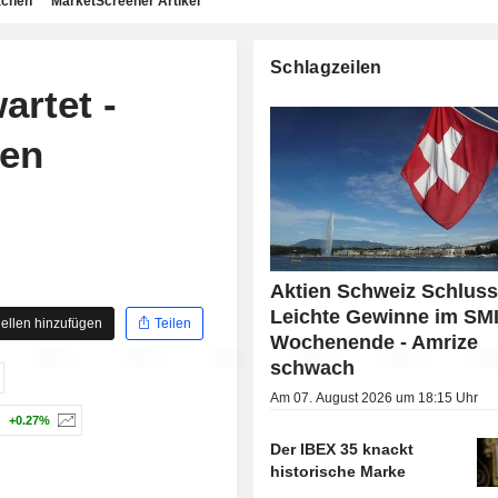
achen
MarketScreener Artikel
Schlagzeilen
artet -
gen
Aktien Schweiz Schluss
Leichte Gewinne im SMI
ellen hinzufügen
Teilen
Wochenende - Amrize
schwach
Am 07. August 2026 um 18:15 Uhr
+0.27%
Der IBEX 35 knackt
historische Marke