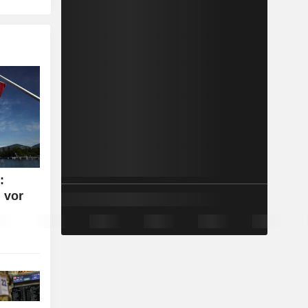
:
 vor