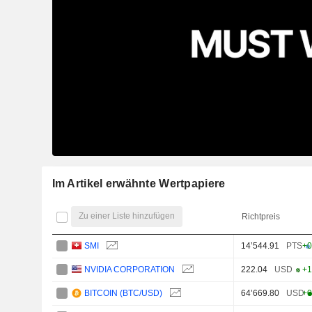
Im Artikel erwähnte Wertpapiere
Zu einer Liste hinzufügen
Richtpreis
SMI
14’544.91
PTS
+0
NVIDIA CORPORATION
222.04
USD
+1
BITCOIN (BTC/USD)
64’669.80
USD
+0