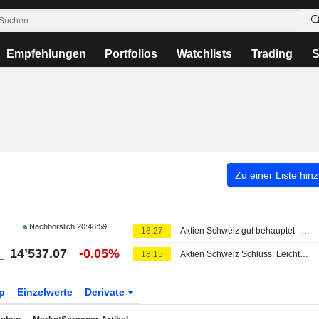
Empfehlungen
Portfolios
Watchlists
Trading
S
Zu einer Liste hin
Nachbörslich
20:48:59
18:27
Aktien Schweiz gut behauptet - Amrize brechen ein
14’537.07
-0.05%
18:15
Aktien Schweiz Schluss: Leichte Gewinne im SMI vor Wochenende - Amrize schwach
p
Einzelwerte
Derivate