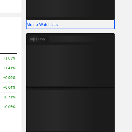
Meine Watchlists
Top / Flop
+1.63%
+1.41%
+0.99%
+0.64%
+0.71%
+0.05%