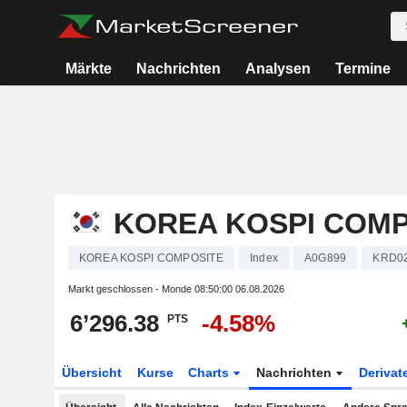
Märkte
Nachrichten
Analysen
Termine
KOREA KOSPI COMP
KOREA KOSPI COMPOSITE
Index
A0G899
KRD0
Markt geschlossen - Monde
08:50:00 06.08.2026
6’296.38
-4.58%
PTS
Übersicht
Kurse
Charts
Nachrichten
Derivat