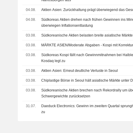
Nahostsorgen aus
04.08.
Aktien Asien: Zurückhaltung prägt überwiegend das Ge
04.08.
Südkoreas Aktien drehen nach frühen Gewinnen ins Min
überwiegen Inflationsentlastung
03.08.
Südkoreanische Aktien belasten breite asiatische Märkte,
03.08.
MÄRKTE ASIEN/Moderate Abgaben - Kospi mit Korrektur 
03.08.
Südkoreas Kospi fällt nach Gewinnmitnahmen bei Halble
Kosdaq legt zu
03.08.
Aktien Asien: Erneut deutliche Verluste in Seoul
03.08.
Chiplastige Börse in Seoul hält asiatische Märkte unter 
03.08.
Südkoreanische Aktien brechen nach Rekordrally um übe
Schwergewichte zurücksetzen
31.07.
Daeduck Electronics: Gewinn im zweiten Quartal sprungh
zu