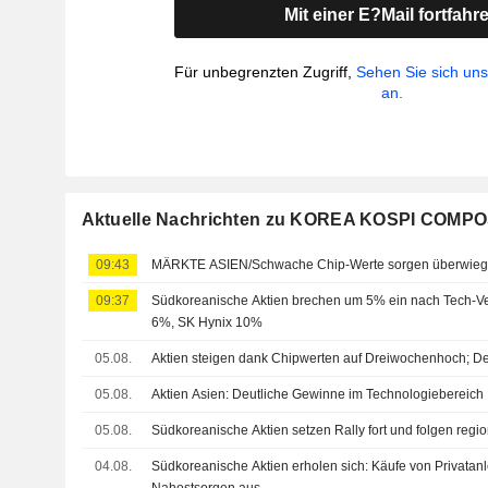
Mit einer E?Mail fortfahr
Für unbegrenzten Zugriff,
Sehen Sie sich un
an.
Aktuelle Nachrichten zu KOREA KOSPI COMPO
09:43
MÄRKTE ASIEN/Schwache Chip-Werte sorgen überwieg
09:37
Südkoreanische Aktien brechen um 5% ein nach Tech-Ver
6%, SK Hynix 10%
05.08.
Aktien steigen dank Chipwerten auf Dreiwochenhoch; D
05.08.
Aktien Asien: Deutliche Gewinne im Technologiebereich
05.08.
Südkoreanische Aktien setzen Rally fort und folgen reg
04.08.
Südkoreanische Aktien erholen sich: Käufe von Privatanl