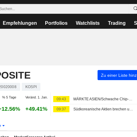
Empfehlungen
Portfolios
Watchlists
Trading
S
OSITE
Zu einer Liste hin
20020008
KOSPI
% 5 Tage
Veränd. 1. Jan.
09:43
MÄRKTE ASIEN/Schwache Chip-Werte sorgen überwiegend für Abgaben
+12.56%
+49.41%
09:37
Südkoreanische Aktien brechen um 5% ein nach Tech-Verlusten; Samsung verliert 6%, SK Hynix 10%
e