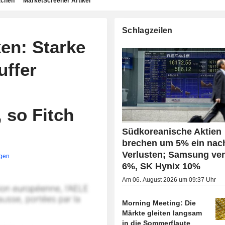
achen
MarketScreener Artikel
Schlagzeilen
en: Starke
uffer
so Fitch
Südkoreanische Aktien
brechen um 5% ein nac
Verlusten; Samsung verl
igen
6%, SK Hynix 10%
Am 06. August 2026 um 09:37 Uhr
Morning Meeting: Die
Märkte gleiten langsam
in die Sommerflaute