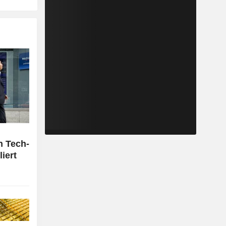
h Tech-
iert