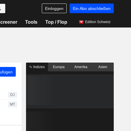
Einloggen
Ein Abo abschließen
creener
Tools
Top / Flop
Edition Schweiz
Indizes
Europa
Amerika
Asien
zufügen
DJ
MT