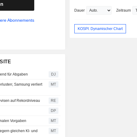
en
Dauer
Zeitraum
sere Abonnements
KOSPI: Dynamischer Chart
SITE
end für Abgaben
DJ
lusten; Samsung verliert
MT
evisen auf Rekordniveau
RE
DP
ionalen Vorgaben
MT
egern gleichen KI- und
MT