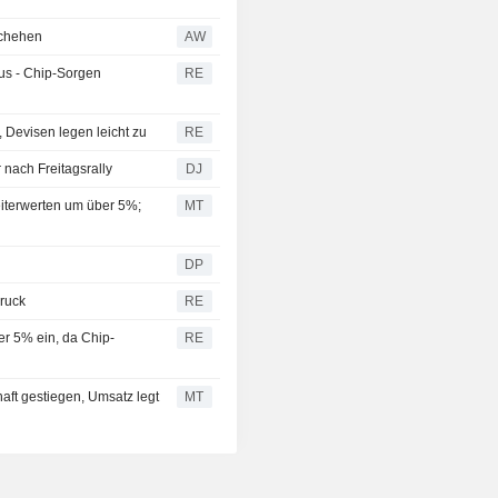
schehen
AW
us - Chip-Sorgen
RE
 Devisen legen leicht zu
RE
nach Freitagsrally
DJ
iterwerten um über 5%;
MT
DP
Druck
RE
r 5% ein, da Chip-
RE
aft gestiegen, Umsatz legt
MT