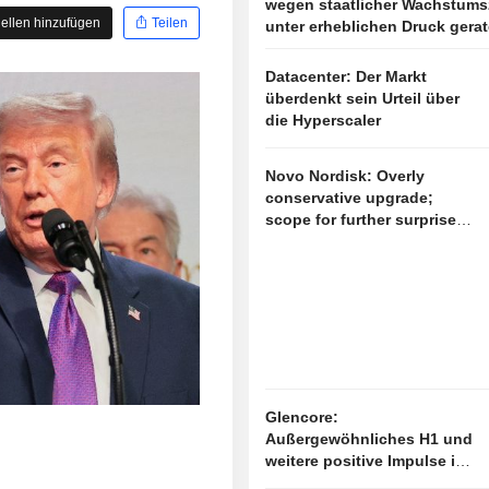
wegen staatlicher Wachstums
ellen hinzufügen
Teilen
unter erheblichen Druck gera
Datacenter: Der Markt
überdenkt sein Urteil über
die Hyperscaler
Novo Nordisk: Overly
conservative upgrade;
scope for further surprises
remains open
Glencore:
Außergewöhnliches H1 und
weitere positive Impulse in
Sicht