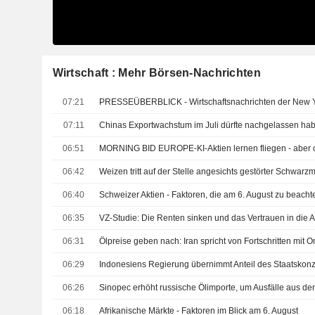
Wirtschaft : Mehr Börsen-Nachrichten
07:21
PRESSEÜBERBLICK - Wirtschaftsnachrichten der New Yo
07:11
Chinas Exportwachstum im Juli dürfte nachgelassen habe
06:51
MORNING BID EUROPE-KI-Aktien lernen fliegen - aber 
06:42
Weizen tritt auf der Stelle angesichts gestörter Schwarz
06:40
Schweizer Aktien - Faktoren, die am 6. August zu beacht
06:35
VZ-Studie: Die Renten sinken und das Vertrauen in die
06:31
06:29
06:26
06:18
Afrikanische Märkte - Faktoren im Blick am 6. August