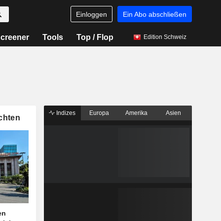
Einloggen
Ein Abo abschließen
creener
Tools
Top / Flop
Edition Schweiz
Indizes
Europa
Amerika
Asien
chten
en