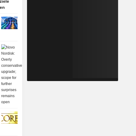
ziele
ten