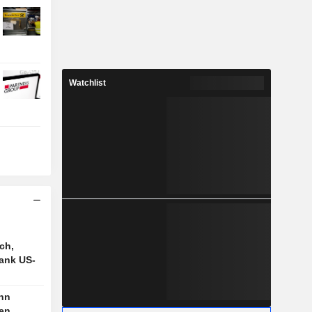
Watchlist
ch,
ank US-
nn
en,