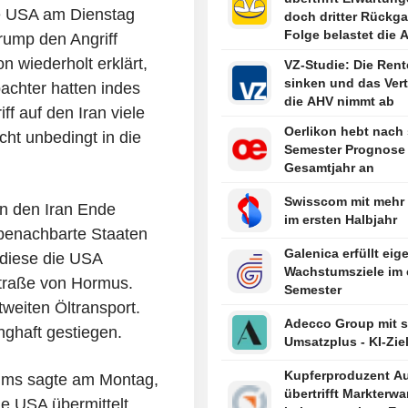
die USA am Dienstag
doch dritter Rückga
Folge belastet die A
Trump den Angriff
n wiederholt erklärt,
VZ-Studie: Die Ren
sinken und das Vert
bachter hatten indes
die AHV nimmt ab
f auf den Iran viele
Oerlikon hebt nach
cht unbedingt in die
Semester Prognose 
Gesamtjahr an
Swisscom mit mehr
en den Iran Ende
im ersten Halbjahr
 benachbarte Staaten
Galenica erfüllt eig
 diese die USA
Wachstumsziele im 
Straße von Hormus.
Semester
tweiten Öltransport.
Adecco Group mit 
nghaft gestiegen.
Umsatzplus - KI-Zie
Kupferproduzent Au
iums sagte am Montag,
übertrifft Markterw
ie USA übermittelt