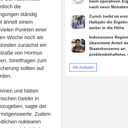
beim operativen Er
edoch die
nach neun Monate
ingungen ständig
Zurich treibt im ers
t ähnelt einem
Halbjahr die Ergebn
weiter in die Höhe
 vielen Punkten einer
enen Woche noch als
Indonesiens Regie
übernimmt Anteil d
stünden zunächst ein
Staatskonzerns an
 Straße von Hormus
problembehafteter,
en. Streitfragen zum
China finanzierter
Hochgeschwindigke
herung sollten auf
Alle Analysen
rden.
mmen und hätten
anischen Gelder in
eizugeben, sagte der
 Vermögenswerte. Zudem
edlichen nuklearen