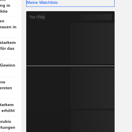
Meine Watchlists
ng in
ktie
Top / Flop
ten
rauen in
 starkem
für das
 Gewinn
ene
ersten
starkem
l erhöht
rubis
artungen