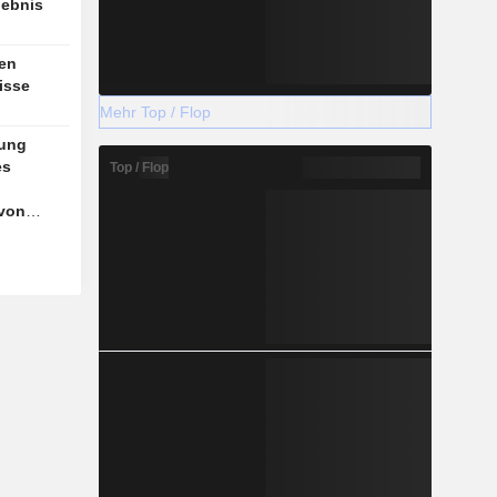
gebnis
n
ten
isse
Mehr Top / Flop
rung
es
Top / Flop
 von
itsbahn