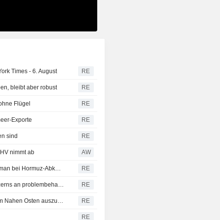
rk Times - 6. August
RE
n, bleibt aber robust
RE
ohne Flügel
RE
meer-Exporte
RE
en sind
RE
 AHV nimmt ab
AW
Ölpreise geben nach: Iran spricht von Fortschritten mit Oman bei Hormuz-Abkommen
RE
Indonesiens Regierung übernimmt Anteil des Staatskonzerns an problembehafteter, von China finanzierter Hochgeschwindigkeitsbahn
RE
Sinopec erhöht russische Ölimporte, um Ausfälle aus dem Nahen Osten auszugleichen, sagen Händler und Tracking-Daten
RE
RE