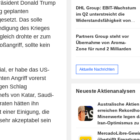
räsident Donald Trump
DHL Group: EBIT-Wachstum
g geplanten
im Q2 unterstreicht die
gesetzt. Das solle
Widerstandsfähigkeit von
DHL, doch die aktuelle
digung des Krieges
Bewertung begrenzt das
gleich drohte er zum
Partners Group steht vor
Aufwärtspotenzial
Übernahme von Aroma-
angriff, sollte kein
Zone für rund 2 Milliarden
ial, er habe das US-
Aktuelle Nachrichten
ten Angriff vorerst
igen Schlag
Neueste Aktienanalysen
hefs von Katar, Saudi-
aten hätten ihn
Australische Aktien
erreichen Rekordho
 einer Einigung, die
Minenwerte legen d
sehr akzeptabel sein
Iran-Optimismus zu
MercadoLibre-Gewi
übertrifft Erwartung