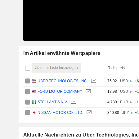
Im Artikel erwähnte Wertpapiere
Zu einer Liste hinzufügen
Richtpreis
UBER TECHNOLOGIES, INC.
75.02
USD
+6
FORD MOTOR COMPANY
13.98
USD
+1
STELLANTIS N.V.
4.789
EUR
-1
NISSAN MOTOR CO., LTD.
340.80
JPY
+1
Aktuelle Nachrichten zu Uber Technologies, Inc