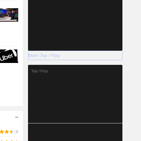
Mehr Top / Flop
Top / Flop