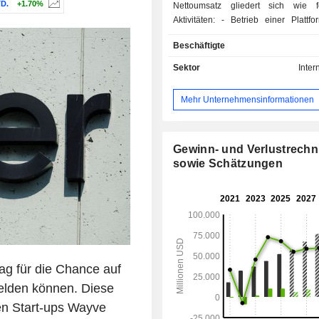
D.
+1.70%
Nettoumsatz gliedert sich wie f
Aktivitäten: - Betrieb einer Plattform für die
Buchung von Fahrten und die Bereits
Beschäftigte
Fahrzeugen mit Fahrern (57 %). 
bietet auch Mitfahrgelegenheiten an; - Betri
Sektor
Inter
einer Online-Plattform für die Best
Mahlzeiten (33,2 %; Uber Eats); - Betrieb einer
Mehr Unternehmensinformationen
Anwendung zur Vermittl
Frachtunternehmen und Verladern (9,8 
Nettoumsatz verteilt sich geografisch
Vereinigte Staaten und Kanada 
Gewinn- und Verlustrech
Europa/Naher Osten/Afrika (
sowie Schätzungen
Asien/Pazifik (11,2 %) und Lateinam
%).
ag für die Chance auf
elden können. Diese
hen Start-ups Wayve