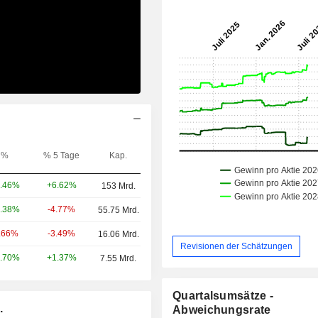
%
% 5 Tage
Kap.
+6.62%
.46%
153 Mrd.
-4.77%
.38%
55.75 Mrd.
-3.49%
.66%
16.06 Mrd.
Revisionen der Schätzungen
+1.37%
.70%
7.55 Mrd.
Quartalsumsätze -
.
Abweichungsrate