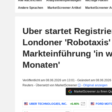
Alle Nachrichten
Analystenempfehlungen
Wichtige Fakten
Andere Sprachen
MarketScreener Artikel
MarketScreener A
Uber startet Registri
Londoner 'Robotaxis'
Markteinführung 'in 
Monaten'
Veröffentlicht am 08.06.2026 um 13:01 - Geändert am 08.06.2026
Reuters - Übersetzt von MarketScreener
-
Original anzeigen
MarketScreener zu Ihren Qu
UBER TECHNOLOGIES, INC.
+6.46%
FORD MOT