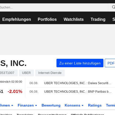
Empfehlungen
Portfolios
Watchlists
Trading
S
, INC.
Zu einer Liste hinzufügen
PDF-
353T1007
UBER
Internet-Dienste
börslich
02:00:00
06.08.
UBER TECHNOLOGIES, INC. : Daiwa Securities gibt neutrale Bewertung ab
51
-2.01%
06.08.
UBER TECHNOLOGIES, INC. : BNP Paribas bekräftigt seine Kaufempfehlung
ehmen
Finanzen
Bewertung
Konsens
Ratings
Term