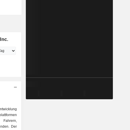
Inc.
Entwicklung
lattformen
 Fahrern,
inden. Der