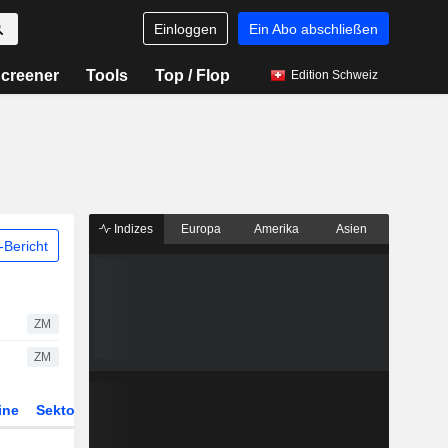
Einloggen
Ein Abo abschließen
creener
Tools
Top / Flop
Edition Schweiz
Indizes
Europa
Amerika
Asien
Bericht
ZM
ZM
ine
Sektor
Derivate
ETFs