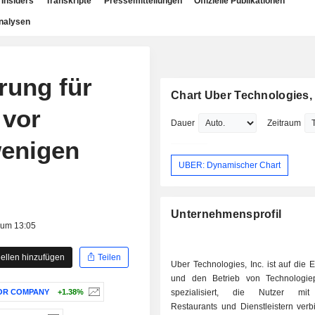
Insiders
Transkripte
Pressemitteilungen
Offizielle Publikationen
nalysen
erung für
Chart Uber Technologies, 
 vor
Dauer
Zeitraum
wenigen
UBER: Dynamischer Chart
Unternehmensprofil
 um 13:05
ellen hinzufügen
Teilen
Uber Technologies, Inc. ist auf die 
und den Betrieb von Technologiep
OR COMPANY
+1.38%
spezialisiert, die Nutzer mit
Restaurants und Dienstleistern verb