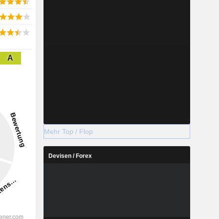
A
Mehr Top / Flop
Devisen / Forex