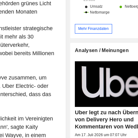
behörden grünes Licht
menden Monaten
tleister strategische
Mehr Finanzdaten
it mehr als 30
terverkehr,
Analysen / Meinungen
obei bereits Millionen
ayve zusammen, um
 Uber Electric- oder
nterschied, dass das
Uber legt zu nach Übe
lichkeit im Vereinigten
von Delivery Hero und
Kommentaren von Wed
n', sagte Kaity
ei Wayve, in einem
Am 17. Juli 2026 um 07:07 Uhr