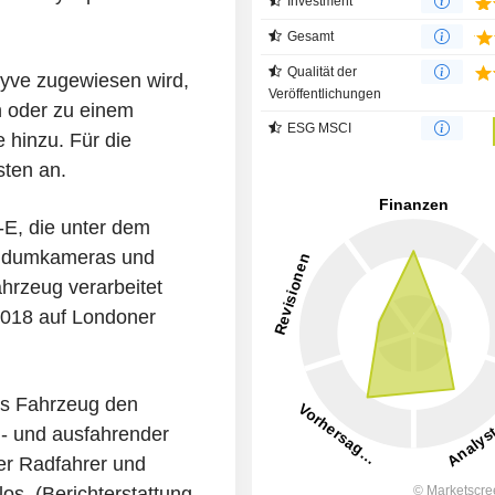
Investment
Gesamt
Qualität der
yve zugewiesen wird,
Veröffentlichungen
 oder zu einem
ESG MSCI
 hinzu. Für die
sten an.
E, die unter dem
Rundumkameras und
hrzeug verarbeitet
2018 auf Londoner
das Fahrzeug den
n- und ausfahrender
er Radfahrer und
los. (Berichterstattung