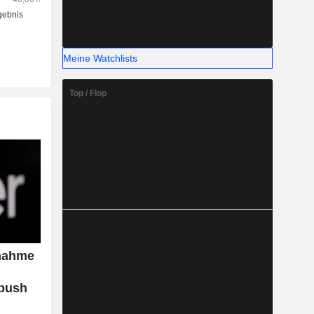
Meine Watchlists
Top / Flop
rnahme
bush