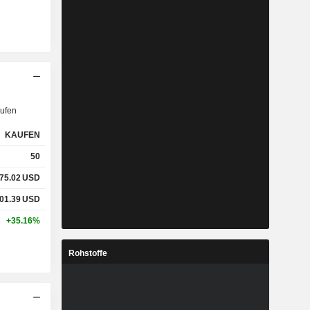
ufen
KAUFEN
50
75.02
USD
01.39
USD
+35.16%
Rohstoffe