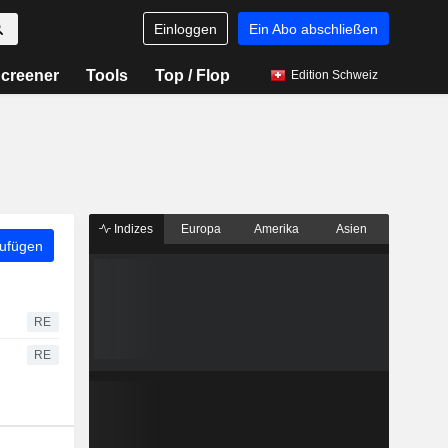
Einloggen
Ein Abo abschließen
creener
Tools
Top / Flop
Edition Schweiz
Indizes
Europa
Amerika
Asien
zufügen
RE
RE