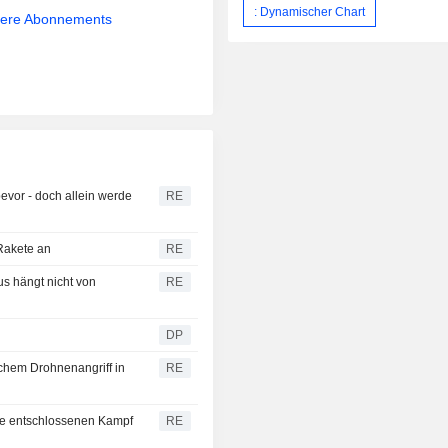
: Dynamischer Chart
sere Abonnements
bevor - doch allein werde
RE
 Rakete an
RE
s hängt nicht von
RE
DP
chem Drohnenangriff in
RE
ede entschlossenen Kampf
RE