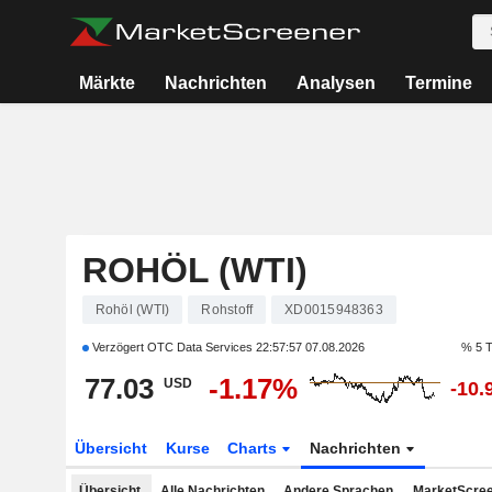
Märkte
Nachrichten
Analysen
Termine
ROHÖL (WTI)
Rohöl (WTI)
Rohstoff
XD0015948363
Verzögert OTC Data Services
22:57:57 07.08.2026
% 5 
77.03
-1.17%
USD
-10.
Übersicht
Kurse
Charts
Nachrichten
Übersicht
Alle Nachrichten
Andere Sprachen
MarketScree