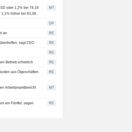
 USD oder 1,2% bei 78,18
MT
er 1,1% höher bei 83,38
DP
el an
RE
 übertreffen, sagt CEO
RE
RE
gen Betrieb erheblich
RE
lusten aus Ölgeschäften
RE
ten Arbeitsmarktbericht
MT
m ein Fünftel, sagen
RE