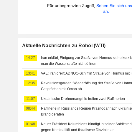
Für unbegrenzten Zugriff,
Sehen Sie sich un
an.
Aktuelle Nachrichten zu Rohöl (WTI)
14:27
Iran erklärt, Einigung zur Straße von Hormus stehe kurz 
man die Wasserstraße nicht öffnen
13:41
VAE: Iran greift ADNOC-Schiff in Straße von Hormus mit
12:35
Revolutionsgarden: Wiederöffnung der Straße von Hormu
Gesprächen mit Oman ab
11:07
Ukrainische Drohnenangriffe treffen zwei Raffinerien
08:44
Raffinerie in Russlands Region Krasnodar nach ukrainis
Brand geraten
01:48
Neuer Präsident Kolumbiens kündigt in seiner Antrittsr
gegen Kriminalität und fiskalische Disziplin an