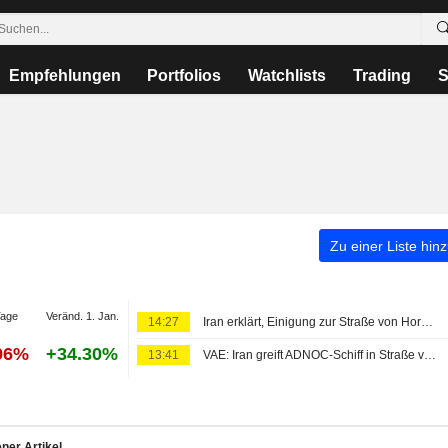
Empfehlungen
Portfolios
Watchlists
Trading
S
Zu einer Liste hin
Tage
Veränd. 1. Jan.
14:27
Iran erklärt, Einigung zur Straße von Hormus stehe kurz bevor - doch allein werde man die Wasserstraße nicht öffnen
96%
+34.30%
13:41
VAE: Iran greift ADNOC-Schiff in Straße von Hormus mit Rakete an
ner Artikel