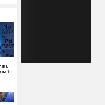
hina
ustrie