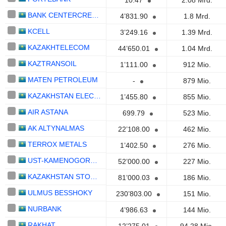
10.47
2.08 Mrd.
BANK CENTERCREDIT
4’831.90
1.8 Mrd.
KCELL
3’249.16
1.39 Mrd.
KAZAKHTELECOM
44’650.01
1.04 Mrd.
KAZTRANSOIL
1’111.00
912 Mio.
MATEN PETROLEUM
-
879 Mio.
KAZAKHSTAN ELECTRICITY GRID OPERATING COMPANY
1’455.80
855 Mio.
AIR ASTANA
699.79
523 Mio.
AK ALTYNALMAS
22’108.00
462 Mio.
TERROX METALS
1’402.50
276 Mio.
UST-KAMENOGORSK TITANIUM AND MAGNESIUM PLANT
52’000.00
227 Mio.
KAZAKHSTAN STOCK EXCHANGE
81’000.03
186 Mio.
ULMUS BESSHOKY
230’803.00
151 Mio.
NURBANK
4’986.63
144 Mio.
RAKHAT