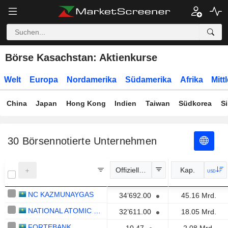
Börse Kasachstan: Aktienkurse
Welt
Europa
Nordamerika
Südamerika
Afrika
Mitt
China
Japan
Hong Kong
Indien
Taiwan
Südkorea
S
30
Börsennotierte Unternehmen
Offizieller Kurs
Kap.
USD
NC KAZMUNAYGAS
34’692.00
45.16 Mrd.
NATIONAL ATOMIC COMPANY KAZATOMPROM
32’611.00
18.05 Mrd.
FORTEBANK