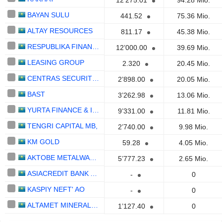
12’275.01
94.28 Mio.
BAYAN SULU
441.52
75.36 Mio.
ALTAY RESOURCES
811.17
45.38 Mio.
RESPUBLIKA FINANCIAL HOLDING
12’000.00
39.69 Mio.
LEASING GROUP
2.320
20.45 Mio.
CENTRAS SECURITIES
2’898.00
20.05 Mio.
BAST
3’262.98
13.06 Mio.
YURTA FINANCE & INVESTMENT HOUSE
9’331.00
11.81 Mio.
TENGRI CAPITAL MB,
2’740.00
9.98 Mio.
KM GOLD
59.28
4.05 Mio.
AKTOBE METALWARE PLANT
5’777.23
2.65 Mio.
ASIACREDIT BANK AO
-
0
KASPIY NEFT' AO
-
0
ALTAMET MINERALSA
1’127.40
0