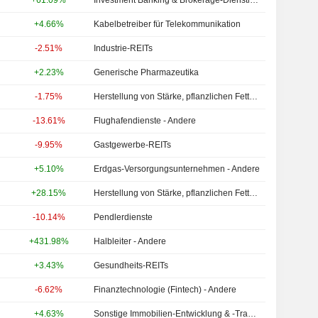
+61.09%
Investment Banking & Brokerage-Dienstleistungen - Andere
+4.66%
Kabelbetreiber für Telekommunikation
-2.51%
Industrie-REITs
+2.23%
Generische Pharmazeutika
-1.75%
Herstellung von Stärke, pflanzlichen Fetten und Ölen
-13.61%
Flughafendienste - Andere
-9.95%
Gastgewerbe-REITs
+5.10%
Erdgas-Versorgungsunternehmen - Andere
+28.15%
Herstellung von Stärke, pflanzlichen Fetten und Ölen
-10.14%
Pendlerdienste
+431.98%
Halbleiter - Andere
+3.43%
Gesundheits-REITs
-6.62%
Finanztechnologie (Fintech) - Andere
+4.63%
Sonstige Immobilien-Entwicklung & -Transaktionen