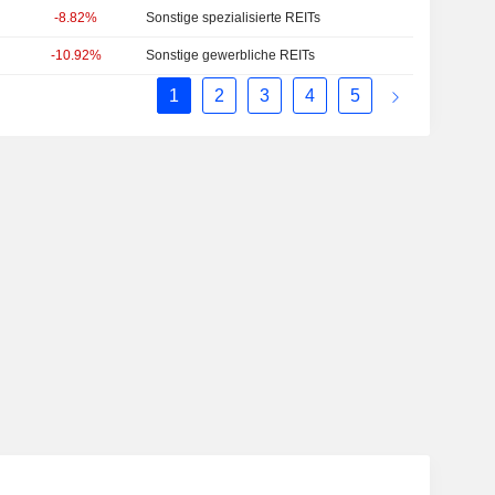
-8.82%
Sonstige spezialisierte REITs
-10.92%
Sonstige gewerbliche REITs
1
2
3
4
5