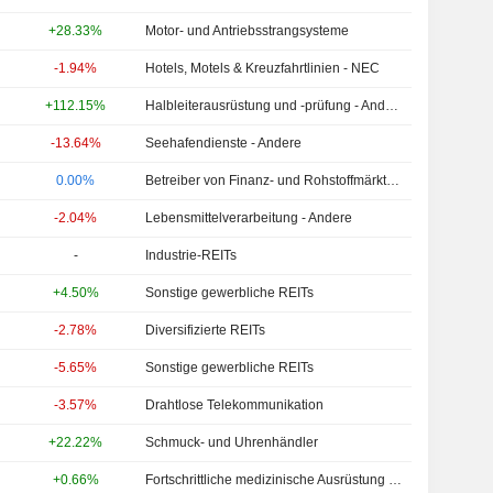
+28.33%
Motor- und Antriebsstrangsysteme
-1.94%
Hotels, Motels & Kreuzfahrtlinien - NEC
+112.15%
Halbleiterausrüstung und -prüfung - Andere
-13.64%
Seehafendienste - Andere
0.00%
Betreiber von Finanz- und Rohstoffmärkten - Andere
-2.04%
Lebensmittelverarbeitung - Andere
-
Industrie-REITs
+4.50%
Sonstige gewerbliche REITs
-2.78%
Diversifizierte REITs
-5.65%
Sonstige gewerbliche REITs
-3.57%
Drahtlose Telekommunikation
+22.22%
Schmuck- und Uhrenhändler
+0.66%
Fortschrittliche medizinische Ausrüstung und Technologie - Andere