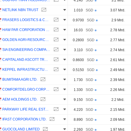
UOB-KAY HIAN HOLDINGS LIMITED
4.140
SGD
3.2 Mrd.
NETLINK NBN TRUST
1.010
SGD
3.07 Mrd.
FRASERS LOGISTICS & COMMERCIAL TRUST
0.9700
SGD
2.9 Mrd.
HAW PAR CORPORATION LIMITED
16.03
SGD
2.78 Mrd.
GOLDEN AGRI-RESOURCES LTD
0.2800
SGD
2.77 Mrd.
SIA ENGINEERING COMPANY LIMITED
3.110
SGD
2.74 Mrd.
CAPITALAND ASCOTT TRUST
0.8600
SGD
2.61 Mrd.
KEPPEL INFRASTRUCTURE TRUST
0.5150
SGD
2.49 Mrd.
BUMITAMA AGRI LTD.
1.730
SGD
2.39 Mrd.
COMFORTDELGRO CORPORATION LIMITED
1.330
SGD
2.26 Mrd.
AEM HOLDINGS LTD.
9.150
SGD
2.2 Mrd.
PARKWAY LIFE REAL ESTATE INVESTMENT TRUST
4.220
SGD
2.15 Mrd.
IFAST CORPORATION LTD.
8.890
SGD
2.09 Mrd.
GUOCOLAND LIMITED
2.260
SGD
1.97 Mrd.