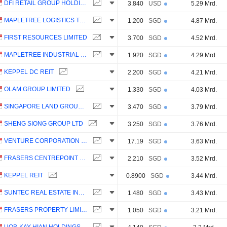
DFI RETAIL GROUP HOLDINGS LIMITED
3.840
USD
5.29 Mrd.
MAPLETREE LOGISTICS TRUST
1.200
SGD
4.87 Mrd.
FIRST RESOURCES LIMITED
3.700
SGD
4.52 Mrd.
MAPLETREE INDUSTRIAL TRUST
1.920
SGD
4.29 Mrd.
KEPPEL DC REIT
2.200
SGD
4.21 Mrd.
OLAM GROUP LIMITED
1.330
SGD
4.03 Mrd.
SINGAPORE LAND GROUP LIMITED
3.470
SGD
3.79 Mrd.
SHENG SIONG GROUP LTD
3.250
SGD
3.76 Mrd.
VENTURE CORPORATION LIMITED
17.19
SGD
3.63 Mrd.
FRASERS CENTREPOINT TRUST
2.210
SGD
3.52 Mrd.
KEPPEL REIT
0.8900
SGD
3.44 Mrd.
SUNTEC REAL ESTATE INVESTMENT TRUST
1.480
SGD
3.43 Mrd.
FRASERS PROPERTY LIMITED
1.050
SGD
3.21 Mrd.