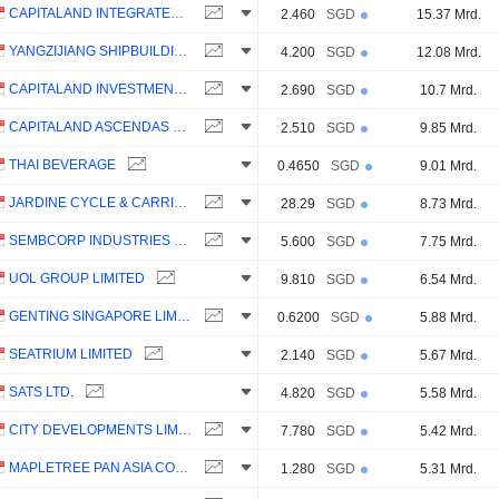
CAPITALAND INTEGRATED COMMERCIAL TRUST
2.460
SGD
15.37 Mrd.
YANGZIJIANG SHIPBUILDING (HOLDINGS) LTD.
4.200
SGD
12.08 Mrd.
CAPITALAND INVESTMENT LIMITED
2.690
SGD
10.7 Mrd.
CAPITALAND ASCENDAS REIT
2.510
SGD
9.85 Mrd.
THAI BEVERAGE
0.4650
SGD
9.01 Mrd.
JARDINE CYCLE & CARRIAGE LIMITED
28.29
SGD
8.73 Mrd.
SEMBCORP INDUSTRIES LTD
5.600
SGD
7.75 Mrd.
UOL GROUP LIMITED
9.810
SGD
6.54 Mrd.
GENTING SINGAPORE LIMITED
0.6200
SGD
5.88 Mrd.
SEATRIUM LIMITED
2.140
SGD
5.67 Mrd.
SATS LTD.
4.820
SGD
5.58 Mrd.
CITY DEVELOPMENTS LIMITED
7.780
SGD
5.42 Mrd.
MAPLETREE PAN ASIA COMMERCIAL TRUST
1.280
SGD
5.31 Mrd.