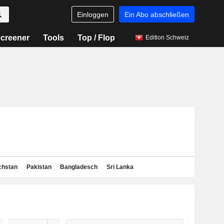
Einloggen
Ein Abo abschließen
creener
Tools
Top / Flop
Edition Schweiz
chstan
Pakistan
Bangladesch
Sri Lanka