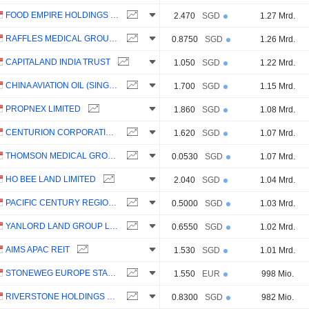
FOOD EMPIRE HOLDINGS LIMITED
2.470
SGD
1.27 Mrd.
RAFFLES MEDICAL GROUP LTD
0.8750
SGD
1.26 Mrd.
CAPITALAND INDIA TRUST
1.050
SGD
1.22 Mrd.
CHINA AVIATION OIL (SINGAPORE) CORPORATION LTD
1.700
SGD
1.15 Mrd.
PROPNEX LIMITED
1.860
SGD
1.08 Mrd.
CENTURION CORPORATION LIMITED
1.620
SGD
1.07 Mrd.
THOMSON MEDICAL GROUP LIMITED
0.0530
SGD
1.07 Mrd.
HO BEE LAND LIMITED
2.040
SGD
1.04 Mrd.
PACIFIC CENTURY REGIONAL DEVELOPMENTS LIMITED
0.5000
SGD
1.03 Mrd.
YANLORD LAND GROUP LIMITED
0.6550
SGD
1.02 Mrd.
AIMS APAC REIT
1.530
SGD
1.01 Mrd.
STONEWEG EUROPE STAPLED TRUST
1.550
EUR
998 Mio.
RIVERSTONE HOLDINGS LIMITED
0.8300
SGD
982 Mio.