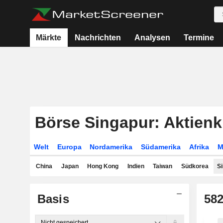
Märkte
Nachrichten
Analysen
Termine
Börse Singapur: Aktienk
Welt
Europa
Nordamerika
Südamerika
Afrika
M
China
Japan
Hong Kong
Indien
Taiwan
Südkorea
S
Basis
58
Nicht gespeichert