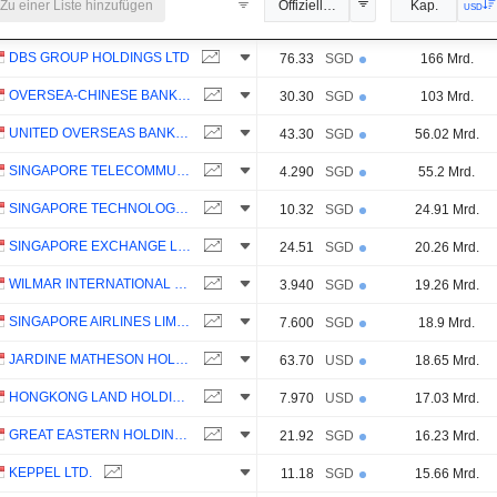
Zu einer Liste hinzufügen
Offizieller Kurs
Kap.
USD
DBS GROUP HOLDINGS LTD
76.33
SGD
166 Mrd.
OVERSEA-CHINESE BANKING CORPORATION LIMITED
30.30
SGD
103 Mrd.
UNITED OVERSEAS BANK LIMITED
43.30
SGD
56.02 Mrd.
SINGAPORE TELECOMMUNICATIONS LIMITED
4.290
SGD
55.2 Mrd.
SINGAPORE TECHNOLOGIES ENGINEERING LTD
10.32
SGD
24.91 Mrd.
SINGAPORE EXCHANGE LIMITED
24.51
SGD
20.26 Mrd.
WILMAR INTERNATIONAL LIMITED
3.940
SGD
19.26 Mrd.
SINGAPORE AIRLINES LIMITED
7.600
SGD
18.9 Mrd.
JARDINE MATHESON HOLDINGS LIMITED
63.70
USD
18.65 Mrd.
HONGKONG LAND HOLDINGS LIMITED
7.970
USD
17.03 Mrd.
GREAT EASTERN HOLDINGS LIMITED
21.92
SGD
16.23 Mrd.
KEPPEL LTD.
11.18
SGD
15.66 Mrd.