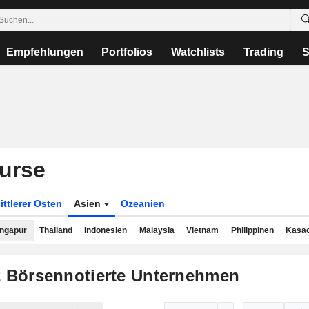
Empfehlungen
Portfolios
Watchlists
Trading
S
urse
ittlerer Osten
Asien
Ozeanien
ingapur
Thailand
Indonesien
Malaysia
Vietnam
Philippinen
Kasa
2
Börsennotierte Unternehmen