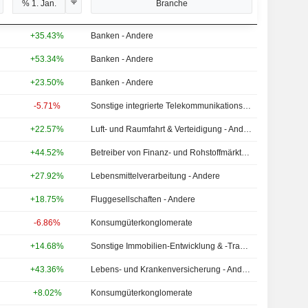
% 1. Jan.
Branche
+35.43%
Banken - Andere
+53.34%
Banken - Andere
+23.50%
Banken - Andere
-5.71%
Sonstige integrierte Telekommunikationsdienste
+22.57%
Luft- und Raumfahrt & Verteidigung - Andere
+44.52%
Betreiber von Finanz- und Rohstoffmärkten - Andere
+27.92%
Lebensmittelverarbeitung - Andere
+18.75%
Fluggesellschaften - Andere
-6.86%
Konsumgüterkonglomerate
+14.68%
Sonstige Immobilien-Entwicklung & -Transaktionen
+43.36%
Lebens- und Krankenversicherung - Andere
+8.02%
Konsumgüterkonglomerate