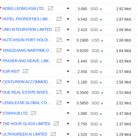
HONG LEONG ASIA LTD.
3.080
SGD
1.92 Mrd.
HOTEL PROPERTIES LIMITED
4.540
SGD
1.87 Mrd.
UMS INTEGRATION LIMITED
2.410
SGD
1.66 Mrd.
HUTCHISON PORT HOLDINGS TRUST
0.1900
USD
1.66 Mrd.
YANGZIJIANG MARITIME DEVELOPMENT LTD.
0.6200
SGD
1.64 Mrd.
FRASER AND NEAVE, LIMITED
1.440
SGD
1.63 Mrd.
ESR-REIT
2.450
SGD
1.57 Mrd.
CENTURION ACCOMMODATION REIT
1.160
SGD
1.56 Mrd.
OUE REAL ESTATE INVESTMENT TRUST
0.3500
SGD
1.53 Mrd.
LENDLEASE GLOBAL COMMERCIAL REIT
0.5850
SGD
1.52 Mrd.
STARHUB LTD
1.080
SGD
1.47 Mrd.
THE HOUR GLASS LIMITED
2.750
SGD
1.37 Mrd.
ULTRAGREEN.AI LIMITED
1.520
SGD
1.29 Mrd.