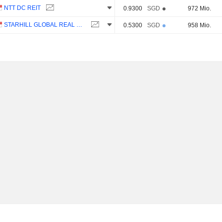
NTT DC REIT
0.9300
SGD
972 Mio.
STARHILL GLOBAL REAL ESTATE INVESTMENT TRUST
0.5300
SGD
958 Mio.