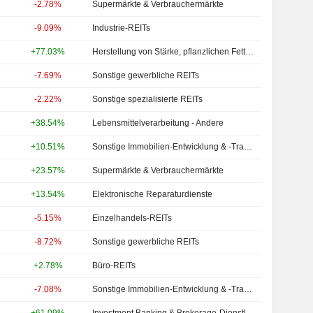
-2.78%
Supermärkte & Verbrauchermärkte
-9.09%
Industrie-REITs
+77.03%
Herstellung von Stärke, pflanzlichen Fetten und Ölen
-7.69%
Sonstige gewerbliche REITs
-2.22%
Sonstige spezialisierte REITs
+38.54%
Lebensmittelverarbeitung - Andere
+10.51%
Sonstige Immobilien-Entwicklung & -Transaktionen
+23.57%
Supermärkte & Verbrauchermärkte
+13.54%
Elektronische Reparaturdienste
-5.15%
Einzelhandels-REITs
-8.72%
Sonstige gewerbliche REITs
+2.78%
Büro-REITs
-7.08%
Sonstige Immobilien-Entwicklung & -Transaktionen