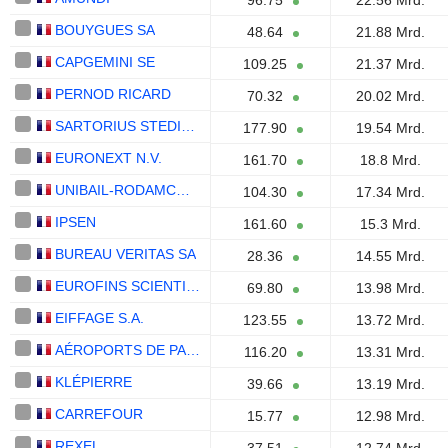
96.75
22.56 Mrd.
BOUYGUES SA
48.64
21.88 Mrd.
CAPGEMINI SE
109.25
21.37 Mrd.
PERNOD RICARD
70.32
20.02 Mrd.
SARTORIUS STEDIM BIOTECH
177.90
19.54 Mrd.
EURONEXT N.V.
161.70
18.8 Mrd.
UNIBAIL-RODAMCO-WESTFIELD SE
104.30
17.34 Mrd.
IPSEN
161.60
15.3 Mrd.
BUREAU VERITAS SA
28.36
14.55 Mrd.
EUROFINS SCIENTIFIC SE
69.80
13.98 Mrd.
EIFFAGE S.A.
123.55
13.72 Mrd.
AÉROPORTS DE PARIS
116.20
13.31 Mrd.
KLÉPIERRE
39.66
13.19 Mrd.
CARREFOUR
15.77
12.98 Mrd.
REXEL