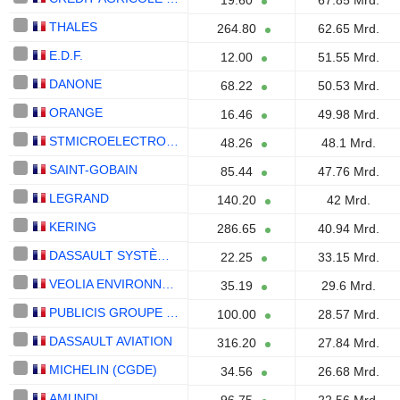
19.60
67.85 Mrd.
THALES
264.80
62.65 Mrd.
E.D.F.
12.00
51.55 Mrd.
DANONE
68.22
50.53 Mrd.
ORANGE
16.46
49.98 Mrd.
STMICROELECTRONICS N.V.
48.26
48.1 Mrd.
SAINT-GOBAIN
85.44
47.76 Mrd.
LEGRAND
140.20
42 Mrd.
KERING
286.65
40.94 Mrd.
DASSAULT SYSTÈMES SE
22.25
33.15 Mrd.
VEOLIA ENVIRONNEMENT
35.19
29.6 Mrd.
PUBLICIS GROUPE S.A.
100.00
28.57 Mrd.
DASSAULT AVIATION
316.20
27.84 Mrd.
MICHELIN (CGDE)
34.56
26.68 Mrd.
AMUNDI