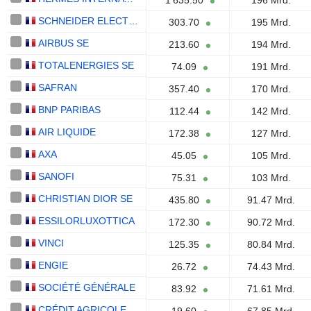
1’635.50
196 Mrd.
SCHNEIDER ELECTRIC SE
303.70
195 Mrd.
AIRBUS SE
213.60
194 Mrd.
TOTALENERGIES SE
74.09
191 Mrd.
SAFRAN
357.40
170 Mrd.
BNP PARIBAS
112.44
142 Mrd.
AIR LIQUIDE
172.38
127 Mrd.
AXA
45.05
105 Mrd.
SANOFI
75.31
103 Mrd.
CHRISTIAN DIOR SE
435.80
91.47 Mrd.
ESSILORLUXOTTICA
172.30
90.72 Mrd.
VINCI
125.35
80.84 Mrd.
ENGIE
26.72
74.43 Mrd.
SOCIÉTÉ GÉNÉRALE
83.92
71.61 Mrd.
CRÉDIT AGRICOLE S.A.