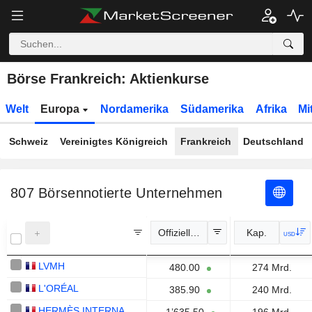
Börse Frankreich: Aktienkurse
Welt
Europa
Nordamerika
Südamerika
Afrika
Mi
Schweiz
Vereinigtes Königreich
Frankreich
Deutschland
807
Börsennotierte Unternehmen
Offizieller Kurs
Kap.
USD
LVMH
480.00
274 Mrd.
L'ORÉAL
385.90
240 Mrd.
HERMÈS INTERNATIONAL