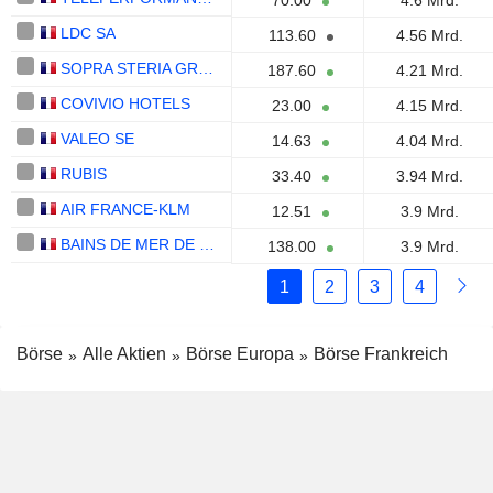
70.00
4.6 Mrd.
LDC SA
113.60
4.56 Mrd.
SOPRA STERIA GROUP
187.60
4.21 Mrd.
COVIVIO HOTELS
23.00
4.15 Mrd.
VALEO SE
14.63
4.04 Mrd.
RUBIS
33.40
3.94 Mrd.
AIR FRANCE-KLM
12.51
3.9 Mrd.
BAINS DE MER DE MONACO
138.00
3.9 Mrd.
1
2
3
4
Börse
Alle Aktien
Börse Europa
Börse Frankreich