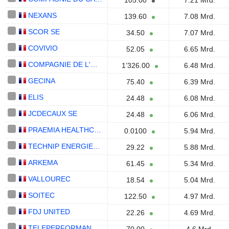
105.00
7.21 Mrd.
NEXANS
139.60
7.08 Mrd.
SCOR SE
34.50
7.07 Mrd.
COVIVIO
52.05
6.65 Mrd.
COMPAGNIE DE L'ODET SE
1’326.00
6.48 Mrd.
GECINA
75.40
6.39 Mrd.
ELIS
24.48
6.08 Mrd.
JCDECAUX SE
24.48
6.06 Mrd.
PRAEMIA HEALTHCARE
0.0100
5.94 Mrd.
TECHNIP ENERGIES N.V.
29.22
5.88 Mrd.
ARKEMA
61.45
5.34 Mrd.
VALLOUREC
18.54
5.04 Mrd.
SOITEC
122.50
4.97 Mrd.
FDJ UNITED
22.26
4.69 Mrd.
TELEPERFORMANCE SE