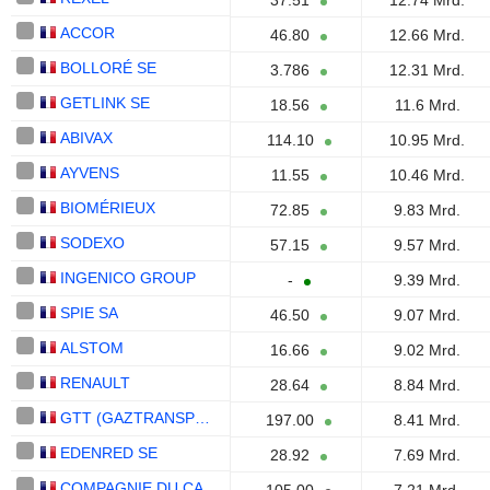
37.51
12.74 Mrd.
ACCOR
46.80
12.66 Mrd.
BOLLORÉ SE
3.786
12.31 Mrd.
GETLINK SE
18.56
11.6 Mrd.
ABIVAX
114.10
10.95 Mrd.
AYVENS
11.55
10.46 Mrd.
BIOMÉRIEUX
72.85
9.83 Mrd.
SODEXO
57.15
9.57 Mrd.
INGENICO GROUP
-
9.39 Mrd.
SPIE SA
46.50
9.07 Mrd.
ALSTOM
16.66
9.02 Mrd.
RENAULT
28.64
8.84 Mrd.
GTT (GAZTRANSPORT
197.00
8.41 Mrd.
EDENRED SE
28.92
7.69 Mrd.
COMPAGNIE DU CAMBODGE