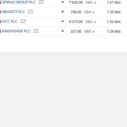
SPIRAX GROUP PLC
7’500.00
GBX
7.47 Mrd.
MEGGITT PLC
798.80
GBX
7.35 Mrd.
DCC PLC
6’375.00
GBX
7.35 Mrd.
KINGFISHER PLC
327.60
GBX
7.28 Mrd.