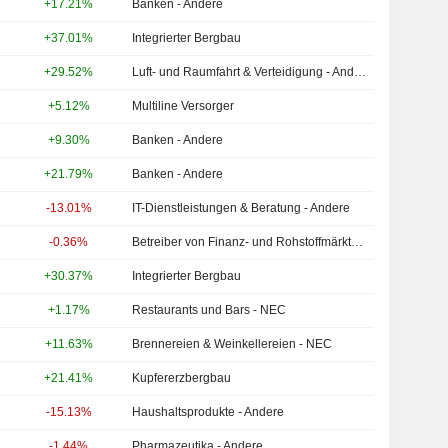
+17.21%
Banken - Andere
+37.01%
Integrierter Bergbau
+29.52%
Luft- und Raumfahrt & Verteidigung - Andere
+5.12%
Multiline Versorger
+9.30%
Banken - Andere
+21.79%
Banken - Andere
-13.01%
IT-Dienstleistungen & Beratung - Andere
-0.36%
Betreiber von Finanz- und Rohstoffmärkten - Andere
+30.37%
Integrierter Bergbau
+1.17%
Restaurants und Bars - NEC
+11.63%
Brennereien & Weinkellereien - NEC
+21.41%
Kupfererzbergbau
-15.13%
Haushaltsprodukte - Andere
-1.44%
Pharmazeutika - Andere