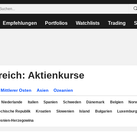
Empfehlungen
Portfolios
Watchlists
Trading
S
reich: Aktienkurse
Mittlerer Osten
Asien
Ozeanien
Niederlande
Italien
Spanien
Schweden
Dänemark
Belgien
Nor
chische Republik
Kroatien
Slowenien
Island
Bulgarien
Luxemburg
snien-Herzegowina