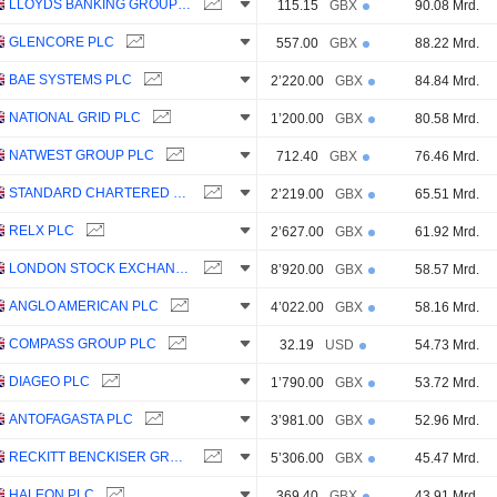
LLOYDS BANKING GROUP PLC
115.15
GBX
90.08 Mrd.
GLENCORE PLC
557.00
GBX
88.22 Mrd.
BAE SYSTEMS PLC
2’220.00
GBX
84.84 Mrd.
NATIONAL GRID PLC
1’200.00
GBX
80.58 Mrd.
NATWEST GROUP PLC
712.40
GBX
76.46 Mrd.
STANDARD CHARTERED PLC
2’219.00
GBX
65.51 Mrd.
RELX PLC
2’627.00
GBX
61.92 Mrd.
LONDON STOCK EXCHANGE GROUP PLC
8’920.00
GBX
58.57 Mrd.
ANGLO AMERICAN PLC
4’022.00
GBX
58.16 Mrd.
COMPASS GROUP PLC
32.19
USD
54.73 Mrd.
DIAGEO PLC
1’790.00
GBX
53.72 Mrd.
ANTOFAGASTA PLC
3’981.00
GBX
52.96 Mrd.
RECKITT BENCKISER GROUP PLC
5’306.00
GBX
45.47 Mrd.
HALEON PLC
369.40
GBX
43.91 Mrd.