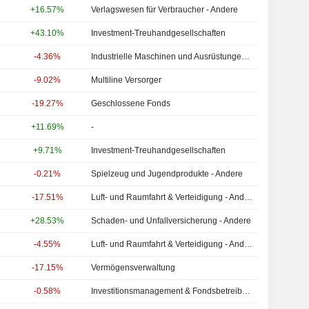
+16.57%
Verlagswesen für Verbraucher - Andere
+43.10%
Investment-Treuhandgesellschaften
-4.36%
Industrielle Maschinen und Ausrüstungen - Andere
-9.02%
Multiline Versorger
-19.27%
Geschlossene Fonds
+11.69%
-
+9.71%
Investment-Treuhandgesellschaften
-0.21%
Spielzeug und Jugendprodukte - Andere
-17.51%
Luft- und Raumfahrt & Verteidigung - Andere
+28.53%
Schaden- und Unfallversicherung - Andere
-4.55%
Luft- und Raumfahrt & Verteidigung - Andere
-17.15%
Vermögensverwaltung
-0.58%
Investitionsmanagement & Fondsbetreiber - Andere