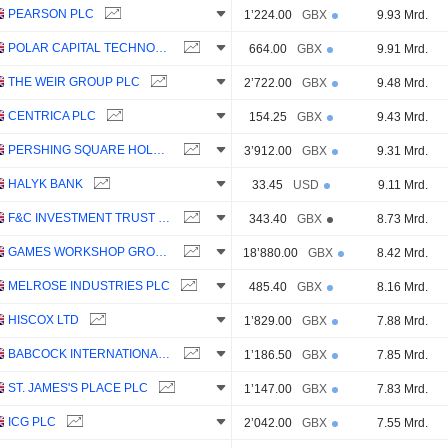
PEARSON PLC
1’224.00
GBX
9.93 Mrd.
POLAR CAPITAL TECHNOLOGY TRUST PLC
664.00
GBX
9.91 Mrd.
THE WEIR GROUP PLC
2’722.00
GBX
9.48 Mrd.
CENTRICA PLC
154.25
GBX
9.43 Mrd.
PERSHING SQUARE HOLDINGS, LTD.
3’912.00
GBX
9.31 Mrd.
HALYK BANK
33.45
USD
9.11 Mrd.
F&C INVESTMENT TRUST PLC
343.40
GBX
8.73 Mrd.
GAMES WORKSHOP GROUP PLC
18’880.00
GBX
8.42 Mrd.
MELROSE INDUSTRIES PLC
485.40
GBX
8.16 Mrd.
HISCOX LTD
1’829.00
GBX
7.88 Mrd.
BABCOCK INTERNATIONAL GROUP PLC
1’186.50
GBX
7.85 Mrd.
ST. JAMES'S PLACE PLC
1’147.00
GBX
7.83 Mrd.
ICG PLC
2’042.00
GBX
7.55 Mrd.