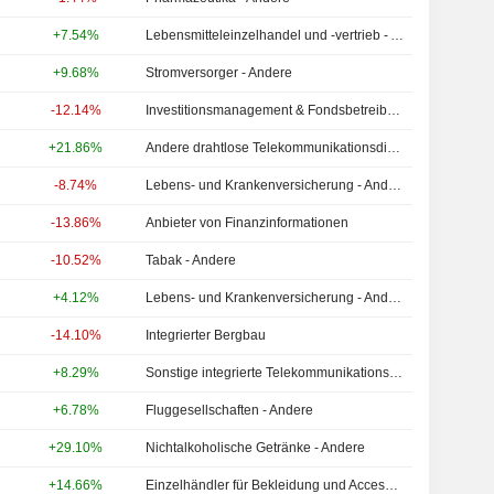
+7.54%
Lebensmitteleinzelhandel und -vertrieb - Andere
+9.68%
Stromversorger - Andere
-12.14%
Investitionsmanagement & Fondsbetreiber - Andere
+21.86%
Andere drahtlose Telekommunikationsdienste
-8.74%
Lebens- und Krankenversicherung - Andere
-13.86%
Anbieter von Finanzinformationen
-10.52%
Tabak - Andere
+4.12%
Lebens- und Krankenversicherung - Andere
-14.10%
Integrierter Bergbau
+8.29%
Sonstige integrierte Telekommunikationsdienste
+6.78%
Fluggesellschaften - Andere
+29.10%
Nichtalkoholische Getränke - Andere
+14.66%
Einzelhändler für Bekleidung und Accessoires - Andere