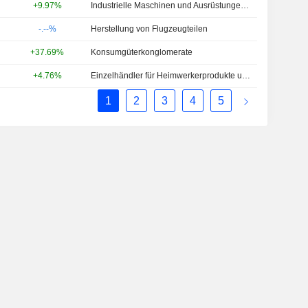
+9.97%
Industrielle Maschinen und Ausrüstungen - Andere
-.--%
Herstellung von Flugzeugteilen
+37.69%
Konsumgüterkonglomerate
+4.76%
Einzelhändler für Heimwerkerprodukte und -dienstleistungen - NEC
1
2
3
4
5