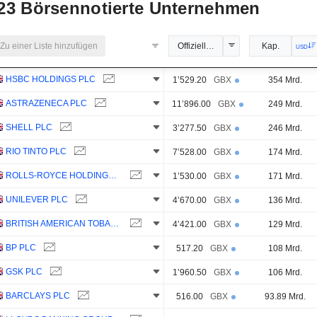
23
Börsennotierte Unternehmen
Zu einer Liste hinzufügen
Offizieller Kurs
Kap.
USD
HSBC HOLDINGS PLC
1’529.20
GBX
354 Mrd.
ASTRAZENECA PLC
11’896.00
GBX
249 Mrd.
SHELL PLC
3’277.50
GBX
246 Mrd.
RIO TINTO PLC
7’528.00
GBX
174 Mrd.
ROLLS-ROYCE HOLDINGS PLC
1’530.00
GBX
171 Mrd.
UNILEVER PLC
4’670.00
GBX
136 Mrd.
BRITISH AMERICAN TOBACCO P.L.C.
4’421.00
GBX
129 Mrd.
BP PLC
517.20
GBX
108 Mrd.
GSK PLC
1’960.50
GBX
106 Mrd.
BARCLAYS PLC
516.00
GBX
93.89 Mrd.