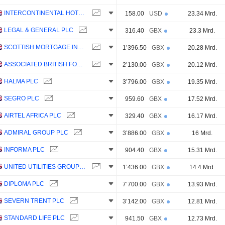
INTERCONTINENTAL HOTELS GROUP PLC
158.00
USD
23.34 Mrd.
LEGAL & GENERAL PLC
316.40
GBX
23.3 Mrd.
SCOTTISH MORTGAGE INVESTMENT TRUST PLC
1’396.50
GBX
20.28 Mrd.
ASSOCIATED BRITISH FOODS PLC
2’130.00
GBX
20.12 Mrd.
HALMA PLC
3’796.00
GBX
19.35 Mrd.
SEGRO PLC
959.60
GBX
17.52 Mrd.
AIRTEL AFRICA PLC
329.40
GBX
16.17 Mrd.
ADMIRAL GROUP PLC
3’886.00
GBX
16 Mrd.
INFORMA PLC
904.40
GBX
15.31 Mrd.
UNITED UTILITIES GROUP PLC
1’436.00
GBX
14.4 Mrd.
DIPLOMA PLC
7’700.00
GBX
13.93 Mrd.
SEVERN TRENT PLC
3’142.00
GBX
12.81 Mrd.
STANDARD LIFE PLC
941.50
GBX
12.73 Mrd.