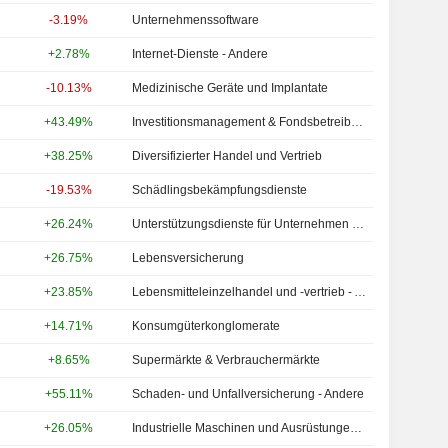
-3.19%
Unternehmenssoftware
+2.78%
Internet-Dienste - Andere
-10.13%
Medizinische Geräte und Implantate
+43.49%
Investitionsmanagement & Fondsbetreiber - Andere
+38.25%
Diversifizierter Handel und Vertrieb
-19.53%
Schädlingsbekämpfungsdienste
+26.24%
Unterstützungsdienste für Unternehmen - NEC
+26.75%
Lebensversicherung
+23.85%
Lebensmitteleinzelhandel und -vertrieb - Andere
+14.71%
Konsumgüterkonglomerate
+8.65%
Supermärkte & Verbrauchermärkte
+55.11%
Schaden- und Unfallversicherung - Andere
+26.05%
Industrielle Maschinen und Ausrüstungen - Andere