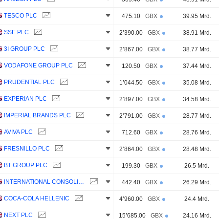
TESCO PLC
475.10
GBX
39.95 Mrd.
SSE PLC
2’390.00
GBX
38.91 Mrd.
3I GROUP PLC
2’867.00
GBX
38.77 Mrd.
VODAFONE GROUP PLC
120.50
GBX
37.44 Mrd.
PRUDENTIAL PLC
1’044.50
GBX
35.08 Mrd.
EXPERIAN PLC
2’897.00
GBX
34.58 Mrd.
IMPERIAL BRANDS PLC
2’791.00
GBX
28.77 Mrd.
AVIVA PLC
712.60
GBX
28.76 Mrd.
FRESNILLO PLC
2’864.00
GBX
28.48 Mrd.
BT GROUP PLC
199.30
GBX
26.5 Mrd.
INTERNATIONAL CONSOLIDATED AIRLINES GROUP, S.A.
442.40
GBX
26.29 Mrd.
COCA-COLA HELLENIC
4’960.00
GBX
24.4 Mrd.
NEXT PLC
15’685.00
GBX
24.16 Mrd.