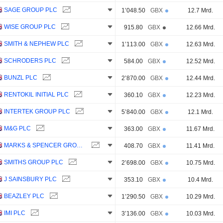
SAGE GROUP PLC
1’048.50
GBX
12.7 Mrd.
WISE GROUP PLC
915.80
GBX
12.66 Mrd.
SMITH & NEPHEW PLC
1’113.00
GBX
12.63 Mrd.
SCHRODERS PLC
584.00
GBX
12.52 Mrd.
BUNZL PLC
2’870.00
GBX
12.44 Mrd.
RENTOKIL INITIAL PLC
360.10
GBX
12.23 Mrd.
INTERTEK GROUP PLC
5’840.00
GBX
12.1 Mrd.
M&G PLC
363.00
GBX
11.67 Mrd.
MARKS & SPENCER GROUP PLC
408.70
GBX
11.41 Mrd.
SMITHS GROUP PLC
2’698.00
GBX
10.75 Mrd.
J SAINSBURY PLC
353.10
GBX
10.4 Mrd.
BEAZLEY PLC
1’290.50
GBX
10.29 Mrd.
IMI PLC
3’136.00
GBX
10.03 Mrd.