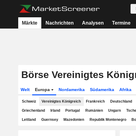
Märkte
Nachrichten
Analysen
Termine
Börse Vereinigtes König
Welt
Europa
Nordamerika
Südamerika
Afrika
Schweiz
Vereinigtes Königreich
Frankreich
Deutschland
Griechenland
Irland
Portugal
Rumänien
Ungarn
Tsche
Lettland
Guernsey
Mazedonien
Republik Montenegro
Bo