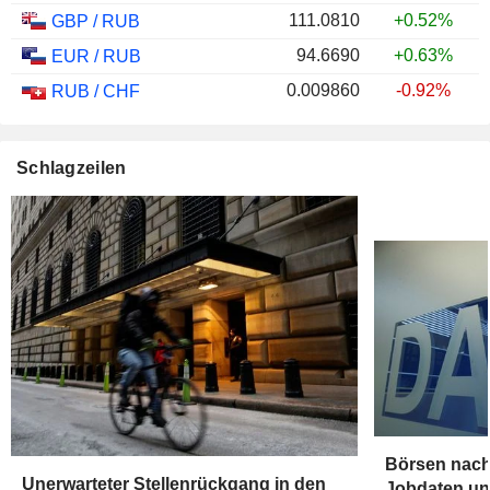
111.0810
+0.52%
GBP
/
RUB
94.6690
+0.63%
EUR
/
RUB
0.009860
-0.92%
RUB
/
CHF
Schlagzeilen
Börsen nach
Unerwarteter Stellenrückgang in den
Jobdaten und