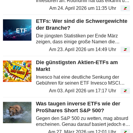
Investoren an. Roundhill hat das erkannt und
den ersten ETF aufgelegt, der gezielt auf
Am 24. April 2026 um 11:35 Uhr
Speicherchip-Hersteller setzt. Der Markt
honorierte die Initiative: Das...
ETFs: Wer sind die Schwergewichte
der Branche?
Die jüngsten Statistiken per Ende März
zeigen, dass einige große Namen die
Ranglisten weiterhin dominieren - sowohl in
Am 23. April 2026 um 14:49 Uhr
Bezug auf verwaltete Vermögen als auch auf
Mittelzuflüsse.
Die günstigsten Aktien-ETFs am
Markt
Invesco hat eine deutliche Senkung der
Gebühren für seinen ETF Invesco MSCI
World UCITS angekündigt, um zusätzliche
Am 03. April 2026 um 17:17 Uhr
Anleger anzuziehen. Seit dem 1. April
sinken die Kosten von 0,19 % auf nur noch...
Was taugen inverse ETFs wie der
ProShares Short S&P 500?
Gegen den S&P 500 zu wetten, mag absurd
erscheinen. Genau darauf basiert jedoch ein
weit verbreiteter ETF, der sowohl zur
Am 27. März 2026 um 12:01 Uhr