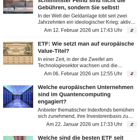
schlimmster Feind sind nicht die
Gebühren, sondern Sie selbst!
In der Welt der Geldanlage tobt seit zwei
Jahrzehnten ein ideologischer Krieg: aktives
Management gegen passives Management
Am 12. Februar 2026 um 17:43 Uhr
....
ETF: Wie setzt man auf europäische
Value-Titel?
In einer Zeit, in der die Zweifel am
Technologiesektor wachsen und die
Volatilität Anleger nervös macht, ist die
Am 06. Februar 2026 um 12:55 Uhr
Versuchung groß, ruhigere Gewässer zu
erkunden. Das ist die Gelegenheit, den
Welche europäischen Unternehmen
guten...
sind im Quantencomputing
engagiert?
Anbieter thematischer Indexfonds bemühen
sich zunehmend, ihre Investorenbasis zu
verbreitern - insbesondere durch eine
Am 22. Januar 2026 um 17:33 Uhr
stärkere Präsenz jenseits des Atlantiks.
Gleichwohl erweist es sich in...
Welche sind die besten ETF seit