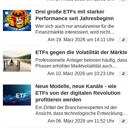
Absicherung als auch zur Spekulation
eingesetzt wird. Der ProShares Short S&P...
Drei große ETFs mit starker
Performance seit Jahresbeginn
Wer sich auch nur ansatzweise für die
Finanzmärkte interessiert, wird nicht
überrascht sein, auf dem obersten
Am 19. März 2026 um 14:11 Uhr
Treppchen einen ETF zu finden, der den
koreanischen Markt abbildet, der seit
ETFs gegen die Volatilität der Märkte
mehreren...
Professionelle Anleger betonen häufig, dass
Phasen erhöhter Marktvolatilität auch
Chancen bieten. Gleichzeitig sind sie jedoch
Am 10. März 2026 um 10:23 Uhr
mit erheblichem Stress verbunden. Um den
Druck zu reduzieren, kann es...
Neue Modelle, neue Kanäle - wie
ETFs von der digitalen Revolution
profitieren werden
Ein Drittel der Branchenexperten ist der
Ansicht, dass technologische Entwicklungen
die verwalteten Vermögen bis 2030 um 80 %
Am 06. März 2026 um 11:52 Uhr
steigern könnten.