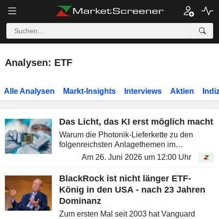
Analysen: ETF
Alle Analysen
Markt-Insights
Interviews
Aktien
Indi
Das Licht, das KI erst möglich macht
Warum die Photonik-Lieferkette zu den
folgenreichsten Anlagethemen im
Technologiesektor gehört: Jeder moderne
Am 26. Juni 2026 um 12:00 Uhr
Chip beginnt mit einem Lichtstrahl. Dessen
Präzision, Wellenlänge und
BlackRock ist nicht länger ETF-
Fokussierbarkeit...
König in den USA - nach 23 Jahren
Dominanz
Zum ersten Mal seit 2003 hat Vanguard