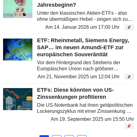
Jahresbeginn?
Unter den klassischen Aktien-ETFs - also
ohne übermäßigen Hebel - zeigen sich zu
Beginn des Jahres 2026 einige
Am 14. Januar 2026 um 17:00 Uhr
bemerkenswerte Gewinner. Die zugrunde
liegenden Themen überraschen wenig:...
ETF: Rheinmetall, Siemens Energy,
SAP… im neuen Amundi-ETF zur
europäischen Souveränität
Vor dem Hintergrund des Strebens der
Europäischen Union nach größerer
strategischer Unabhängigkeit hat Amundi
Am 21. November 2025 um 12:04 Uhr
den AMUNDI European Strategic Autonomy
UCITS ETF Acc aufgelegt. Der neue...
ETFs: Diese könnten von US-
Zinssenkungen profitieren
Die US-Notenbank hat ihren geldpolitischen
Lockerungszyklus mit einer Zinssenkung um
25 Basispunkte eingeleitet. Zwar hat Jerome
Am 19. September 2025 um 15:50 Uhr
Powell betont, dass im kommenden Jahr mit
einem eher moderaten...