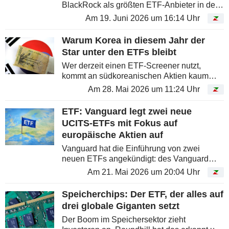
BlackRock als größten ETF-Anbieter in den
Vereinigten Staaten überholt.
Am 19. Juni 2026 um 16:14 Uhr
Warum Korea in diesem Jahr der
Star unter den ETFs bleibt
Wer derzeit einen ETF-Screener nutzt,
kommt an südkoreanischen Aktien kaum
vorbei. Der KOSPI, Südkoreas Leitindex, hat
Am 28. Mai 2026 um 11:24 Uhr
sich innerhalb von fünf Monaten nahezu
verdoppelt und binnen eines Jahres...
ETF: Vanguard legt zwei neue
UCITS-ETFs mit Fokus auf
europäische Aktien auf
Vanguard hat die Einführung von zwei
neuen ETFs angekündigt: des Vanguard
FTSE Eurozone UCITS ETF sowie des
Am 21. Mai 2026 um 20:04 Uhr
Vanguard FTSE Developed Europe Small-
Cap UCITS ETF. Die beiden Produkte sollen
Speicherchips: Der ETF, der alles auf
Anlegern...
drei globale Giganten setzt
Der Boom im Speichersektor zieht