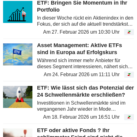
ETF: Bringen Sie Momentum in Ihr
Portfolio
In dieser Woche rückt ein Aktienindex in den
Fokus, der sich auf die aktuell trendstärksten
europäischen Titel konzentriert. Er
Am 27. Februar 2026 um 10:30 Uhr
übergewichtet Werte mit hohem Momentum
und untergewichtet Aktien mit...
Asset Management: Aktive ETFs
sind in Europa auf Erfolgskurs
Während sich immer mehr Anbieter für
dieses Segment interessieren, nähert sich
der europäische Markt inzwischen der Marke
Am 24. Februar 2026 um 11:11 Uhr
von 80 Milliarden Euro.
ETF: Wie lässt sich das Potenzial der
24 Schwellenmärkte erschließen?
Investitionen in Schwellenmärkte sind im
vergangenen Jahr wieder in Mode
gekommen. Nach mehreren Jahren der
Am 18. Februar 2026 um 16:51 Uhr
Underperformance gegenüber den
entwickelten Märkten profitierten die Large
ETF oder aktive Fonds ? Ihr
Caps der...