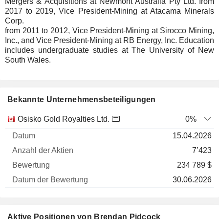
Mergers & Acquisitions at Newmont Australia Pty Ltd. from
2017 to 2019, Vice President-Mining at Atacama Minerals
Corp.
from 2011 to 2012, Vice President-Mining at Sirocco Mining,
Inc., and Vice President-Mining at RB Energy, Inc. Education
includes undergraduate studies at The University of New
South Wales.
Bekannte Unternehmensbeteiligungen
Anzahl
Osisko Gold Royalties Ltd.
0%
der
Datum der
15.04.2026
Unternehmen
Datum
Aktien
Bewertung
Bewertung
7’423
234 789 $
30.06.2026
Aktive Positionen von Brendan Pidcock