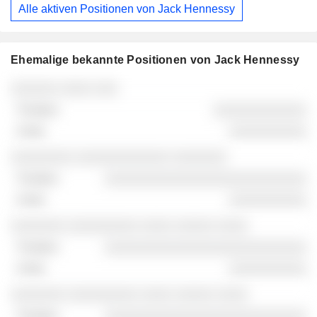
Alle aktiven Positionen von Jack Hennessy
Ehemalige bekannte Positionen von Jack Hennessy
Unternehmen
Position
Ende
░░░░░░ ░░░░ ░░░
░░░░░░░░░░░░
░░░░░░░░░░
░░░░░░░░ ░░░░░░░░░░░░ ░░░░░░░
░░░░░░░░░░░░░░░░░░░░░░░░░░
░░░░░░░░░░
░░░░░░░ ░░░░░░░░░ ░░░░ ░░░░░ ░░░░
░░░░░░░░░░░░░░░░░░░░░░░░░░
░░░░░░░░░░
░░░░░░░ ░░░░░░░░░ ░░░░ ░░░░░ ░░░░
░░░░░░░░░░░░░░░░░░░░░░░░░░