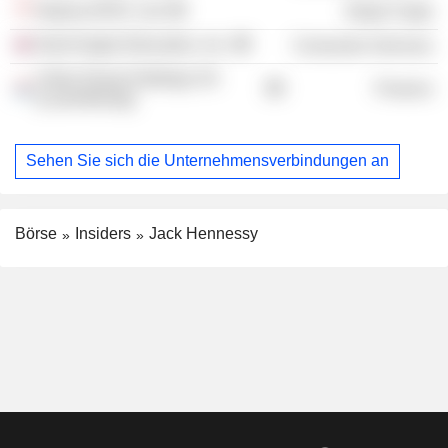
Nojima APAC Ltd.
Retail Trade
Nord Anglia Education, Inc.
Consumer Services
Vistra Group Holdings SA
Finance
(Luxembourg)
Sehen Sie sich die Unternehmensverbindungen an
Börse
Insiders
Jack Hennessy