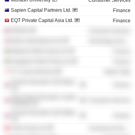
Consumer Services
Sapien Capital Partners Ltd.
Finance
EQT Private Capital Asia Ltd.
Finance
INSEAD
Consumer Services
Bolero International Ltd.
Technology Services
Malaysia Retail Group Ltd.
Finance
Singapore Retail Group Ltd.
Finance
PT Courts Indonesia
Retail Trade
Premier Education (UK) Bidco
Finance
Ltd.
Nord Anglia Education London
Consumer Services
Holdings Ltd.
Premier Education (UK) Midco
Finance
Ltd.
Vistra Group Ltd.
Commercial Services