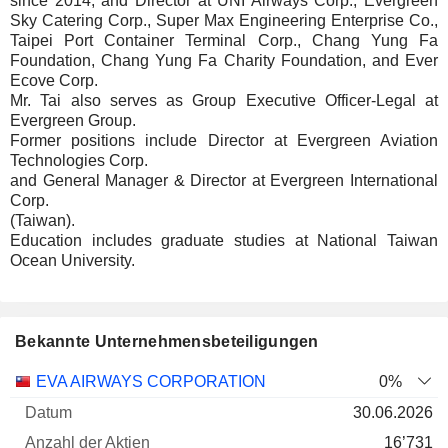
since 2014, and Director at UNI Airways Corp., Evergreen
Sky Catering Corp., Super Max Engineering Enterprise Co.,
Taipei Port Container Terminal Corp., Chang Yung Fa
Foundation, Chang Yung Fa Charity Foundation, and Ever
Ecove Corp.
Mr. Tai also serves as Group Executive Officer-Legal at
Evergreen Group.
Former positions include Director at Evergreen Aviation
Technologies Corp.
and General Manager & Director at Evergreen International
Corp.
(Taiwan).
Education includes graduate studies at National Taiwan
Ocean University.
Bekannte Unternehmensbeteiligungen
Anzahl
EVA AIRWAYS CORPORATION
0%
der
Datum der
30.06.2026
Unternehmen
Datum
Aktien
Bewertung
Bewertung
16’731