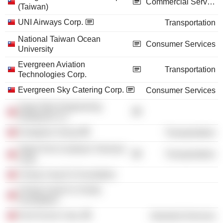
Commercial Services
(Taiwan)
UNI Airways Corp.
Transportation
National Taiwan Ocean
Consumer Services
University
Evergreen Aviation
Transportation
Technologies Corp.
Evergreen Sky Catering Corp.
Consumer Services
Super Max Engineering
Enterprise Co.
Evergreen Group
Transportation
Taipei Port Container Terminal
Transportation
Corp.
Chang Yung Fa Foundation
Chang Yung Fa Charity
Foundation
Ever Ecove Corp.
Industrial Services